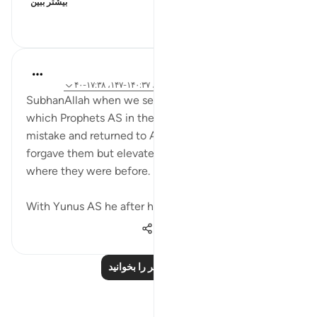
بیشتر ببین
۳۳۲
۱
۴
tareq abed
۸ سال پیش
·
ارجاع دادن
آیه ۱۱۷:۲۰-۱۲۲، ۱۴۰:۳۷-۱۴۷، ۱۷:۳۸-۴۰
SubhanAllah when we see the different situations in
which Prophets AS in the quran committed a
mistake and returned to Allah in tawbah, he not only
forgave them but elevated them to a status beyond
where they were before.
With Yunus AS he after his tawbah, he...
بیشتر ببین
۱٬۶۹۶
۰
۱۴
درس‌های بیشتر را بخوانید
بازتاب‌ها