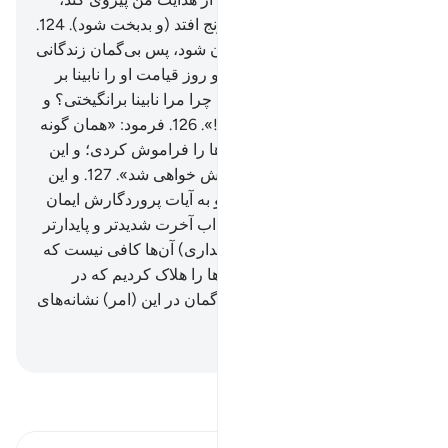
پس نه گمراه می‌شود و نه به رنج افتد (و بدبخت شود).
124
.
و کسی‌که از یاد من روی گردان شود، پس بی‌گمان زندگانی
(سخت و) تنگی خواهد داشت، و روز قیامت او را نابینا بر
انگیزیم.
125
.
گوید: «پروردگارا! چرا مرا نابینا برانگیختی؟ و
حال آنکه من (در دنیا) بینا بودم!».
126
.
فرمود: «همان گونه
که آیات ما برای تو آمد پس آن‌ها را فراموش کردی؛ و این
گونه امروز (تو در آتش) فراموش خواهی شد».
127
.
و این
گونه کسی را که اسراف کند، و به آیات پروردگارش ایمان
نیاورد؛ جزا می‌دهیم، و یقیناً عذاب آخرت شدیدتر و پایدارتر
است.
128
.
آیا برای هدایت (و بیداری) آن‌ها کافی نیست که
پیش از اینان چه بسیار از نسل‌ها را هلاک کردیم که در
مساکن آن‌ها راه می‌روند؟! بی‌گمان در این (امر) نشانه‌های
برای خردمندان است.
Hussein Taji Kal Dari
-
تفسیر بخوانید