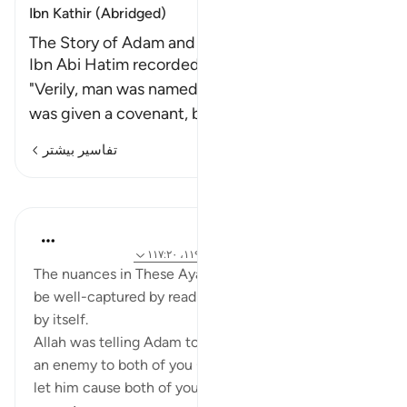
Ibn Kathir (Abridged)
The Story of Adam and Iblis
Ibn Abi Hatim recorded that Ibn `Abbas said,
"Verily, man was named Insan only because he
was given a covenant, but he forg
…
ادامه مطلب
تفاسیر بیشتر
درس‌ها
Mohannad Hakeem
۶ سال پیش
·
ارجاع دادن
آیه ۱۱۸:۲۰، ۱۱۹:۲۰، ۱۱۷:۲۰
The nuances in These Ayahs (Taha, 117-119) cannot
be well-captured by reading the English translation
by itself.
Allah was telling Adam to be careful : the Satan is
an enemy to both of you (Adam and Eve)! So don't
let him cause both of you (Adam and Eve!) to ...