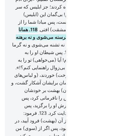
سجده کنید» پس (همگی) سجده کردند؛ جز ابلیس که سر
باز زد.
117
.
پس گفتیم: «ای آدم! بی‌گمان این (ابلیس)
دشمن تو و (دشمن) همسرت است، پس مبادا شما را از
بهشت بیرون کند که به رنج (و مشقت) افتی.
118
.
همانا
برای تو این است که در آن نه گرسنه می‌شوی و نه برهنه
می‌مانی.
119
.
و آن که تو در آن نه تشنه می‌شوی و نه گرما
(و سوزش آفتاب) می‌یابی.
120
.
پس شیطان او را به
وسوسه انداخت، گفت: «ای آدم! آیا (می‌خواهی) تو را به
درخت جاودانگی و فرمانروایی بی‌زوال راهنمایی کنم؟!».
121
.
آنگاه (آدم و حوا) از آن (درخت) خوردند، (و لباس‌های
بهشتی آن‌ها ریخت) پس عورتشان برایشان آشکار گشت، و
شروع کردند که از برگ (درختان) بهشت بر خودشان
می‌چسباندند، و آدم پروردگارش را نافرمانی کرد، پس
گمراه شد.
122
.
سپس پروردگارش او را برگزید، پس
توبه‌اش را پذیرفت، و (او را) هدایت کرد.
123
.
فرمود:
«(شما دو تن با ابلیس) همگی از آن (بهشت) فرود آیید، در
حالی‌که دشمن یکدیگر خواهید بود، پس اگر از (سوی) من
هدایتی برای شما بیاید، هر کس از هدایت من پیروی کند،