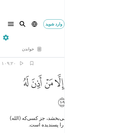
وارد شوید
۲۰. Taha
آیه به آیه
خواندن
ترجمه
: Hussein Taji Kal Dari
۱۰۹:۲۰
ﲢ
ﲣ
ﲤ
ﲥ
ﲦ
ﲧ
ﲨ
ﲩ
وميذ لا تنفع الشفاعة الا من اذن له الرحمان ورضي له قولا ١٠٩
َوْمَئِذٍۢ لَّا تَنفَعُ ٱلشَّفَـٰعَةُ إِلَّا مَنْ أَذِنَ لَهُ ٱلرَّحْمَـٰنُ وَرَضِىَ لَهُۥ قَوْلًۭا ١٠٩
ﲪ
ﲫ
ﲬ
ﲭ
ﲮ
آن روز شفاعت (هیچ کس) سود نمی‌بخشد، جز کسی‌که (الله)
رحمان به او اجازه داده، و گفتار او را پسندیده است.