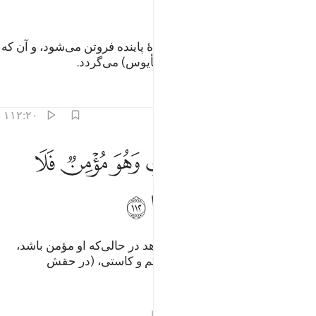
ﳃ
ﳄ
ﳅ
و (همۀ) چهره‌ها در برابر (الله) زندۀ پاینده فروتن می‌شود، و آن که
(بار) ستم بر دوش دارد، ناکام (و مأیوس) می‌گردد.
تفاسیر
درس ها
بازتاب ها
۱۱۲:۲۰
ﳆ
ﳇ
ﳈ
ﳉ
ﳊ
ﳋ
من يعمل من الصالحات وهو مومن فلا يخاف ظلما ولا هضما ١١٢
ﳌ
َمَن يَعْمَلْ مِنَ ٱلصَّـٰلِحَـٰتِ وَهُوَ مُؤْمِنٌۭ فَلَا يَخَافُ ظُلْمًۭا وَلَا هَضْمًۭا ١٢
ﳍ
ﳎ
ﳏ
ﳐ
ﳑ
و کسی‌که کارهای شایسته انجام دهد در حالی‌که او مؤمن باشد،
پس نه از ستمی می‌ترسد و نه از کم و کاستی، (در حقش
می‌هراسد).
تفاسیر
درس ها
بازتاب ها
قیراط