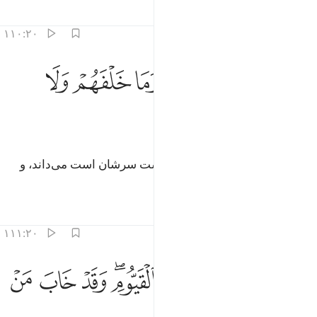
تفاسیر
درس ها
بازتاب ها
۱۱۰:۲۰
ﲯ
ﲰ
ﲱ
ﲲ
ﲳ
علم ما بين ايديهم وما خلفهم ولا يحيطون به علما ١١٠
ﲴ
ﲵ
َعْلَمُ مَا بَيْنَ أَيْدِيهِمْ وَمَا خَلْفَهُمْ وَلَا يُحِيطُونَ بِهِۦ عِلْمًۭا ١١٠
ﲶ
ﲷ
ﲸ
ﲹ
آنچه را پیش رو دارند، و آنچه را پشت سرشان است می‌داند، و
آن‌ها به علم او احاطه ندارند.
تفاسیر
درس ها
بازتاب ها
۱۱۱:۲۰
ﲺ ﲻ
ﲼ
ﲽ
ﲾﲿ
ﳀ
 وعنت الوجوه للحي القيوم وقد خاب من حمل ظلما ١١١
ﳁ
ﳂ
 وَعَنَتِ ٱلْوُجُوهُ لِلْحَىِّ ٱلْقَيُّومِ ۖ وَقَدْ خَابَ مَنْ حَمَلَ ظُلْمًۭا ١١١