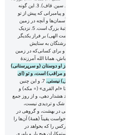
1
.
حم (حا. میم).
2
.
عسق (عین. سین. قاف).
3
.
این گونه
الله پیروزمند حکیم به سوی تو و پیامبرانی که پیش از تو
بودند، وحی می‌کند.
4
.
آنچه در آسمان‌ها و آنچه در زمین
است از آنِ اوست، و او بلند مرتبۀ بزرگ است.
5
.
نزدیک
است که آسمان‌ها (بخاطر عظمت الهی) بر فراز یکدیگر
شکافته (و متلاشی) شوند، و فرشتگان به ستایش
پروردگار‌شان تسبیح می‌گویند، و برای کسانی‌که در زمین
هستند آمرزش می‌طلبند، آگاه باش، همانا الله آمرزندۀ
مهربان است.
6
.
و کسانی‌که جز او دوستان (و سرپرستانی)
گرفته‌اند، الله بر آن‌ها نگهبان (و مراقب) است، و تو (ای
پیامبر) بر آن‌ها متعهد (و مسئول) نیستی.
7
.
و این چنین
قرآنی عربی به تو وحی کردیم تا «ام القری» (= مکه) و
کسانی را که پیرامون آن هستند هشدار دهی، و از روز جمع
شدن (= روز قیامت) که در آن شک و تردیدی نیست،
بترسانی، (که در آن روز) گروهی در بهشت، و گروهی در
آتش سوزانند!
8
.
و اگر الله می‌خواست یقیناً (همۀ) آن‌ها را
یک امت قرار می‌داد، و لیکن هرکس را که بخواهد در
رحمتش داخل می‌کند، و برای ستمکاران هیج یار و یاوری