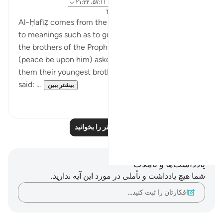
۸ سال پیش
·
ارجاع دادن
آیه ۶:۴۲، ۶۴:۱۲، ۵۷:۱۱، ۲۱:۳۴
ارسال شده در
The 99 Names of Allah
Al-Ḥafīẓ comes from the root Ḥ-f-ẓ which gives rise
to meanings such as to guard and to preserve. When
the brothers of the Prophet Yusuf `alayhi as-salam
(peace be upon him) asked their father to send with
them their youngest brother, Prophet Jacob (as)
said: ...
بیشتر ببین
۰
۴
بازتاب‌های بیشتر را بخوانید
یادداشت‌ها و تأملات
شما هیچ یادداشت و تأملی در مورد این آیه ندارید.
افکارتان را ثبت کنید…