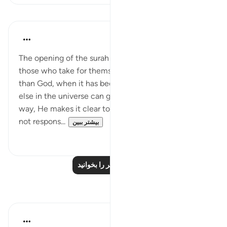
درس‌ها
In the Shade of the Quran
۳۱ هفته پیش
·
ارجاع دادن
آیه ۶:۴۲
The opening of the surah ends with a reference to
those who take for themselves protectors other
than God, when it has become clear that no one
else in the universe can give any protection. In this
way, He makes it clear to His messenger that he is
not respons...
بیشتر ببین
۰
۰
درس‌های بیشتر را بخوانید
بازتاب‌ها
J Yousef