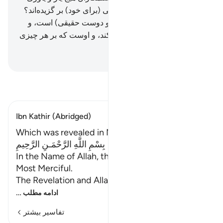
نیست.
9
.
آیا آن‌ها جز او دوستانی (برای خود) بر گزیده‌اند؟
در حالی‌که الله فقط کارساز (و دوست حقیقی) است، و
اوست که مردگان را زنده می‌کند، و اوست که بر هر چیزی
تواناست.
Hussein Taji Kal Dari
-
تفسیر بخوانید
Ibn Kathir (Abridged)
Which was revealed in Makkah
بِسْمِ اللَّهِ الرَّحْمَـنِ الرَّحِيمِ
In the Name of Allah, the Most Gracious, the
Most Merciful.
The Revelation and Allah'
…
ادامه مطلب
تفاسیر بیشتر