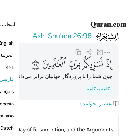
انتخاب ز
026
اذ نسويكم برب 
Ash-Shu'ara
26:98
English
العربية
ﲔ
ﲕ
ﲖ
ﲗ
ﲘ
বাংলা
چون شما را با پروردگار جهانیان برابر می‌دانستیم.
فارسی
کلمه به کلمه
ançais
تفسیر بخوانید
onesia
taliano
Dutch
on the Day of Resurrection, and the Arguments