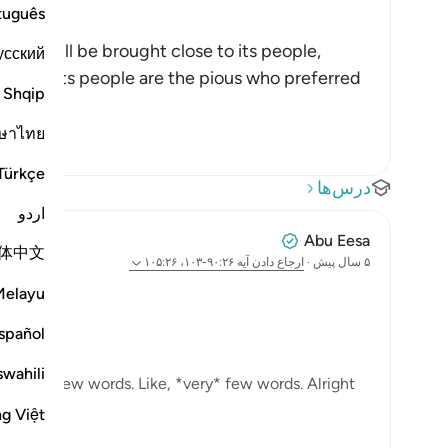
tuguês
s, it will be brought close to its people,
усский
ld it. Its people are the pious who preferred
Shqip
ษาไทย
Türkçe
درس‌ها
اردو
Abu Eesa
体中文
۵ سال پیش
·
ارجاع دادن
آیه ۹۰:۲۶-۱۰۳، ۱۰۵:۲۶
0-101:
Melayu
spañol
 friend.'
swahili
a man of few words. Like, *very* few words. Alright
ng Việt