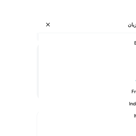
بان
وارد شوید
العالمين ٩٨
در 
۹۸:۲۶
.
69
قوم
را م
.
72
شما
ادامه مطلب
Fr
.
74
می‌
Ind
پیو
پس 
I
Ibn Kathir (Abridged)
(هما
Those Who have Taqwa and the Astray 
کسی‌