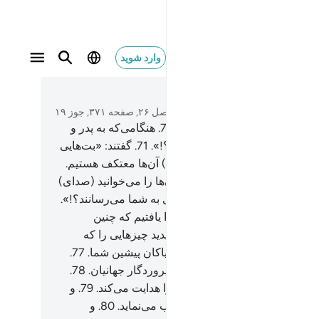
وارد شوید
متن بخوانید
فصل ۲۶, صفحه ۳۷۱, جوز ۱۹
و خبر ابراهیم را بر آن‌ها بخوان.
70
.
هنگامی‌که به پدر و
ش گفت: «چه چیز را می‌پرستید؟!».
71
.
گفتند: «بت‌هایی
ی‌پرستیم، و پیوسته برای (عبادت) آن‌ها معتکف هستیم.
(ابراهیم) گفت: «آیا هنگامی‌که آن‌ها را می‌خوانید (صدای)
 را می‌شنوند؟!
73
.
یا سود و زیانی به شما می‌رسانند؟!».
گفتند: «(نه) بلکه ما نیاکان خود را یافتیم که چنین
کردند».
75
.
(ابراهیم) گفت: «آیا دیدید چیزهایی را که
سته عبادت می‌کردید،
76
.
شما و نیاکان پیشین شما.
77
.
همۀ آن‌ها دشمن من هستند، جز پروردگار جهانیان.
78
.
ن) کسی‌که مرا آفرید، پس او مرا هدایت می‌کند.
79
.
و
که او به من غذا می‌دهد و سیراب می‌نماید.
80
.
و