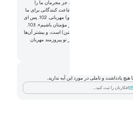
یان برابر می‌دانستیم.
99
.
و کسی جز مجرمان ما را
ه نکرد.
100
.
پس (اکنون) هیچ شفاعت کنندگانی برای ما
ت.
101
.
و نه هیچ دوست (مخلص و) مهربانی.
102
.
پس ای
بار دیگر (به دنیا) باز گردیم، تا از مؤمنان باشیم».
103
.
مان در این (ماجرا) نشانه‌ای (روشن) است، و بیشتر آن‌ها
 نبودند.
104
.
و بی‌تردید پروردگار تو پیروزمند مهربان
.
Hussein Taji Kal D
داشت‌ها و تأملات
هیچ یادداشت و تأملی در مورد این آیه ندارید.
افکارتان را ثبت کنید…