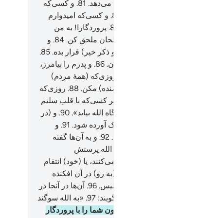
امی‌که بیمار شوم پس او مرا شفا می‌دهد.
81
.
و کسی‌که
می‌میراند؛ سپس زنده می‌کند.
82
.
و کسی‌که امیدوارم
انم را در روز جزا برایم ببخشد.
83
.
پروردگارا! به من
نش و) حکمت ببخش، و مرا به صالحان ملحق کن.
84
.
و
 من در میان آیندگان آوازۀ نیک (و ذکر خیر) قرار بده.
85
.
ا از وارثان بهشت پر نعمت بگردان.
86
.
و پدرم را بیامرز،
مان او از گمراهان بود.
87
.
و در روزی‌که (همۀ مردم)
نگیخته می‌شوند، مرا رسوا (و شرمنده) مکن.
88
.
روزی‌که
 و فرزندان سودی نبخشد.
89
.
مگر کسی‌که با قلب سلیم
ی از شرک و کفر و نفاق) به پیشگاه الله بیاید».
90
.
و (در
روز) بهشت برای پرهیزگاران نزدیک آورده شود.
91
.
و
خ برای گمراهان آشکار کرده شود.
92
.
و به آن‌ها گفته
شود: «کجا هستند آنچه که به جای الله پرستش
کردید؟!
93
.
آیا آن‌ها شما را یاری می‌کنند، یا (خود) انتقام
گیرند؟!
94
.
پس آن‌ها و گمراهان (به رو) در آن افکنده
شوند.
95
.
و (نیز) همۀ لشکریان ابلیس.
96
.
آن‌ها در آنجا در
‌که با یکدیگر مخاصمه می‌کنند، گویند:
97
.
«به الله سوگند
ا در گمراهی آشکار بودیم.
98
.
چون شما را با پروردگار