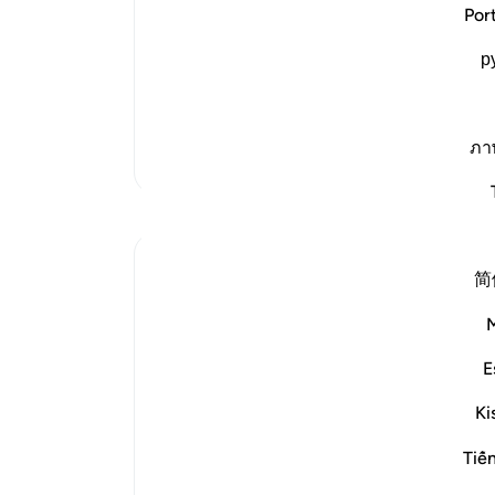
and Sorrow of the Erring
هنگ
Por
وَأُزْلِفَتِ الْجَنَّةُ
مرا 
(And Paradise will be brought near) mean
р
گناه
adorned and decorated for them to beho
(دا
it t
…
برای
ادامه مطلب
و مر
ภา
تفاسیر بیشتر
بی‌گ
برا
مال
(خال
简
آن 
دوز
So, Allah jalla wa 'ala says in al-Shu'ara, 10
می‌
می‌
E
'Now we have no intercessors. And no close
می‌
Ki
می‌
My Dad - God bless his leather khuffs - is 
حالی
alright, he doesn't talk at all.
Tiế
که م