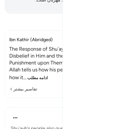
Hussein Taji Kal Dari
-
تفسیر بخوانید
Ibn Kathir (Abridged)
The Response of Shu`ayb's People, Their
Disbelief in Him and the coming of the
Punishment upon Them
Allah tells us how his people responded, and
how it
…
ادامه مطلب
تفاسیر بیشتر
درس‌ها
In the Shade of the Quran
۳۱ هفته پیش
·
ارجاع دادن
آیه ۱۸۶:۲۶
Shu`ayb's people also questioned the fact that he