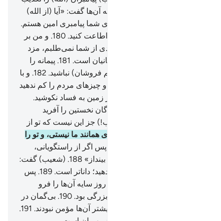
کردند.
177
.
هنگامی‌که شعیب به آن‌ها گفت: «آیا (از الله)
نمی‌ترسید؟!
178
.
همانا من برای شما پیامبری امین هستم.
179
.
پس از الله بترسید، و مرا اطاعت کنید.
180
.
و من بر
(رساندن) این (دعوت) هیچ مزدی از شما نمی‌طلبم، مزد
من تنها بر (عهدۀ) پروردگار جهانیان است.
181
.
پیمانه را
تمام بدهید، و از کاهندگان (و کم فروشان) نباشید.
182
.
و با
ترازوی درست وزن کنید.
183
.
و چیز‌های مردم را کم ندهید
(و حق آن‌ها را ضایع نکنید) و در زمین به فساد نکوشید.
184
.
و از کسی‌که شما و آفریدگان نخستین را آفرید
بترسید.
185
.
گفتند: «(ای شعیب!) جز این نیست که تو از
جادو شدگانی،
186
.
تو جز بشری همانند ما نیستی، و تو را
از دروغگویان می‌پنداریم.
187
.
پس اگر از راستگویانی،
پاره‌ای از آسمان را بر (سر) ما بینداز»
188
.
(شعیب) گفت:
«پروردگارم! به آنچه انجام می‌دهید؛ داناتر است.
189
.
پس
او را تکذیب کردند، آنگاه عذاب روز سایه آن‌ها را فرو
گرفت، بی‌گمان آن عذاب روز بزرگی بود.
190
.
بی‌گمان در
این (ماجرا) نشانه‌ای است، و بیشتر آن‌ها مؤمن نبودند.
191
.
و بی‌تردید پروردگار تو پیروزمند مهربان است.