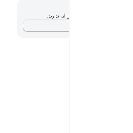
داشت‌ها و تأملات
هیچ یادداشت و تأملی در مورد این آیه ندارید.
افکارتان را ثبت کنید…