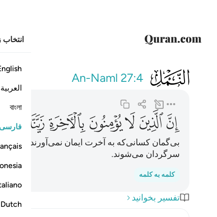
انتخاب ز
English
027
ان الذين لا يومنون
An-Naml
27:4
العربية
বাংলা
ﱗ
ﱘ
ﱙ
ﱚ
ﱛ
ﱜ
ﱝ
ﱞ
فارسی
بی‌گمان کسانی‌که به آخرت ایمان نمی‌آورند، اعمال‌شا
ançais
سرگردان می‌شوند.
onesia
کلمه به کلمه
taliano
تفسیر بخوانید
Dutch