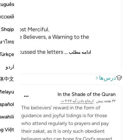
tuguês
усский
, the Most Merciful.
Shqip
 for the Believers, a Warning to the
ษาไทย
, we discussed the letters
…
ادامه مطلب
Türkçe
اردو
درس‌ها
体中文
Melayu
In the Shade of the Quran
۳۲ هفته پیش
·
ارجاع دادن
آیه ۴:۲۷
spañol
The believers' reward in the form of
guidance and joyful tidings is for those
swahili
who attend regularly to prayers and pay
ng Việt
their zakat, as it is only such obedient
believers who can hope for God's reward