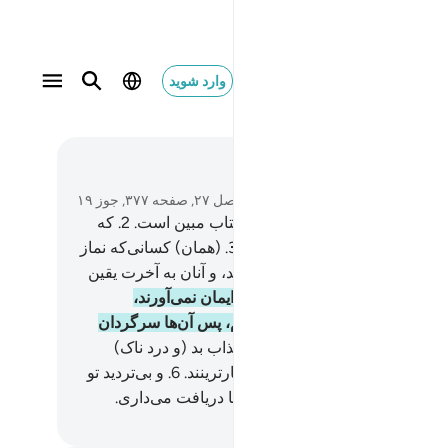
وارد شوید
ادامه در فارسی
English
Switch Quran.com to
متن بخوانید
فصل ۲۷, صفحه ۳۷۷, جوز ۱۹
س (طا. سین) این آیات قرآن و کتاب مبین است.
2
.
که
یت و بشارت برای مؤمنان است.
3
.
(همان) کسانی‌که نماز
ر پا می‌دارند، و زکات را ادا می‌کنند، و آنان به آخرت یقین
د.
4
.
بی‌گمان کسانی‌که به آخرت ایمان نمی‌آورند،
ل‌شان را برای آن‌ها زینت داده‌ایم، پس آن‌ها سرگردان
شوند.
5
.
آن‌ها کسانی هستند که عذاب بد (و درد ناک)
شان است، و آن‌ها در آخرت زیانکارترینند.
6
.
و بی‌تردید تو
) قرآن را از سوی (الله) حکیم دانا دریافت می‌داری.
Hussein Taji Kal D