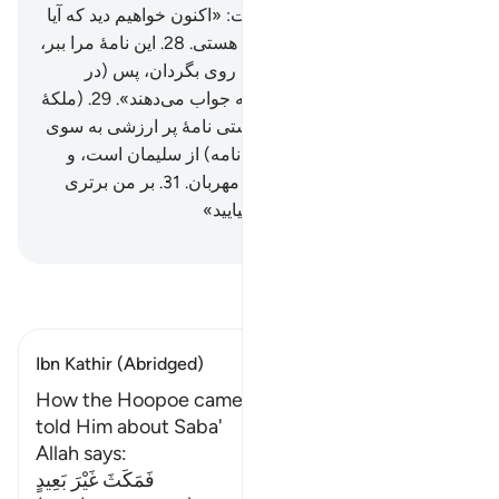
عظیم است.
27
.
(سلیمان) گفت: «اکنون خواهیم دید که آیا
راست گفته‌ای یا از دروغ‌گویان هستی.
28
.
این نامۀ مرا ببر،
و بر آن‌ها بیفکن، سپس از آن‌ها روی بگردان، پس (در
گوشه‌ای توقف کن) بنگر که چه جواب می‌دهند».
29
.
(ملکۀ
سبا) گفت: «ای بزرگان، به راستی نامۀ پر ارزشی به سوی
من افکنده شده!
30
.
همانا آن (نامه) از سلیمان است، و
چنین است: به نام الله بخشندۀ مهربان.
31
.
بر من برتری
مجویید، و تسلیم شده نزد من بیایید»
Hussein Taji Kal Dari
-
تفسیر بخوانید
Ibn Kathir (Abridged)
How the Hoopoe came before Sulayman and
told Him about Saba'
Allah says:
فَمَكَثَ غَيْرَ بَعِيدٍ