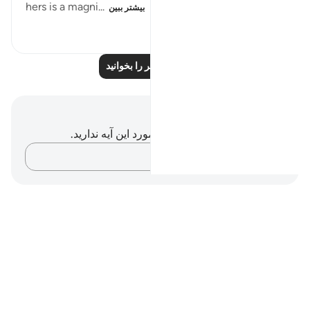
hers is a magni...
بیشتر ببین
۲۰۰
۰
۰
درس‌های بیشتر را بخوانید
یادداشت‌ها و تأملات
شما هیچ یادداشت و تأملی در مورد این آیه ندارید.
افکارتان را ثبت کنید…
Notes