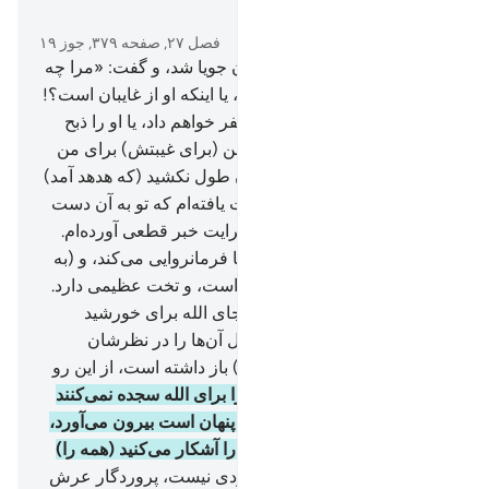
در متن بخوانید
فصل ۲۷, صفحه ۳۷۹, جوز ۱۹
20
.
و (سلیمان) از حال پرندگان جویا شد، و گفت: «مرا چه
شده است که هدهد را نمی‌بینم، یا اینکه او از غایبان است؟!
21
.
قطعاً او را به کیفر شدید کیفر خواهم داد، یا او را ذبح
خواهم کرد، یا (باید) دلیلی روشن (برای غیبتش) برای من
بیاورد».
22
.
پس درنگش چندان طول نکشید (که هدهد آمد)
آنگاه گفت: «من به چیزی دست یافته‌ام که تو به آن دست
نیافته‌ای، و از (سرزمین) سبا برایت خبر قطعی آورده‌ام.
23
.
من زنی را یافتم که بر آن‌ها فرمانروایی می‌کند، و (به
او) از هرگونه نعمتی داده شده است، و تخت عظیمی دارد.
24
.
او و قومش را دیدم که به جای الله برای خورشید
سجده می‌کنند، و شیطان اعمال آن‌ها را در نظر‌‌‌‌‌شان
آراسته پس آن‌ها را از راه (الله) باز داشته است، از این رو
آن‌ها هدایت نمی‌شوند».
25
.
چرا برای الله سجده نمی‌کنند
که آنچه را در آسمان‌ها و زمین پنهان است بیرون می‌آورد،
و آنچه را پنهان می‌دارید و آنچه را آشکار می‌کنید (همه را)
می‌داند.
26
.
الله که جز او معبودی نیست، پروردگار عرش