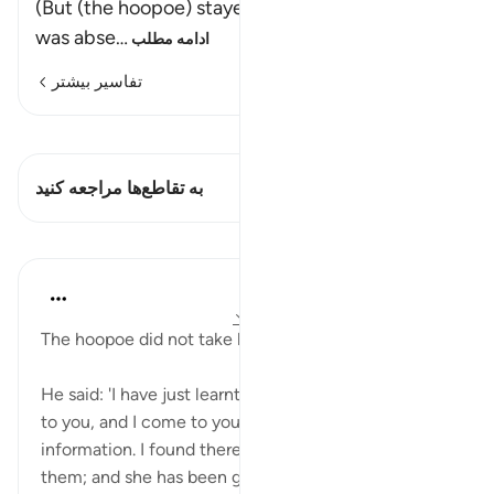
(But (the hoopoe) stayed not long,) meaning, he
was abse
…
ادامه مطلب
تفاسیر بیشتر
مشاهده قیراط
این آیه دارد 2 تقاطع‌ها
به تقاطع‌ها مراجعه کنید
درس‌ها
In the Shade of the Quran
۳۲ هفته پیش
·
ارجاع دادن
آیه ۲۲:۲۷-۲۶
The hoopoe did not take long in coming.
He said: 'I have just learnt things that are unknown
to you, and I come to you from Sheba with accurate
information. I found there a woman ruling over
them; and she has been given of all good things, and