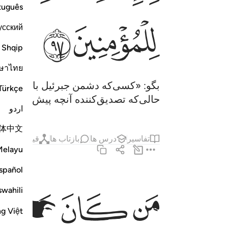
tuguês
ﲋ
ﲌ
усский
Shqip
ษาไทย
بگو: «کسی‌که دشمن جبرئیل باشد، (در 
Türkçe
حالی‌که تصدیق‌کننده آنچه پیش از آن 
اردو
体中文
تفاسیر
درس ها
بازتاب ها
قیراط
حد
Melayu
spañol
ﲍ
ﲎ
ﲏ
من كان عدوا لله وملايكته ورسله وجبريل وميكال فا
swahili
مَن كَانَ عَدُوًّۭا لِّلَّهِ وَمَلَـٰٓئِكَتِهِۦ وَرُسُلِهِۦ وَجِبْرِيلَ و
ng Việt