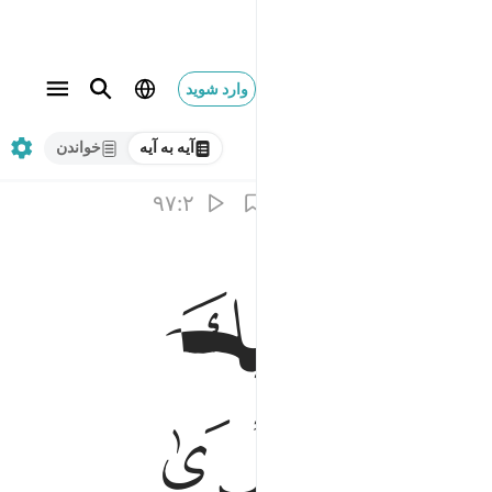
وارد شوید
آیه به آیه
خواندن
۹۷:۲
ﲁ
ﲂ
ﲊ