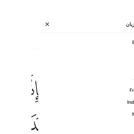
بان
وارد شوید
صفحه
۱۵
جزء
۱
/
حزب
۲
ﱾ
ﱿ
ﲀ
لله مصدقا لما بين يديه وهدى وبشرى للمومنين ٩٧
ِكَ بِإِذْنِ ٱللَّهِ مُصَدِّقًۭا لِّمَا بَيْنَ يَدَيْهِ وَهُدًۭى وَبُشْرَىٰ لِلْمُؤْمِنِينَ ٩٧
Fr
Ind
ﲆ
ﲇ
ﲈ
ﲉ
I