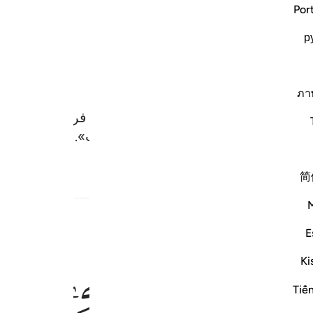
Por
р
ภา
حقیقت دشمن الله است) زیرا که او به فرمان الله قرآن
است، و برای مؤمنان راهنما و مژده است».
简
یث
E
ﲐ
ﲑ
ﲒ
ن الله عدو للكافرين ٩٨
Ki
َمِيكَىٰلَ فَإِنَّ ٱللَّهَ عَدُوٌّۭ لِّلْكَـٰفِرِينَ ٩٨
Tiế