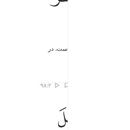
 را بر قلب تو نازل کرده است، در
۹۸:۲
ﲓ