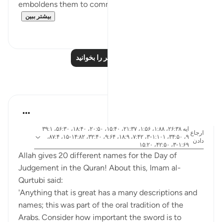
emboldens them to commit such heinous acts? I...
بیشتر ببین
۴
۲۰
درس‌های بیشتر را بخوانید
بازتاب‌ها
Abdel-Minem Mustafa
۷ سال پیش
·
آیه ۲۶:۳۸، ۱:۸۸، ۱:۵۶، ۲۱:۳۷، ۱۵:۴۰، ۲۰:۵۰، ۱۸:۴۰، ۵۶:۳۰، ۳۹:۱
ارجاع
۹، ۳۴:۵۰، ۱:۱۰۱-۳، ۷:۴۲، ۱۸:۹، ۹:۶۴، ۳۲:۴۰، ۱۴:۸۲-۱۵، ۸۷:۴،
دادن
۱:۶۹-۳، ۴۲:۵۰، ۱۵:۲۰
Allah gives 20 different names for the Day of
Judgement in the Quran! About this, Imam al-
Qurtubi said:
'Anything that is great has a many descriptions and
names; this was part of the oral tradition of the
Arabs. Consider how important the sword is to