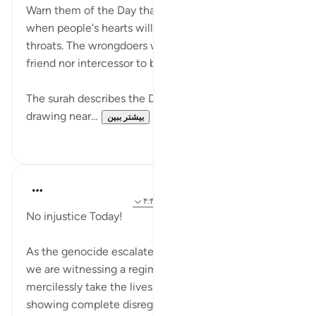
Warn them of the Day that is ever drawing near,
when people's hearts will chokingly come up to the
throats. The wrongdoers will have neither intimate
friend nor intercessor to be heeded. (Verse 18)
The surah describes the Day of Judgement as ever
drawing near...
بیشتر ببین
۰
۰
Hammad Fahim
۲ سال پیش
·
ارجاع دادن
آیه ۱۶:۴۰-۱۸، ۴:۴۰
No injustice Today!
As the genocide escalates and continues to spread,
we are witnessing a regime that is willing to
mercilessly take the lives of those around them,
showing complete disregard for human life. What