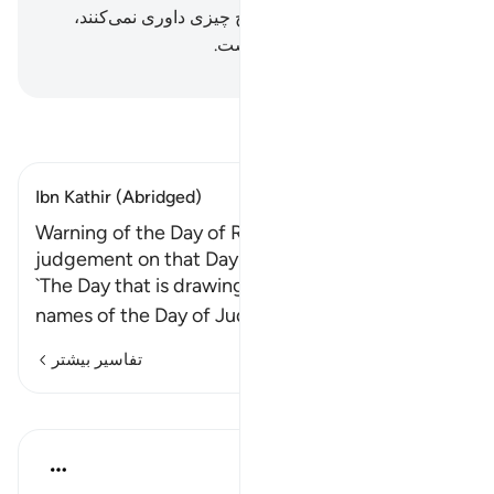
را که بجای او می‌خوانند، به هیچ چیزی داوری نمی‌کنند،
بی‌گمان الله همان شنوای بیناست.
Hussein Taji Kal Dari
-
تفسیر بخوانید
Ibn Kathir (Abridged)
Warning of the Day of Resurrection and Allah's
judgement on that Day
`The Day that is drawing near' is one of the
names of the Day of Judgement. It is
…
ادامه مطلب
تفاسیر بیشتر
درس‌ها
In the Shade of the Quran
۳۱ هفته پیش
·
ارجاع دادن
آیه ۱۸:۴۰