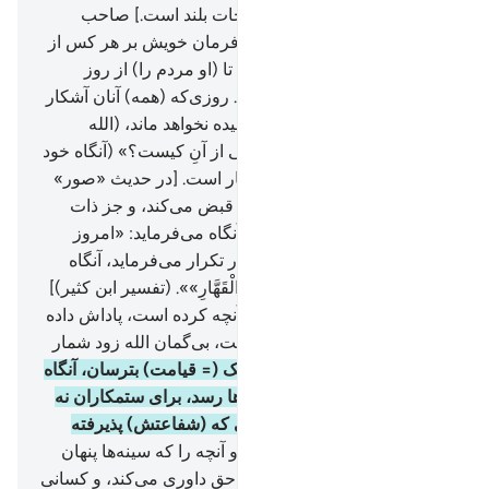
برنده درجات [ یا او صاحب درجات بلند است.] صاحب
عرش، که روح (= وحی) را به فرمان خویش بر هر کس از
بندگانش که بخواهد می‌فرستد، تا (او مردم را) از روز
ملاقات (= قیامت) بترساند.
16
.
روزی‌که (همه) آنان آشکار
شوند چیزی از آن‌ها بر الله پوشیده نخواهد ماند، (الله
می‌فرماید:) «امروز فرمانروایی از آنِ کیست؟» (آنگاه خود
می‌فرماید:) از آن الله یگانه قهّار است. [در حدیث «صور»
آمده: «الله ارواح همۀ خلایق را قبض می‌کند، و جز ذات
اقدسش کسی باقی نمی‌ماند، آنگاه می‌فرماید: «امروز
پادشاهی از آن کیست؟» سه بار تکرار می‌فرماید، آنگاه
خود پاسخ می‌دهد: «لِلَّهِ الْوَاحِدِ الْقَهَّارِ»». (تفسیر ابن کثیر)]
17
.
امروز هر کس به (حسب) آنچه کرده است، پاداش داده
می‌شود، امروز هیچ ستمی نیست، بی‌گمان الله زود شمار
است.
18
.
و آن‌ها را از روز نزدیک (= قیامت) بترسان، آنگاه
که دل‌ها لبریز از غم به حنجره‌ها رسد، برای ستمکاران نه
دوستی وجود دارد، و نه شفیعی که (شفاعتش) پذیرفته
شود.
19
.
(الله) خیانت چشم‌ها و آنچه را که سینه‌ها پنهان
می‌دارند، می‌داند.
20
.
و الله به حق داوری می‌کند، و کسانی