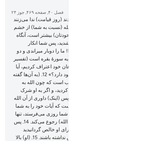
در متن بخوانید
فصل ۴۰, صفحه ۴۶۹, جوز ۲۴
10
.
بی‌گمان کسانی‌که کافر شدند (روز قیامت) ندا می‌زنند
که: حقا که خشم (و دشمنی) الله (نسبت به شما) از خشم
(و دشمنی) خودتان (نسبت به خودتان) بیشتر است، آنگاه
که به (سوی) ایمان دعوت می‌شدید، پس شما انکار
می‌کردید.
11
.
گویند: «پروردگارا! ما را دوبار میراندی و دو
بار زنده کردی [ این آیه همانند آیه سورۀ بقره است (تفسیر
ابن کثیر).]، پس (اکنون) به گناهان خود اعتراف کردیم، آیا
راهی برای خروج (از جهنم) وجود دارد؟»
12
.
(به آن‌ها گفته
می‌شود:) این (عذاب) بدان سبب است که چون الله به
تنهایی خوانده می‌شد، انکار می‌کردید، و اگر به او شرک
آورده می‌شد ایمان می‌آوردید، پس (اینک) داوری از آن الله
بلند مرتبه است.
13
.
او کسی است که آیات خود را به شما
نشان می‌دهد و از آسمان برای شما روزی می‌فرستد، تنها
کسی پند می‌گیرد که (به سوی الله) رجوع می‌کند.
14
.
پس
الله را در حالی‌که دین خود را برای او خالص گردانیدید
بخوانید، و اگر چه کافران خوش نداشته باشند.
15
.
(او) بالا