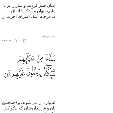
و کسانی‌که به طلب روی پروردگار‌شان صبر کردند، و نماز را بر پا
داشتند و از آنچه به آن‌ها روزی داده‌ایم، پنهان و آشکارا انفاق
کردند، و بدی را با نیکی دفع می‌کنند، فرجام (نیک) سرای آخرت از
آن آن‌هاست.
تفاسیر
درس ها
بازتاب ها
مطالب مرتبط
۲۳:۱۳
ﱽ
ﱾ
ﱿ
ﲀ
ﲁ
ﲂ
ﲃ
نات عدن يدخلونها ومن صلح من ابايهم وازواجهم وذرياتهم والملايكة يد
َنَّـٰتُ عَدْنٍۢ يَدْخُلُونَهَا وَمَن صَلَحَ مِنْ ءَابَآئِهِمْ وَأَزْوَٰجِهِمْ وَذُرِّيَّـٰتِهِمْ ۖ وَٱلْمَ
ﲄ
ﲅﲆ
ﲇ
ﲈ
ﲉ
ﲊ
ﲋ
ﲌ
ﲍ
(همان) باغ‌های جاویدان (بهشتی) که وارد آن می‌شوند، و (همچنین)
هر کس از پدران‌شان و همسران‌شان و فرزندان‌شان که نیکو کار