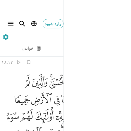
وارد شوید
۱۳. Ar-Ra'd
آیه به آیه
خواندن
ترجمه
: Hussein Taji Kal Dari
۱۸:۱۳
ﳐ
ﳑ
ﳒ
ﳓﳔ
ﳕ
ﳖ
لذين استجابوا لربهم الحسنى والذين لم يستجيبوا له لو ان لهم ما في ا
ِلَّذِينَ ٱسْتَجَابُوا۟ لِرَبِّهِمُ ٱلْحُسْنَىٰ ۚ وَٱلَّذِينَ لَمْ يَسْتَجِيبُوا۟ لَهُۥ لَو
ﳗ
ﳘ
ﳙ
ﳚ
ﳛ
ﳜ
ﳝ
ﳞ
ﳟ
ﳠ
ﳡ
ﳢ
ﳣﳤ
ﳥ
ﳦ
ﳧ