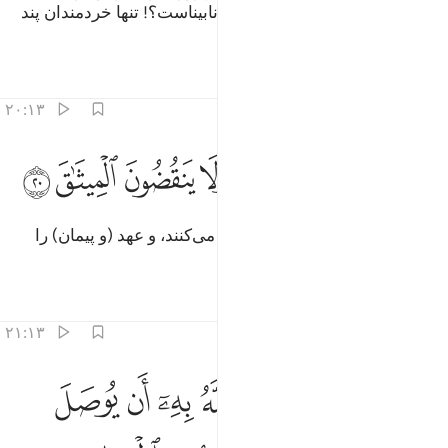
حق است، مانند کسی است که او نابیناست؟! تنها خردمندان پند
می‌گیرند.
تفاسیر
درس ها
بازتاب ها
۲۰:۱۳
ﱓ
ﱔ
ﱕ
ﱖ
ﱗ
لذين يوفون بعهد الله ولا ينقضون الميثاق ٢٠
ﱘ
ﱙ
ﱚ
لَّذِينَ يُوفُونَ بِعَهْدِ ٱللَّهِ وَلَا يَنقُضُونَ ٱلْمِيثَـٰقَ ٢٠
(همان) کسانی‌که به پیمان الله وفا می‌کنند، و عهد (و پیمان) را
نمی‌شکنند.
تفاسیر
درس ها
بازتاب ها
۲۱:۱۳
ﱛ
ﱜ
ﱝ
ﱞ
ﱟ
ﱠ
ﱡ
ﱢ
الذين يصلون ما امر الله به ان يوصل ويخشون ربهم ويخافون سوء الحس
َٱلَّذِينَ يَصِلُونَ مَآ أَمَرَ ٱللَّهُ بِهِۦٓ أَن يُوصَلَ وَيَخْشَوْنَ رَبَّهُمْ وَيَ