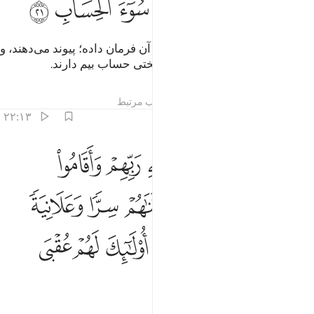
ﱣ
ﱤ
ﱥ
ﱦ
ﱧ
ﱨ
و کسانی‌که آنچه را الله به پیوستن آن فرمان داده؛ پیوند می‌دهند، و
از پروردگار‌شان می‌ترسند، و از سختی حساب بیم دارند.
تفاسیر
درس ها
بازتاب ها
مطالب مرتبط
۲۲:۱۳
ﱩ
ﱪ
ﱫ
ﱬ
ﱭ
ﱮ
الذين صبروا ابتغاء وجه ربهم واقاموا الصلاة وانفقوا مما رزقناهم سرا و
َٱلَّذِينَ صَبَرُوا۟ ٱبْتِغَآءَ وَجْهِ رَبِّهِمْ وَأَقَامُوا۟ ٱلصَّلَوٰةَ وَأَنف
ﱯ
ﱰ
ﱱ
ﱲ
ﱳ
ﱴ
ﱵ
ﱶ
ﱷ
ﱸ
ﱹ
ﱺ
ﱻ
ﱼ