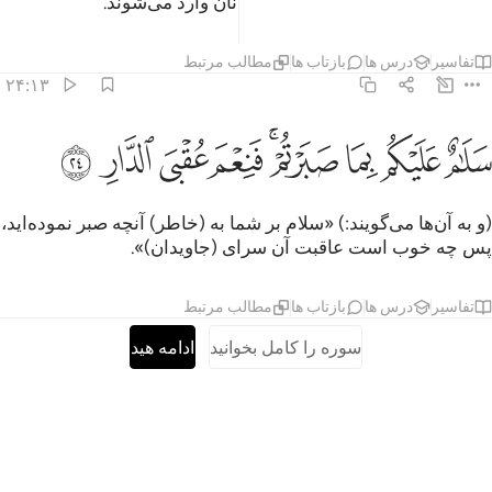
بوده‌اند، و فرشتگان از هر دری بر آنان وارد می‌شوند.
تفاسیر
درس ها
بازتاب ها
مطالب مرتبط
۲۴:۱۳
ﲎ
ﲏ
ﲐ
ﲑﲒ
ﲓ
لام عليكم بما صبرتم فنعم عقبى الدار ٢٤
ﲔ
ﲕ
ﲖ
َلَـٰمٌ عَلَيْكُم بِمَا صَبَرْتُمْ ۚ فَنِعْمَ عُقْبَى ٱلدَّارِ ٢٤
(و به آن‌ها می‌گویند:) «سلام بر شما به (خاطر) آنچه صبر نموده‌اید،
پس چه خوب است عاقبت آن سرای (جاویدان)».
تفاسیر
درس ها
بازتاب ها
مطالب مرتبط
سوره را کامل بخوانید
ادامه هید