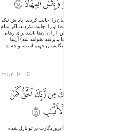
ﳨ
ﳩ
ﳪﳫ
ﳬ
ﳭ
ﳮ
برای کسانی‌که (دعوت) پروردگارشان را اجابت کردند، پاداش نیک
(= بهشت) است و کسانی‌که (دعوت) او را اجابت نکردند، اگر تمام
آنچه در زمین است و (نیز) همانندش، از آن آن‌ها باشد برای رهایی
خود (از عذاب) فدیه بدهند، (از آن‌ها پذیرفته نخواهد شد) آن‌ها
حساب سختی خواهند داشت، و جایگاه‌شان جهنم است، و چه بد
جایگاهی است!.
تفاسیر
درس ها
بازتاب ها
۱۹:۱۳
ﱁ ﱂ
ﱃ
ﱄ
ﱅ
ﱆ
ﱇ
ﱈ
ﱉ
ﱊ
 افمن يعلم انما انزل اليك من ربك الحق كمن هو اعمى انما يتذكر اولو ال
 أَفَمَن يَعْلَمُ أَنَّمَآ أُنزِلَ إِلَيْكَ مِن رَّبِّكَ ٱلْحَقُّ كَمَنْ هُوَ أَعْمَىٰٓ 
ﱋ
ﱌﱍ
ﱎ
ﱏ
ﱐ
ﱑ
ﱒ
آیا کسی‌که می‌داند آنچه از (طرف) پروردگارت بر تو نازل شده