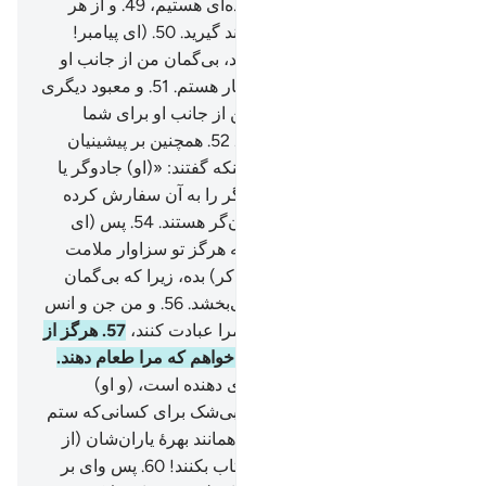
گستردیم پس چه نیک گستراننده‌ای هستیم،
49
.
و از هر
چیز جفت آفریدیم، شاید شما پند گیرید.
50
.
(ای پیامبر!
بگو:) «پس به سوی الله بگریزید، بی‌گمان من از جانب او
برای شما هشدار دهنده‌ای آشکار هستم.
51
.
و معبود دیگری
با الله قرار ندهید، به راستی من از جانب او برای شما
هشدار دهنده‌ای آشکار هستم».
52
.
همچنین بر پیشینیان
آن‌ها هیچ پیامبری نیامد، مگر اینکه گفتند: «(او) جادوگر یا
دیوانه است».
53
.
آیا آن‌ها یکدیگر را به آن سفارش کرده
بودند؟ بلکه آن‌ها مردمی طغیان‌گر هستند.
54
.
پس (ای
پیامبر) از آن‌ها روی بگردان، که هرگز تو سزاوار ملامت
نیستی.
55
.
و (پیوسته) پند (و تذکر) بده، زیرا که بی‌گمان
(پند و) تذکر مؤمنان را سود می‌بخشد.
56
.
و من جن و انس
را نیافریده ام مگر برای اینکه مرا عبادت کنند،
57
.
هرگز از
آن‌ها روزیی نمی‌خواهم، و نمی خواهم که مرا طعام دهند.
58
.
بی‌گمان الله است که روزی دهنده است، (و او)
قدرتمند استوار است.
59
.
پس بی‌شک برای کسانی‌که ستم
کردند بهره‌ای (از عذاب) است همانند بهرۀ یاران‌شان (از
ستمگران پیشین)، پس نباید شتاب بکنند!
60
.
پس وای بر