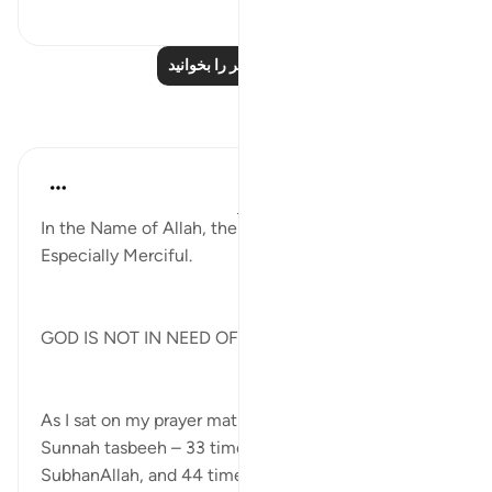
۰
۳
درس‌های بیشتر را بخوانید
بازتاب‌ها
Khadejah Mehmood
۲ سال پیش
·
ارجاع دادن
آیه ۵۷:۵۱-۵۸
In the Name of Allah, the Most Merciful, the
Especially Merciful.
GOD IS NOT IN NEED OF OUR WORSHIP🛐
As I sat on my prayer mat after Salah, reciting the
Sunnah tasbeeh – 33 times Alhamdulillah, 33 times
SubhanAllah, and 44 times Allah-u-Akbar – I caught