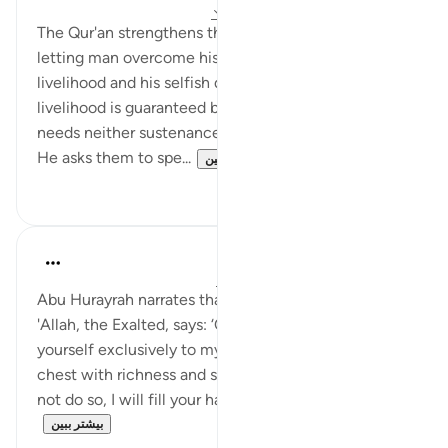
۳۱ هفته پیش
·
ارجاع دادن
آیه ۵۷:۵۱-۵۸
The Qur'an strengthens the feeling of worship,
letting man overcome his concerns about his
livelihood and his selfish desires. Everybody's
livelihood is guaranteed by God. Needless to say, He
needs neither sustenance nor food from them when
He asks them to spe...
بیشتر ببین
۰
۲
Prophetic Commentary
۸ سال پیش
·
ارجاع دادن
آیه ۵۶:۵۱-۵۸
Abu Hurayrah narrates that the Prophet (saws) said:
'Allah, the Exalted, says: ‘O son of Adam, devote
yourself exclusively to my worship, and I will fill your
chest with richness and satisfy your needs. If you do
not do so, I will fill your hands with drudger...
بیشتر ببین