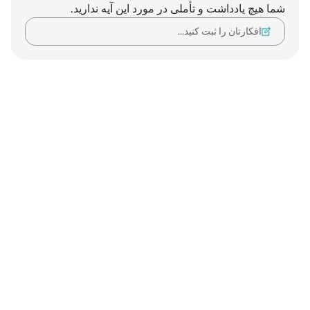
شما هیچ یادداشت و تأملی در مورد این آیه ندارید.
افکارتان را ثبت کنید…
Notes
placeholders
close