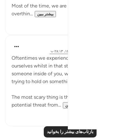
Most of the time, we are so pessimistic that we
overthin...
بیشتر ببین
۰
۱۲
Noorr Sahar
۵ سال پیش
·
ارجاع دادن
آیه ۱۲۳:۱۱، ۱۲۹:۹، ۲۸:۱۳
Oftentimes we experience fear and if we notice
ourselves whilst in that state. It is like there is
someone inside of you, who's little baby, who's
trying to hold on something but can't do so.
The most scary thing is the feeling of having
potential threat from...
بیشتر ببین
۲
۱۰
بازتاب‌های بیشتر را بخوانید