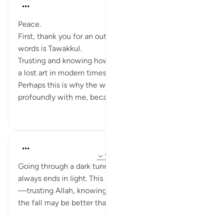
Jay Ra El
۳۱ هفته پیش
·
ارجاع دادن
آیه ۱۲۹:۹
Peace.
First, thank you for an outlet. One of my favorite
words is Tawakkul.
Trusting and knowing how to trust almost seems like
a lost art in modern times, especially where I am.
Perhaps this is why the word Tawakkul resonates so
profoundly with me, because o...
بیشتر ببین
۲
۱۷
hafeez saba
۲ سال پیش
·
ارجاع دادن
آیه ۱۵۸:۲، ۱۲۹:۹
Going through a dark tunnel, we often forget that it
always ends in light. This is the essence of tawakkul
—trusting Allah, knowing that even if He lets us fall,
the fall may be better than soaring high.