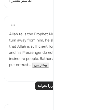
تفاسیر بیشتر
درس‌ها
Omar Suleiman
۸ سال پیش
·
ارجاع دادن
آیه ۱۲۹:۹
Allah tells the Prophet Muhammad that if people
turn away from him, he should say and remember
that Allah is sufficient for him. This shows that Allah
and his Messenger do not need hypocrites or
insincere people. Rather all we need is Allah and to
put or trust...
بیشتر ببین
۰
۳
درس‌های بیشتر را بخوانید
بازتاب‌ها