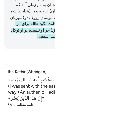
128
.
یقیناً پیامبری از (میان) خودتان به سوی‌تان آمد که
رنج‌های شما بر او دشوار (و گران) است، و بر (هدایت) شما
سخت اصرار دارد، و (نسبت) به مؤمنان رؤوف (و) مهربان
است.
129
.
پس اگر روی بر گردانند، بگو: «الله برای من
کافی است، هیچ معبودی (به حق) جز او نیست، بر او توکل
کردم، و او پروردگار عرش عظیم است».
Hussein Taji Kal Dari
-
تفسیر بخوانید
Ibn Kathir (Abridged)
«بُعِثْتُ بِالْحَنِيفِيَّةِ السَّمْحَة»
(I was sent with the easy Hanifiyah monotheism
way.) An authenic Hadith mentions,
«إِنَّ هَذَا الدِّينَ يُسْر»
(V
…
ادامه مطلب