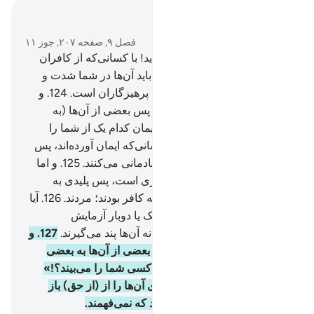
در متن بخوانید
فصل ۹, صفحه ۲۰۷, جوز ۱۱
123
.
ای کسانی‌که ایمان آورده‌اید! با کسانی‌که از کافران
که نزدیک شمایند، جنگ کنید، و باید آن‌ها در شما شدت و
درشتی بیابند، و بدانید که الله با پرهیزگاران است.
124
.
و
هنگامی‌که سوره‌ای نازل شود، پس بعضی از آن‌ها (به
دیگری) می‌گوید: «این سوره، ایمان کدام یک از شما را
افزود؟!» (به آن‌ها بگو:) اما کسانی‌که ایمان آورده‌اند، پس
به ایمان‌شان افزوده، و آن‌ها شادمانی می‌کنند.
125
.
و اما
کسانی‌که در دل‌های شان بیماری است، پس پلیدی به
پلیدی‌شان افزوده، و در حالی‌که کافر بودند؛ مردند.
126
.
آیا
آن‌ها نمی‌بینند که در هر سال، یک یا دوبار آزمایش
می‌شوند؟! باز توبه نمی‌کنند، و نه آن‌ها پند می‌گیرند.
127
.
و
هنگامی‌که سوره‌ای نازل شود، بعضی از آن‌ها به بعضی
دیگر نگاه می‌کنند (گویند:) «آیا کسی شما را می‌بیند؟!»
سپس باز می‌گردند، الله دل‌های آن‌ها را از (از حق) باز
گردانید، زیرا که آن‌ها گروهی‌اند که نمی‌فهمند.