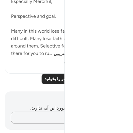
Especially Merciful,
Perspective and goal.
Many in this world lose faith when things become
difficult. Many lose faith when they see suffering
around them. Selective few, can see that trials are
there for you to ru...
بیشتر ببین
۲۸۶
۳
۱۹
بازتاب‌های بیشتر را بخوانید
یادداشت‌ها و تأملات
شما هیچ یادداشت و تأملی در مورد این آیه ندارید.
افکارتان را ثبت کنید…