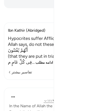
Hussein Taji Kal Dari
-
تفسیر بخوانید
Ibn Kathir (Abridged)
Hypocrites suffer Afflictions
Allah says, do not these hypocrites see,
أَنَّهُمْ يُفْتَنُونَ
(that they are put in trial), being tested,
…
فِى كُلِّ عَامٍ م
ادامه مطلب
تفاسیر بیشتر
بازتاب‌ها
Razia Zahra
۳ سال پیش
·
ارجاع دادن
آیه ۱۲۶:۹-۱۲۷، ۱۱۱:۹
In the Name of Allah the Most Merciful, the