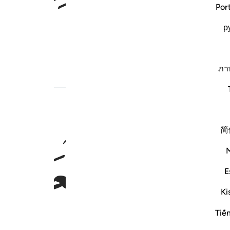
Por
р
ภา
یث
مطالب مرتبط
简
ﱈ
ﱉ
E
Ki
Tiế