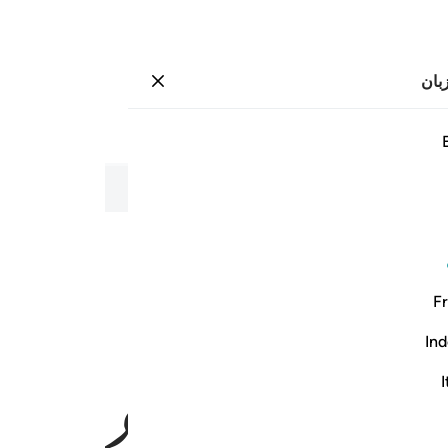
بان
وارد شوید
صفحه
۱
جزء
۱
/
حزب
۱
Fr
ﱄ
ﱅ
Ind
I