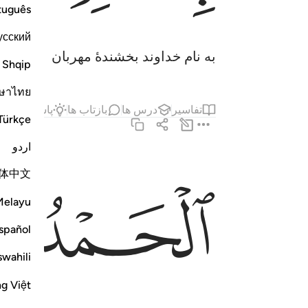
tuguês
усский
به نام خداوند بخشندۀ مهربان
Shqip
ษาไทย
تفاسیر
درس ها
بازتاب ها
پاسخ‌ها
حد
Türkçe
اردو
الحمد لله رب العالمين ٢
体中文
ﱆ
ﱇ
ٱلْحَمْدُ لِلَّهِ رَبِّ ٱلْعَـٰلَمِينَ ٢
Melayu
spañol
swahili
ng Việt