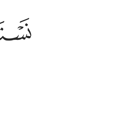
ﱔ
ﱕ
ی‌جوییم.