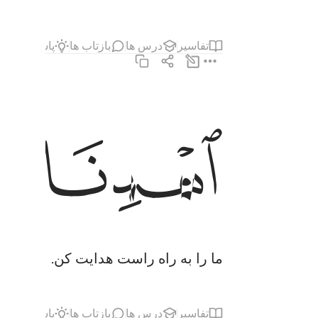
تفاسیر
درس ها
بازتاب ها
پاسخ‌ها
حد
اهدنا الصراط المستقيم ٦
ﱗ
ﱘ
ٱهْدِنَا ٱلصِّرَٰطَ ٱلْمُسْتَقِيمَ ٦
ما را به راه راست هدایت کن.
تفاسیر
درس ها
بازتاب ها
پاسخ‌ها
قی