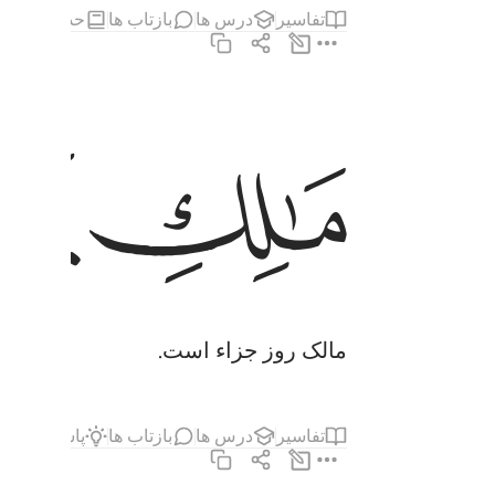
تفاسیر
درس ها
بازتاب ها
حدیث
مطا
مالك يوم الدين ٤
ﱎ
ﱏ
مَـٰلِكِ يَوْمِ ٱلدِّينِ ٤
مالک روز جزاء است.
تفاسیر
درس ها
بازتاب ها
پاسخ‌ها
قی