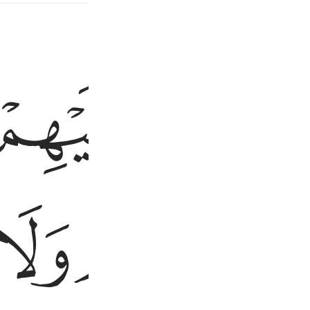
الضالين ٧
ﱝ
ﱞ
َيْهِمْ وَلَا ٱلضَّآلِّينَ ٧
ﱡ
ﱢ