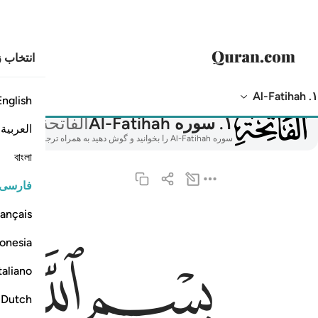
انتخاب ز
۱. Al-Fatihah
English
001
۱
.
سوره Al-Fatihah
الفاتحة
العربية
سوره Al-Fatihah را بخوانید و گوش دهید به همراه ترجمه، تفسیر، تلاوت صوتی، معنی کلمه به کلمه و آوانگاری.
বাংলা
فارسی
ançais
بسم الله الرحمان الرحيم ١
ﱁ
ﱂ
ﱃ
onesia
بِسْمِ ٱللَّهِ ٱلرَّحْمَـٰنِ ٱلرَّحِيمِ ١
taliano
Dutch