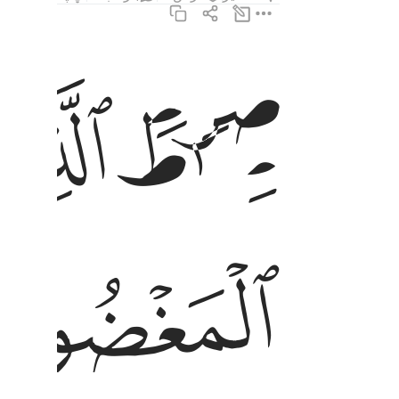
صراط الذين انعمت عليهم غير المغضوب عليهم ولا 
ﱛ
ﱜ
صِرَٰطَ ٱلَّذِينَ أَنْعَمْتَ عَلَيْهِمْ غَيْرِ ٱلْمَغْضُوبِ عَل
ﱠ