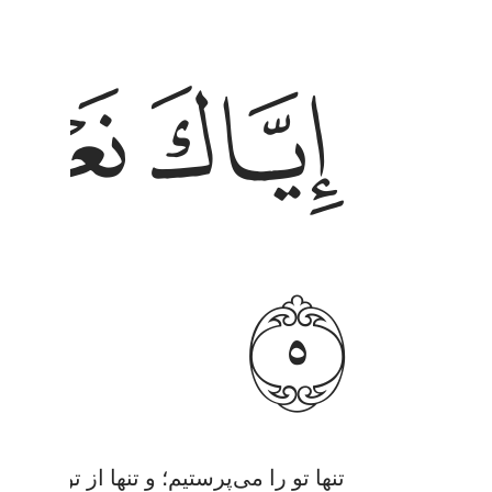
اياك نعبد واياك نستعين ٥
ﱒ
ﱓ
إِيَّاكَ نَعْبُدُ وَإِيَّاكَ نَسْتَعِينُ ٥
ﱖ
تنها تو را می‌پرستیم؛ و تنها از تو یاری م