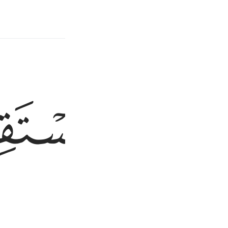
یث
مطالب مرتبط
ﱙ
راط
حدیث
مطالب مرتبط