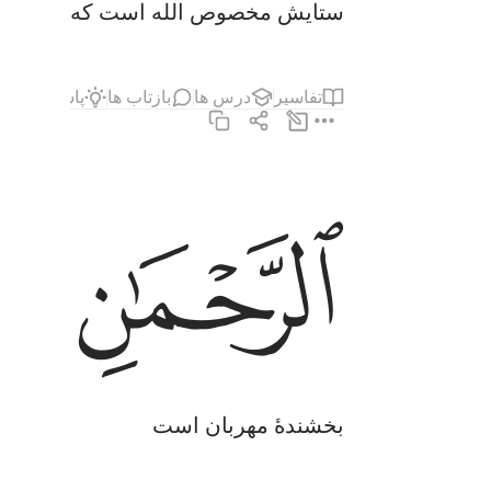
ستایش مخصوص الله است که پروردگار
تفاسیر
درس ها
بازتاب ها
پاسخ‌ها
حد
الرحمان الرحيم ٣
ﱋ
ﱌ
ٱلرَّحْمَـٰنِ ٱلرَّحِيمِ ٣
بخشندۀ مهربان است