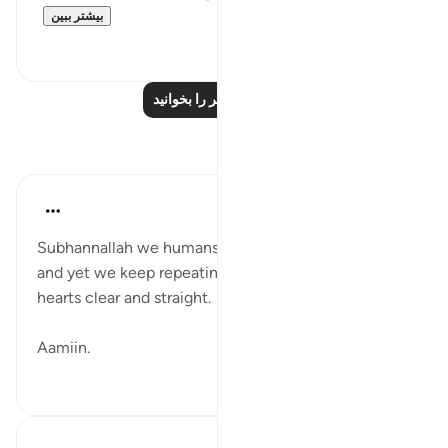
بیشتر ببین
۵
۲۶
درس‌های بیشتر را بخوانید
بازتاب‌ها
gemi hartojo
۵ سال پیش
·
ارجاع دادن
آیه ۲۷:۲۵
Subhannallah we humans always regret what we do
and yet we keep repeating it. Oh Allah keep our
hearts clear and straight.
Aamiin.
۲
۱۱
A Siddiqui