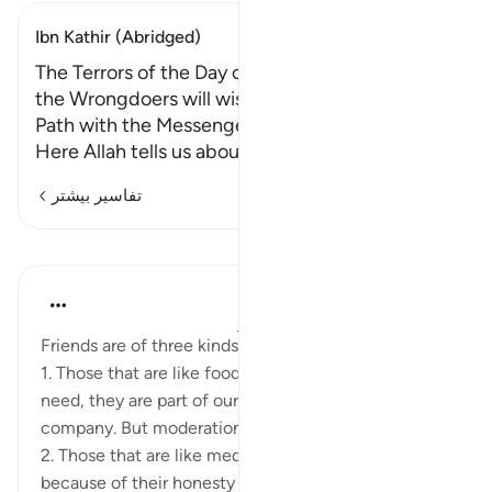
Ibn Kathir (Abridged)
The Terrors of the Day of Resurrection, and how
the Wrongdoers will wish that They had taken a
Path with the Messenger
Here Allah tells us about the te
…
ادامه مطلب
تفاسیر بیشتر
درس‌ها
Taimiyyah Zubair
۳ سال پیش
·
ارجاع دادن
آیه ۲۷:۲۵-۲۹
Friends are of three kinds:
1. Those that are like food. These are friends we
need, they are part of our lives and we enjoy their
company. But moderation is good.
2. Those that are like medication. They are bitter
because of their honesty but stick to them fo...