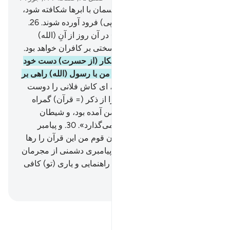
25
.
و (به یاد آور) روزی را که آسمان با ابرها شکافته شود،
و فرشتگان چنانکه باید (پی در پی) فرود آورده شوند.
26
.
فرمانروایی راستین (و حقیقی) در آن روز از آنِ (الله)
رحمان است، و (آن روز) روز سختی بر کافران خواهد بود.
27
.
و (به یاد آور) روزی‌که ستمکار (از حسرت) دست خود
را می‌گزد، می‌گوید: «ای کاش من با رسول (الله) راهی بر
گزیده بودم،
28
.
ای وای بر من، ای کاش فلانی را دوست
نمی‌گرفتم.
29
.
به راستی او مرا از ذکر (= قرآن) گمراه
ساخت، بعد از آن که به سوی من آمده بود، و شیطان
همواره انسان را تنها (و خوار) می‌گذارد».
30
.
و پیامبر
(الله) گوید: «پروردگارا! بی‌گمان قوم من این قرآن را رها
کردند».
31
.
و این‌گونه برای هر پیامبری دشمنی از مجرمان
قرار دادیم، و پروردگار تو برای راهنمایی و یاری (تو) کافی
است.
Hussein Taji Kal Dari
-
تفسیر بخوانید