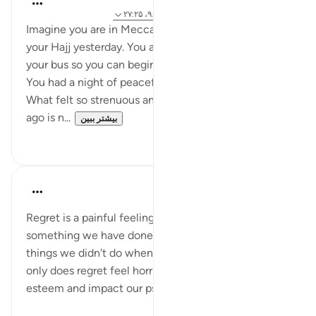
۵ سال پیش
·
ارجاع دادن
آیه ۸:۸۸-۹، ۹۶:۱۶، ۲۷:۲۵
Imagine you are in Mecca and you just completed
your Hajj yesterday. You are sitting and waiting for
your bus so you can begin your journey back home.
You had a night of peaceful and rejuvenating sleep.
What felt so strenuous and exhausting a few days
ago is n...
بیشتر ببین
۵
۳۴
A Siddiqui
۶ سال پیش
·
ارجاع دادن
آیه ۲۷:۲۵
Regret is a painful feeling. Sometimes we regret
something we have done. Other times we regret
things we didn't do when we had the chance. Not
only does regret feel horrible, it can destroy our self-
esteem and impact our psyche in various ways.