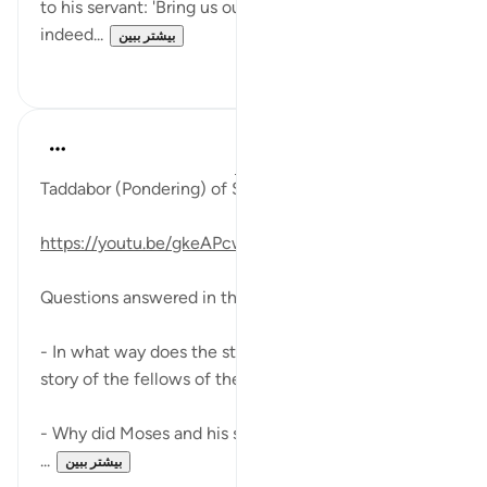
to his servant: 'Bring us our mid-clay meal; we are
indeed...
بیشتر ببین
۰
۰
Fadel Soliman
۶ سال پیش
·
ارجاع دادن
آیه ۶۱:۱۸-۷۸
Taddabor (Pondering) of Surat Al-Kahf Ayahs: 61-78
https://youtu.be/gkeAPcwx-3Y
Questions answered in this video:
- In what way does the story of the fish relate to the
story of the fellows of the cave?
- Why did Moses and his servant want to go back to
...
بیشتر ببین