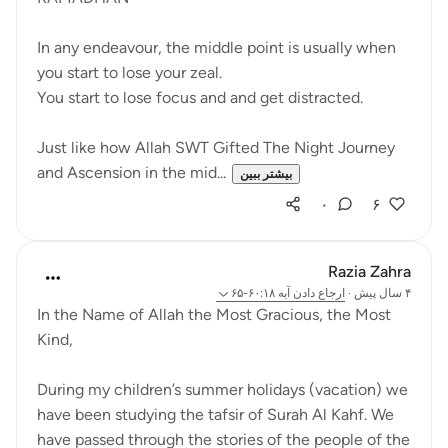
In any endeavour, the middle point is usually when
you start to lose your zeal.
You start to lose focus and and get distracted.
Just like how Allah SWT Gifted The Night Journey
and Ascension in the mid...
بیشتر ببین
۰
۶
Razia Zahra
۴ سال پیش
·
ارجاع دادن
آیه ۶۰:۱۸-۶۵
In the Name of Allah the Most Gracious, the Most
Kind,
During my children’s summer holidays (vacation) we
have been studying the tafsir of Surah Al Kahf. We
have passed through the stories of the people of the