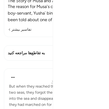
The Story of Musa and Al-Khidr
The reason for Musa's conversation with the
boy-servant, Yusha` bin Nun, was that he had
been told about one of the serv
…
ادامه مطلب
تفاسیر بیشتر
مشاهده قیراط
این آیه دارد 1 تقاطع‌ها
به تقاطع‌ها مراجعه کنید
درس‌ها
In the Shade of the Quran
۳۱ هفته پیش
·
ارجاع دادن
آیه ۶۱:۱۸-۶۳
But when they reached the junction between the
two seas, they forgot their fish, and it took its way
into the sea and disappeared from sight. And after
they had marched on for some distance, Moses said