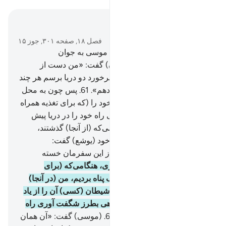
در متن بخوانید
فصل ۱۸, صفحه ۳۰۱, جوز ۱۵
60
.
و (بیاد بیاور) هنگامی را که موسی به جوان
(خدمت‌کار) خود (یوشع بن نون) گفت: «من دست از
جستجو بر نمی‌دارم تا به محل بر‌خورد دو دریا برسم هر چند
مدت طولانی به راه خود ادامه دهم».
61
.
پس چون به محل
برخورد دو دریا رسیدند، ماهی خود را (که برای تغذیه همراه
داشتند) فراموش کردند و ماهی راه خود را در دریا پیش
گرفت (و رفت).
62
.
پس هنگامی‌که (از آنجا) گذشتند،
(موسی) به جوان (خدمت‌کار) خود (یوشع) گفت:
«غذای‌مان را بیاور، که سخت از این سفرمان خسته
شده‌ایم».
63
.
گفت: «به یاد داری، هنگامی‌که (برای
استراحت) به کنار آن تخته سنگ پناه بردیم، من (در آنجا)
ماهی را فراموش کردم؛ و جز شیطان (کسی) آن را از یاد
من نبرد تا به یادش باشم، و ماهی بطرز شگفت آوری راه
خود را در دریا پیش گرفت».
64
.
(موسی) گفت: «آن همان