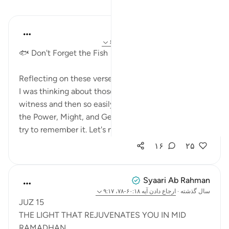
بازتاب‌ها
A Siddiqui
۲ سال پیش
·
ارجاع دادن
آیه ۱۱:۹۳، ۶۳:۱۸
🐟 Don't Forget the Fish
Reflecting on these verses together (18:63 & 93:11),
I was thinking about those amazing moments we
witness and then so easily forget. When we witness
the Power, Might, and Generosity of our Lord, let's
try to remember it. Let's not al...
بیشتر ببین
۱۶
۲۵
Syaari Ab Rahman
سال گذشته
·
ارجاع دادن
آیه ۶۰:۱۸-۷۸، ۹:۱۷
JUZ 15
THE LIGHT THAT REJUVENATES YOU IN MID
RAMADHAN