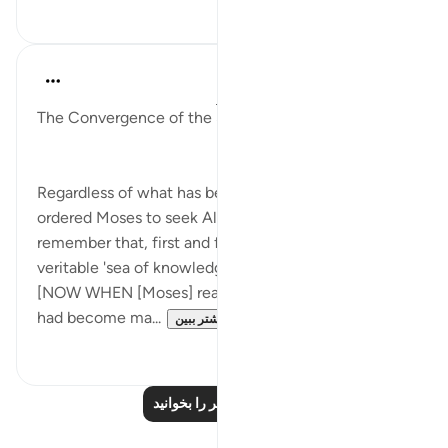
۰
۶
Salah Soltan
۷ سال پیش
·
ارجاع دادن
آیه ۶۰:۱۸-۶۹
The Convergence of the Seas
Regardless of what has been said on the reason God
ordered Moses to seek Al-Khedhr, we must
remember that, first and foremost, Moses was a
veritable 'sea of knowledge':
[NOW WHEN [Moses] reached full manhood and
had become ma...
بیشتر ببین
۰
۱
درس‌های بیشتر را بخوانید