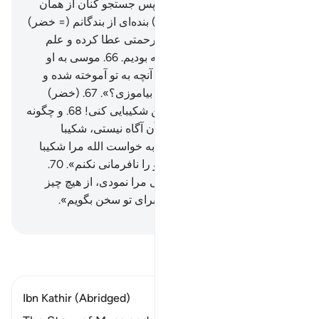
چیزی بود که ما می‌خواستیم» پس جستجو کنان از همان
راه باز گشتند.
65
.
پس (در آنجا) بنده‌ای از بندگانم (= خضر)
را یافتند که از جانب خود به او رحمتی عطا کرده و علم
فراوانی از نزد خود به او آموخته بودیم.
66
.
موسی به او
گفت: «آیا از تو پیروی کنم تا از آنچه به تو آموخته شده و
مایۀ رشد و صلاح است، به من بیاموزی؟».
67
.
(خضر)
گفت: «تو هرگز نمی‌توانی با من شکیبایی کنی!
68
.
و چگونه
می‌توانی بر چیزی که به (راز) آن آگاه نیستی، شکیبا
باشی؟!»
69
.
(موسی) گفت: «به خواست الله مرا شکیبا
خواهی یافت، و در هیچ کاری تو را نافرمانی نکنم».
70
.
(خضر) گفت: «پس اگر همراهی مرا نمودی، از هیچ چیز
مپرس تا آنکه خودم دربارۀ آن برای تو سخن بگویم».
Hussein Taji Kal Dari
-
تفسیر بخوانید
Ibn Kathir (Abridged)