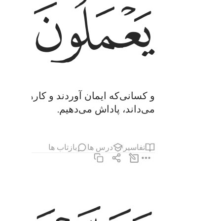
ﱌ
ﱍ
و کسانی‌که ایمان آوردند و کارهای شایسته
می‌داند، پاداش می‌دهیم.
تفاسیر
درس ها
بازتاب ها
ووصينا الانسان بوالديه حسنا وان جاهداك لتشرك ب
وَوَصَّيْنَا ٱلْإِنسَـٰنَ بِوَٰلِدَيْهِ حُسْنًۭا ۖ وَإِن جَـٰهَدَاكَ لِتُشْرِكَ ب