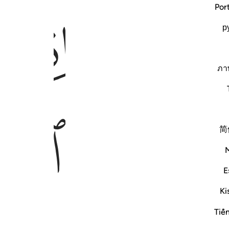
ﱇ
Por
р
ภา
ﱉ
ﱊ
简
E
Ki
Tiế