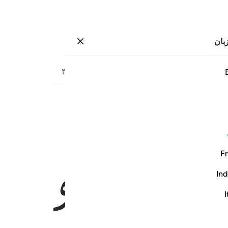
بان
وارد شوید
صفحه
۳۹۷
جزء
۲۰
/
حزب
۴۰
ﱃ
ﱄ
م ولنجزينهم احسن الذي كانوا يعملون ٧
 سَيِّـَٔاتِهِمْ وَلَنَجْزِيَنَّهُمْ أَحْسَنَ ٱلَّذِى كَانُوا۟ يَعْمَلُونَ ٧
Fr
Ind
I