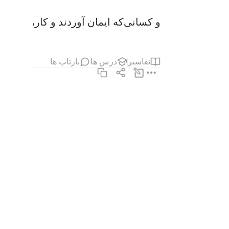
و کسانی‌که ایمان آوردند و کارهای شایست
تفاسیر
درس ها
بازتاب ها
ﱮ
ﱯ
ومن الناس من يقول امنا بالله فاذا اوذي في الله 
وَمِنَ ٱلنَّاسِ مَن يَقُولُ ءَامَنَّا بِٱللَّهِ فَإِذَآ أُوذِ