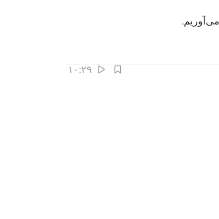
می‌آوریم.
۱۰:۲۹
ﱳ
وليس الله باعلم بما في صدور العالمين ١٠
َّبِّكَ لَيَقُولُنَّ إِنَّا كُنَّا مَعَكُمْ ۚ أَوَلَيْسَ ٱللَّهُ بِأَعْلَمَ بِمَا فِى ص