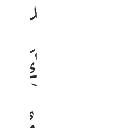
ﱐ
ﱕ
ﱖ
ﱜ
ﱝﱞ