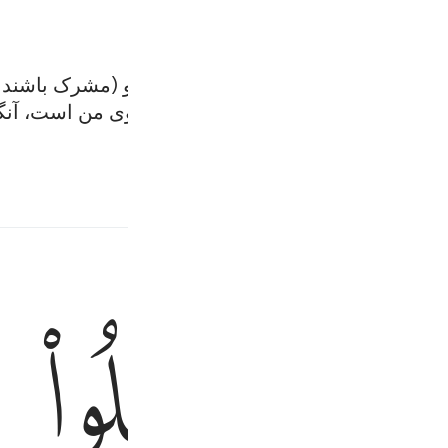
در و مادرش سفارش کردیم، و اگر آن دو (مشرک باشند و)
نان اطاعت نکن، بازگشت شما به سوی من است، آنگاه شم
ﱨ
ين ٩
ِلَنَّهُمْ فِى ٱلصَّـٰلِحِينَ ٩