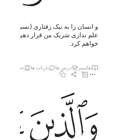
و انسان را به نیک رفتاری (نسبت) به پ
علم نداری شریک من قرار دهی، پس از آ
خواهم کرد.
تفاسیر
درس ها
بازتاب ها
حدیث
ﱦ
ﱧ
والذين امنوا وعملوا الصالحات لندخلنهم في الصالح
وَٱلَّذِينَ ءَامَنُوا۟ وَعَمِلُوا۟ ٱلصَّـٰلِحَـٰتِ لَنُدْخ