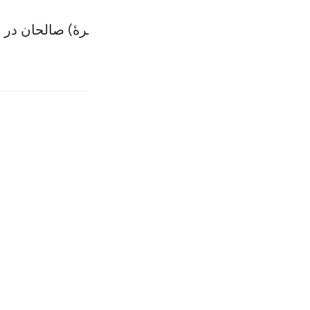
ه انجام دادند، هر آیینه آن‌ها را در (زمرۀ) صالحان در 
ﱰ
ﱱ
ﱲ
جعل فتنة الناس كعذاب الله ولين جاء نصر من ربك ليقولن انا كنا معكم ا
ىَ فِى ٱللَّهِ جَعَلَ فِتْنَةَ ٱلنَّاسِ كَعَذَابِ ٱللَّهِ وَلَئِن جَآءَ نَصْرٌۭ مِّن ر