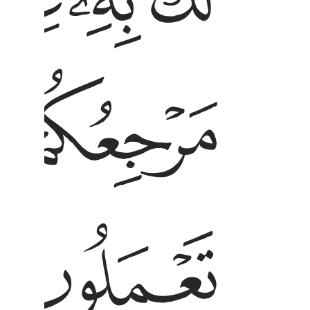
ﱠ
ﱡ
ﱤ