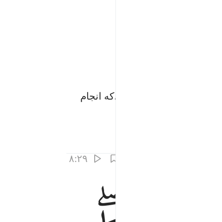
 آنان را به بهترین اعمالی‌که انجام
۸:۲۹
٨
َ ٨