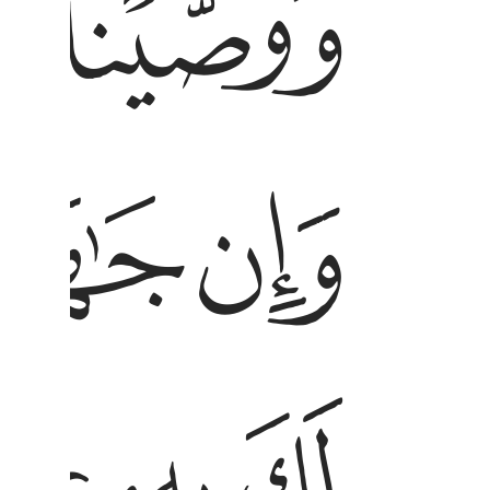
ﱎ
ﱏ
ﱓ
ﱔ
ﱙ
ﱚ
ﱛ