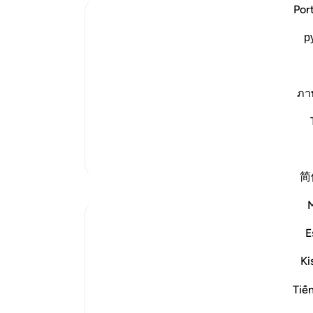
Por
Ibn Kathir (Abridged)
یاد
р
وَلَقَدْ أَخَذْنَـهُمْ بِالْعَذَابِ
شما 
(And indeed We seized them with puni
with difficulties and calamities.' His sa
فَمَا اسْتَكَانُواْ لِرَبِّهِمْ وَمَا يَتَضَرَّعُونَ
ภา
(but they humbled not themselves to th
to Hi
…
ادامه مطلب
تفاسیر بیشتر
简
E
Questions with One Answer
Ki
The surah now stops its argument with the 
Tiế
resurrection and reckoning in the life to co