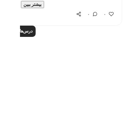
eing t...
بیشتر ببین
۰
۰
درس‌های بیشتر را ب
Notes
placeholders
close