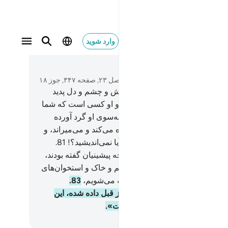
وارد شوید
متن بخوانید
فصل ۲۳, صفحه ۳۴۷, جوز ۱۸
و او کسی است که برای شما گوش و چشم و دل پدید
د، چه اندک سپاس می‌گزارید.
79
.
و او کسی است که شما
ر زمین (آفرید و) پراکنده نمود، و به‌سوی او گرد آورده
شوید.
80
.
و او کسی است که زنده می‌کند و می‌میراند، و
 و آمد شب و روز از آن اوست، آیا نمی‌اندیشید؟!
81
.
ن نکردند) بلکه آن‌ها (نیز) مثل آنچه پیشینیان گفته بودند،
د.
82
.
گفتند: «آیا هنگامی‌که مردیم و خاک و استخوان‌های
یده) شدیم، آیا (دوباره) برانگیخته می‌شویم،
83
.
استی این وعده به ما و نیاکان ما از قبل داده شده، این
زی) جز افسانه‌های پیشینیان نیست».
Hussein Taji Kal D