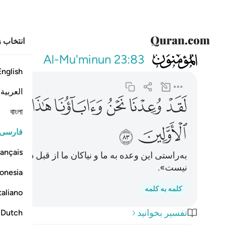
انتخاب ز
023
لقد وعدنا ن
Al-Mu'minun
23:83
English
العربية
ﲔ
ﲕ
ﲖ
ﲗ
ﲘ
ﲙ
ﲚ
বাংলা
ﲟ
ﲠ
فارسی
ançais
به‌راستی این وعده به ما و نیاکان ما از قبل داده شده
نیست».
onesia
کلمه به کلمه
taliano
تفسیر بخوانید
Dutch