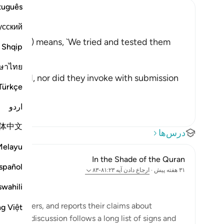
tuguês
усский
shment,) means, `We tried and tested them
Shqip
ying:
ษาไทย
eir Lord, nor did they invoke with submission
Türkçe
اردو
体中文
درس‌ها
Melayu
In the Shade of the Quran
spañol
۳۱ هفته پیش
·
ارجاع دادن
آیه ۸۱:۲۳-۸۳
swahili
unbelievers, and reports their claims about
ng Việt
me. This discussion follows a long list of signs and