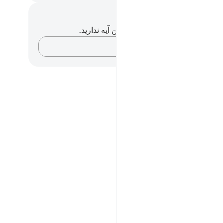
داشت‌ها و تأملات
هیچ یادداشت و تأملی در مورد این آیه ندارید.
افکارتان را ثبت کنید…