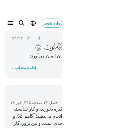
والذين هم بايات ربهم يومنون ٥٨
وارد شوید
Al-Mu'minun
23:58
۵۸:۲۳
ﳑ
ﳒ
ﳓ
ﳔ
ﳕ
ﳖ
و کسانی‌که به آیات پروردگارشان ایمان می‌آورند.
کلمه به کلمه
ادامه مطلب
در متن بخوانید
فصل ۲۳, صفحه ۳۴۵, جوز ۱۸
51
.
ای پیامبران! از (غذاهای) پاکیزه بخورید، و کار شایسته
انجام دهید، بی‌شک من به آنچه انجام می‌دهید؛ آگاهم.
52
.
و
بی‌گمان این امت شما، امت واحدی است، و من پروردگار