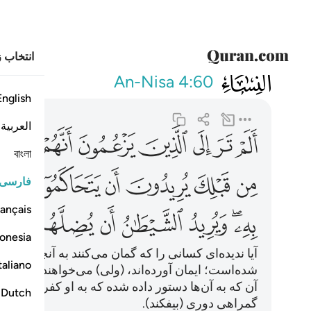
انتخاب ز
004
الم تر الى الذين يزع
An-Nisa
4:60
English
العربية
ﱁ
ﱂ
ﱃ
ﱄ
ﱅ
ﱆ
ﱇ
বাংলা
ﱍ
ﱎ
ﱏ
ﱐ
ﱑ
ﱒ
ﱓ
فارسی
ançais
ﱘﱙ
ﱚ
ﱛ
ﱜ
ﱝ
ﱞ
onesia
آیا ندیده‌ای کسانی را که گمان می‌کنند به آنچه بر تو 
taliano
شده‌است؛ ایمان آورده‌اند، (ولی) می‌خواهند برای د
آن که به آن‌ها دستور داده شده که به او کفر ورزند، 
Dutch
گمراهی دوری (بیفکند).