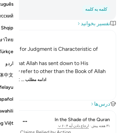
tuguês
کلمه به کلمه
усский
تفسیر بخوانید
Shqip
ษาไทย
 Sunnah for Judgment is Characteristic of
Türkçe
eve in what Allah has sent down to His
اردو
yet they refer to other than the Book of Allah
体中文
 judgment
…
ادامه مطلب
Melayu
spañol
درس‌ها
swahili
In the Shade of the Quran
ng Việt
۳۱ هفته پیش
·
ارجاع دادن
آیه ۶۰:۴
Claims Belied by Action