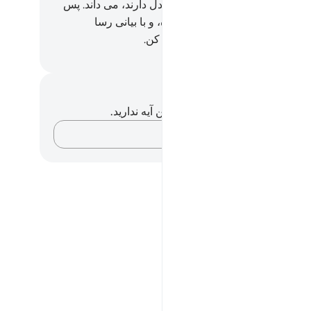
 کسانی هستند که الله آنچه را در دل دارند، می داند. پس
نان روی برگردان، و اندرزشان بده، و با بیانی رسا
یج)کردار شان را به آن‌ها گوش زد کن.
Hussein Taji Kal D
داشت‌ها و تأملات
هیچ یادداشت و تأملی در مورد این آیه ندارید.
افکارتان را ثبت کنید…