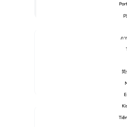
آنان
Por
از آ
ادامه مطلب
р
(نتا
ari
-
Ibn Kathir (Abridged)
ภา
یاد
شما 
Referring to Other than the Qur'an and
Non-Muslims
Allah chastises those who claim to beli
Messenger and to the earlier Prophets, 
简
and the Sunnah of His Messenger for
تفاسیر بیشتر
E
بازتاب‌ها
Ki
Yousef Junior
Tiế
۶ سال پیش
·
ارجاع دادن
آیه ۶۰:۴
This verse reminded me back of my