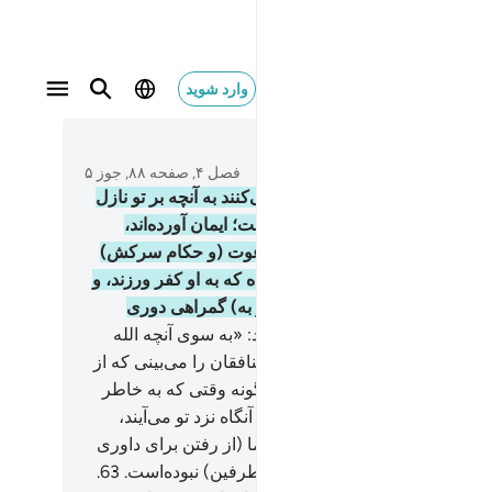
وارد شوید
 ان يتحاكموا الى الطاغوت وقد امروا ان يكفروا به ويري
متن بخوانید
فصل ۴, صفحه ۸۸, جوز ۵
آیا ندیده‌ای کسانی را که گمان می‌کنند به آنچه بر تو نازل
و به آنچه پیش از تو نازل شده‌است؛ ایمان آورده‌اند،
ی) می‌خواهند برای داوری نزد طاغوت (و حکام سرکش)
د با آن که به آن‌ها دستور داده شده که به او کفر ورزند، و
ان می‌خواهد گمراه شان کند، (و به) گمراهی دوری
کند).
61
.
و چون به آن‌ها گفته شود: «به سوی آنچه الله
 کرده، و به سوی پیامبر بیایید» منافقان را می‌بینی که از
سخت روی می‌گردانند.
62
.
پس چگونه وقتی که به خاطر
ل بدشان، مصیبتی به آنان برسد، آنگاه نزد تو می‌آیند،
د به الله یاد می‌کنند که منظور ما (از رفتن برای داوری
دیگران) جز نیکی و توافق (میان طرفین) نبوده‌است.
63
.