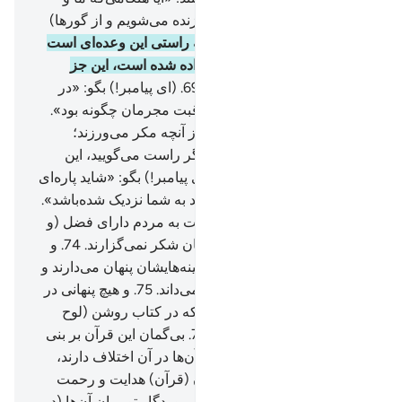
پدران مان خاک شدیم، آیا (باز زنده می‌شویم و از گور‌ها)
بیرون آورده می‌شویم؟!
68
.
به راستی این وعده‌ای است
که از پیش به ما و نیاکان‌مان داده شده است، این جز
افسانه‌های پیشینیان نیست».
69
.
(ای پیامبر!) بگو: «در
زمین سیر کنید، پس بنگرید عاقبت مجرمان چگونه بود».
70
.
و بر آن‌ها غمگین مباش و از آنچه مکر می‌ورزند؛
دل‌تنگ نشو.
71
.
و می‌گویند: «اگر راست می‌گویید، این
وعده کی خواهد بود؟!»
72
.
(ای پیامبر!) بگو: «شاید پاره‌ای
از آنچه را که به شتاب می‌طلبید به شما نزدیک شده‌باشد».
73
.
و بی‌گمان پروردگار تو نسبت به مردم دارای فضل (و
رحمت) است، و لیکن بیشترشان شکر نمی‌گزارند.
74
.
و
بی‌تردید پروردگار تو آنچه در سینه‌هایشان پنهان می‌دارند و
آنچه را آشکار می‌کنند؛ بخوبی می‌داند.
75
.
و هیچ پنهانی در
آسمان و زمین نیست؛ مگر آن‌که در کتاب روشن (لوح
محفوظ، نوشته شده) است.
76
.
بی‌گمان این قرآن بر بنی
اسرائیل بیشتر چیزهایی را که آن‌ها در آن اختلاف دارند،
بیان می‌کند.
77
.
و به راستی آن (قرآن) هدایت و رحمت
برای مؤمنان است.
78
.
مسلماً پروردگار تو میان آن‌ها (در