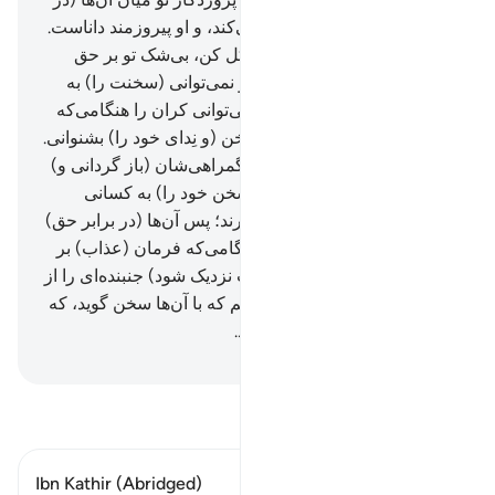
قیامت) به حکم خود داوری می‌کند، و او پیروزمند داناست.
79
.
پس (ای پیامبر!) بر الله توکل کن، بی‌شک تو بر حق
آشکار هستی.
80
.
و بی‌گمان تو نمی‌توانی (سخنت را) به
(گوش) مردگان بشنوانی، و نمی‌توانی کران را هنگامی‌که
پشت‌کنان روی می‌گردانند؛ سخن (و نِدای خود را) بشنوانی.
81
.
و تو نمی‌توانی کوران را از گمراهی‌شان (باز گردانی و)
هدایت کنی، تو تنها می‌توانی (سخن خود را) به کسانی
بشنوانی که به آیات ما ایمان دارند؛ پس آن‌ها (در برابر حق)
تسلیم شدگان هستند.
82
.
و هنگامی‌که فرمان (عذاب) بر
آن‌ها واقع شود (و حادثۀ قیامت نزدیک شود) جنبنده‌ای را از
زمین برای آن‌ها بیرون می‌آوریم که با آن‌ها سخن گوید، که
مردم به آیات ما یقین نمی‌آورند.
Hussein Taji Kal Dari
-
تفسیر بخوانید
Ibn Kathir (Abridged)