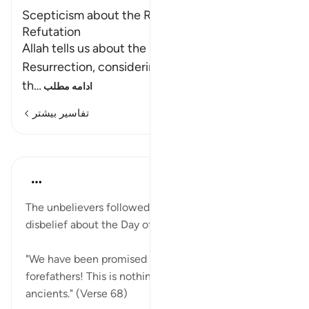
Scepticism about the Resurrection and Its
Refutation
Allah tells us about the idolators who deny the
Resurrection, considering it extremely unlikely
th
…
ادامه مطلب
تفاسیر بیشتر
درس‌ها
In the Shade of the Quran
۳۱ هفته پیش
·
ارجاع دادن
آیه ۶۸:۲۷
The unbelievers followed this absurdity about their
disbelief about the Day of Judgement with ridicule:
"We have been promised this before, we and our
forefathers! This is nothing but fables of the
ancients." (Verse 68)