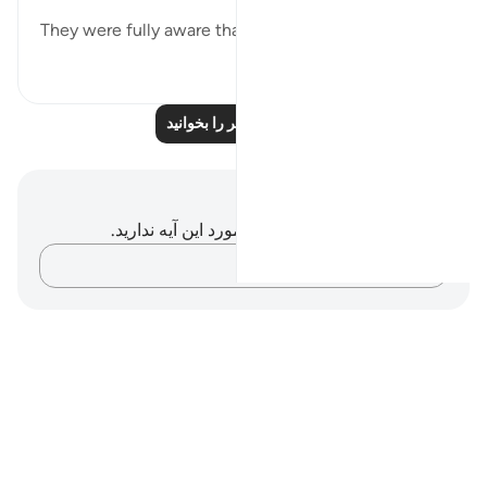
They were fully aware that earlier mes...
بیشتر ببین
۰
۰
درس‌های بیشتر را بخوانید
یادداشت‌ها و تأملات
شما هیچ یادداشت و تأملی در مورد این آیه ندارید.
افکارتان را ثبت کنید…