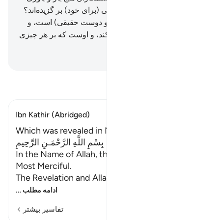
نیست.
9
.
آیا آن‌ها جز او دوستانی (برای خود) بر گزیده‌اند؟
در حالی‌که الله فقط کارساز (و دوست حقیقی) است، و
اوست که مردگان را زنده می‌کند، و اوست که بر هر چیزی
تواناست.
Hussein Taji Kal Dari
-
تفسیر بخوانید
Ibn Kathir (Abridged)
Which was revealed in Makkah
بِسْمِ اللَّهِ الرَّحْمَـنِ الرَّحِيمِ
In the Name of Allah, the Most Gracious, the
Most Merciful.
The Revelation and Allah'
…
ادامه مطلب
تفاسیر بیشتر