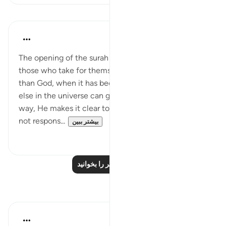
درس‌ها
In the Shade of the Quran
۳۱ هفته پیش
·
ارجاع دادن
آیه ۶:۴۲
The opening of the surah ends with a reference to
those who take for themselves protectors other
than God, when it has become clear that no one
else in the universe can give any protection. In this
way, He makes it clear to His messenger that he is
not respons...
بیشتر ببین
۰
۰
درس‌های بیشتر را بخوانید
بازتاب‌ها
J Yousef