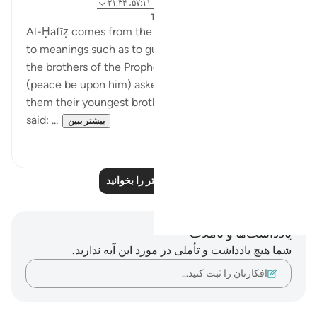
۸ سال پیش
·
ارجاع دادن
آیه ۶:۴۲، ۶۴:۱۲، ۵۷:۱۱، ۲۱:۳۴
ارسال شده در
The 99 Names of Allah
Al-Ḥafīẓ comes from the root Ḥ-f-ẓ which gives rise
to meanings such as to guard and to preserve. When
the brothers of the Prophet Yusuf `alayhi as-salam
(peace be upon him) asked their father to send with
them their youngest brother, Prophet Jacob (as)
said: ...
بیشتر ببین
۰
۴
بازتاب‌های بیشتر را بخوانید
یادداشت‌ها و تأملات
شما هیچ یادداشت و تأملی در مورد این آیه ندارید.
افکارتان را ثبت کنید…