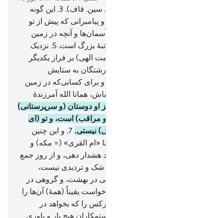
1
.
حم (حا. میم).
2
.
عسق (عین. سین. قاف).
3
.
این گونه
الله پیروزمند حکیم به سوی تو و پیامبرانی که پیش از تو
بودند، وحی می‌کند.
4
.
آنچه در آسمان‌ها و آنچه در زمین
است از آنِ اوست، و او بلند مرتبۀ بزرگ است.
5
.
نزدیک
است که آسمان‌ها (بخاطر عظمت الهی) بر فراز یکدیگر
شکافته (و متلاشی) شوند، و فرشتگان به ستایش
پروردگار‌شان تسبیح می‌گویند، و برای کسانی‌که در زمین
هستند آمرزش می‌طلبند، آگاه باش، همانا الله آمرزندۀ
مهربان است.
6
.
و کسانی‌که جز او دوستان (و سرپرستانی)
گرفته‌اند، الله بر آن‌ها نگهبان (و مراقب) است، و تو (ای
پیامبر) بر آن‌ها متعهد (و مسئول) نیستی.
7
.
و این چنین
قرآنی عربی به تو وحی کردیم تا «ام القری» (= مکه) و
کسانی را که پیرامون آن هستند هشدار دهی، و از روز جمع
شدن (= روز قیامت) که در آن شک و تردیدی نیست،
بترسانی، (که در آن روز) گروهی در بهشت، و گروهی در
آتش سوزانند!
8
.
و اگر الله می‌خواست یقیناً (همۀ) آن‌ها را
یک امت قرار می‌داد، و لیکن هرکس را که بخواهد در
رحمتش داخل می‌کند، و برای ستمکاران هیج یار و یاوری