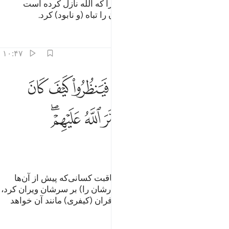
این بدان سبب است که آنان آنچه را که الله نازل کرده است
ناپسند داشتند، پس الله اعمال‌شان را تباه (و نابود) کرد.
تفاسیر
درس ها
بازتاب ها
۱۰:۴۷
ﲾ ﲿ
ﳀ
ﳁ
ﳂ
ﳃ
ﳄ
ﳅ
 افلم يسيروا في الارض فينظروا كيف كان عاقبة الذين من قبلهم دمر الل
 أَفَلَمْ يَسِيرُوا۟ فِى ٱلْأَرْضِ فَيَنظُرُوا۟ كَيْفَ كَانَ عَـٰقِبَةُ ٱلَّذِينَ مِن قَبْلِهِمْ ۚ دَمَّرَ ٱللَّ
ﳆ
ﳇ
ﳈ
ﳉﳊ
ﳋ
ﳌ
ﳍﳎ
ﳏ
ﳐ
ﳑ
آیا در زمین سیر نکردند تا بنگرند عاقبت کسانی‌که پیش از آن‌ها
بودند چگونه بود؟ الله (اموال و دیار‌شان را) بر سر‌شان ویران کرد،
(و آن‌ها را نابود ساخت)، و برای کافران (کیفری) مانند آن خواهد
بود.