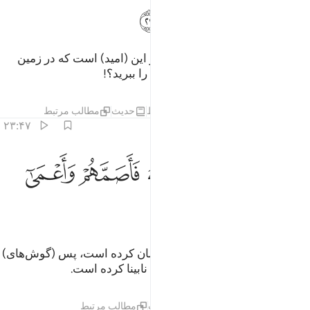
ﱵ
ﱶ
ﱷ
پس آیا اگر به حکومت رسیدید، جز این (امید) است که در زمین
فساد کنید، و پیوند خویشاوندان‌تان را ببرید؟!
تفاسیر
درس ها
بازتاب ها
قیراط
حدیث
مطالب مرتبط
۲۳:۴۷
ﱸ
ﱹ
ﱺ
ﱻ
ولايك الذين لعنهم الله فاصمهم واعمى ابصارهم ٢٣
ﱼ
ﱽ
ُو۟لَـٰٓئِكَ ٱلَّذِينَ لَعَنَهُمُ ٱللَّهُ فَأَصَمَّهُمْ وَأَعْمَىٰٓ أَبْصَـٰرَهُمْ ٢٣
ﱾ
ﱿ
اینان کسانی هستند که الله لعنت‌شان کرده است، پس (گوش‌های)
آنان را کر نموده و چشم‌هایشان را نابینا کرده است.
تفاسیر
درس ها
بازتاب ها
حدیث
مطالب مرتبط