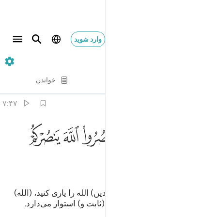
وارد شوید
۴۷. Muhammad
آیه به آیه
خواندن
ترجمه
: Hussein Taji Kal Dari
۷:۴۷
ﲤ
ﲥ
ﲦ
ﲧ
ﲨ
ﲩ
ا ايها الذين امنوا ان تنصروا الله ينصركم ويثبت اقدامكم ٧
ﲪ
َـٰٓأَيُّهَا ٱلَّذِينَ ءَامَنُوٓا۟ إِن تَنصُرُوا۟ ٱللَّهَ يَنصُرْكُمْ وَيُثَبِّتْ أَقْدَامَكُمْ ٧
ﲫ
ﲬ
ﲭ
ای کسانی‌که ایمان آورده‌اید! اگر (دین) الله را یاری کنید، (الله)
شما را یاری می‌کند و گام‌هایتان را (ثابت و) استوار می‌دارد.