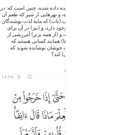
وصف بهشتی که به پرهیزگاران وعده داده شده، چنین است که: در
آن نهرهایی از آب (زلال) بد‌بو نشده، و نهر‌هایی از شیر که طعم آن
دگرگون نگشته، و نهرهایی از شراب (ناب) که مایۀ لذت نوشندگان
است، و نهرهایی از عسل مصفی وجود دارد، و (نیز) در آن برای
آن‌ها از هرگونه میوه‌ها (مهیا) است، و (از همه برتر) آمرزشی از
سوی پروردگارشان است. (آیا این‌ها) همانند کسانی هستند که
همیشه در آتش (جهنم) اند، و از آب جوشان نوشانده شوند که
روده‌هایشان را پاره پاره (و متلاشی) کند؟
تفاسیر
درس ها
بازتاب ها
قیراط
۱۶:۴۷
ﲦ
ﲧ
ﲨ
ﲩ
ﲪ
ﲫ
ﲬ
ﲭ
منهم من يستمع اليك حتى اذا خرجوا من عندك قالوا للذين اوتوا العلم ماذا
َمِنْهُم مَّن يَسْتَمِعُ إِلَيْكَ حَتَّىٰٓ إِذَا خَرَجُوا۟ مِنْ عِندِكَ قَالُوا۟ لِلَّذِينَ أُوتُوا۟ ٱلْ
ﲮ
ﲯ
ﲰ
ﲱ
ﲲ
ﲳ
ﲴ
ﲵﲶ
ﲷ
ﲸ
ﲹ
ﲺ
ﲻ
ﲼ
ﲽ