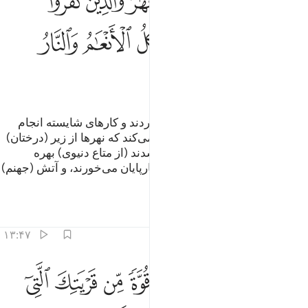
ﱈ
ﱉ
ﱊ
ﱋ
ﱌﱍ
ﱎ
ﱏ
ﱐ
ﱑ
ﱒ
ﱓ
ﱔ
ﱕ
ﱖ
ﱗ
ﱘ
بی‌گمان الله کسانی را که ایمان آوردند و کارهای شایسته انجام
دادند به باغ‌هایی (از بهشت) وارد می‌کند که نهرها از زیر (درختان)
آن جاری است، و کسانی‌که کافر شدند (از متاع دنیوی) بهره
می‌گیرند و می‌خورند همچنان‌که چارپایان می‌خورند، و آتش (جهنم)
جایگاه آنان است.
تفاسیر
درس ها
بازتاب ها
۱۳:۴۷
ﱙ
ﱚ
ﱛ
ﱜ
ﱝ
ﱞ
ﱟ
ﱠ
ﱡ
كاين من قرية هي اشد قوة من قريتك التي اخرجتك اهلكناهم فلا ناصر له
َكَأَيِّن مِّن قَرْيَةٍ هِىَ أَشَدُّ قُوَّةًۭ مِّن قَرْيَتِكَ ٱلَّتِىٓ أَخْرَجَتْكَ أَهْلَكْنَـٰهُمْ فَلَا نَا