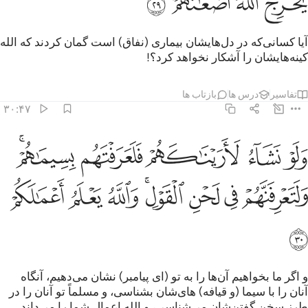
ﳅ
ﳆ
ﳇ
ﳈ
آیا کسانی‌که در دل‌هایشان بیماری (نفاق) است گمان کردند که الله
کینه‌هایشان را آشکار نخواهد کرد؟!
تفاسیر
درس ها
بازتاب ها
۳۰:۴۷
ﱁ
ﱂ
ﱃ
ﱄ
ﱅﱆ
لو نشاء لاريناكهم فلعرفتهم بسيماهم ولتعرفنهم في لحن القول والله يع
َلَوْ نَشَآءُ لَأَرَيْنَـٰكَهُمْ فَلَعَرَفْتَهُم بِسِيمَـٰهُمْ ۚ وَلَتَعْرِفَنَّهُمْ فِى لَحْنِ ٱلْقَوْلِ ۚ وَٱللَّه
ﱇ
ﱈ
ﱉ
ﱊﱋ
ﱌ
ﱍ
ﱎ
ﱏ
و اگر ما بخواهیم آن‌ها را به تو (ای پیامبر) نشان می‌دهیم، آنگاه
آنان را با سیما (و قیافه) های‌شان بشناسی، و مسلماً تو آنان را در
طرز سخن گفتن‌شان می‌شناسی، و الله اعمال شما را می‌داند.