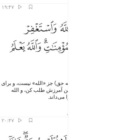
تفاسیر
درس ها
بازتاب ها
۱۹:۴۷
ﳙ
ﳚ
ﳛ
ﳜ
ﳝ
ﳞ
ﳟ
اعلم انه لا الاه الا الله واستغفر لذنبك وللمومنين والمومنات والله يعلم 
َٱعْلَمْ أَنَّهُۥ لَآ إِلَـٰهَ إِلَّا ٱللَّهُ وَٱسْتَغْفِرْ لِذَنۢبِكَ وَلِلْمُؤْمِنِينَ وَٱلْمُؤْمِنَـٰتِ ۗ وَٱللَّهُ 
ﳠ
ﳡ
ﳢﳣ
ﳤ
ﳥ
ﳦ
ﳧ
ﳨ
پس (ای پیامبر) بدان که معبودی (به حق) جز «الله» نیست، و برای
گناه خود و برای مردان و زنان مؤمن آمرزش طلب کن، و الله
محل حرکت شما و قرار گاه شما را می‌داند.
تفاسیر
درس ها
بازتاب ها
حدیث
۲۰:۴۷
يقول الذين امنوا لولا نزلت سورة فاذا انزلت سورة محكمة وذكر فيها 