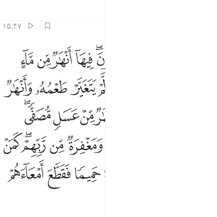
تفاسیر
درس ها
بازتاب ها
۱۵:۴۷
ﱶ
ﱷ
ﱸ
ﱹ
ﱺﱻ
ﱼ
ﱽ
ﱾ
ﱿ
ثل الجنة التي وعد المتقون فيها انهار من ماء غير اسن وانهار من لب
َّثَلُ ٱلْجَنَّةِ ٱلَّتِى وُعِدَ ٱلْمُتَّقُونَ ۖ فِيهَآ أَنْهَـٰرٌۭ مِّن مَّآءٍ غَيْرِ ءَاسِنٍۢ
ﲀ
ﲁ
ﲂ
ﲃ
ﲄ
ﲅ
ﲆ
ﲇ
ﲈ
ﲉ
ﲊ
ﲋ
ﲌ
ﲍ
ﲎ
ﲏ
ﲐﲑ
ﲒ
ﲓ
ﲔ
ﲕ
ﲖ
ﲗ
ﲘ
ﲙﲚ
ﲛ
ﲜ
ﲝ
ﲞ
ﲟ
ﲠ
ﲡ
ﲢ
ﲣ
ﲤ
ﲥ