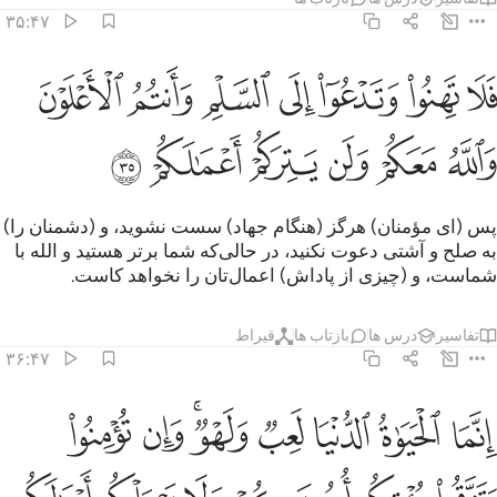
۳۵:۴۷
ﲋ
ﲌ
ﲍ
ﲎ
ﲏ
ﲐ
ﲑ
لا تهنوا وتدعوا الى السلم وانتم الاعلون والله معكم ولن يتركم اعمالكم ٥
َلَا تَهِنُوا۟ وَتَدْعُوٓا۟ إِلَى ٱلسَّلْمِ وَأَنتُمُ ٱلْأَعْلَوْنَ وَٱللَّهُ مَعَكُمْ وَلَن يَتِرَكُمْ أَع
ﲒ
ﲓ
ﲔ
ﲕ
ﲖ
ﲗ
پس (ای مؤمنان) هرگز (هنگام جهاد) سست نشوید، و (دشمنان را)
به صلح و آشتی دعوت نکنید، در حالی‌که شما برتر هستید و الله با
شماست، و (چیزی از پاداش) اعمال‌تان را نخواهد کاست.
تفاسیر
درس ها
بازتاب ها
قیراط
۳۶:۴۷
ﲘ
ﲙ
ﲚ
ﲛ
ﲜﲝ
ﲞ
ﲟ
نما الحياة الدنيا لعب ولهو وان تومنوا وتتقوا يوتكم اجوركم ولا يسالكم امو
ِنَّمَا ٱلْحَيَوٰةُ ٱلدُّنْيَا لَعِبٌۭ وَلَهْوٌۭ ۚ وَإِن تُؤْمِنُوا۟ وَتَتَّقُوا۟ يُؤْتِكُمْ أُجُورَكُمْ وَ