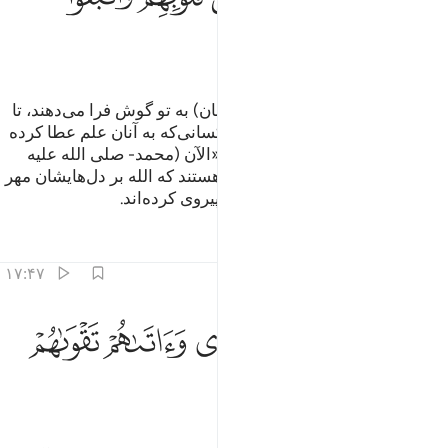
ﲾ
ﲿ
(ای پیامبر) گروهی از آن‌ها(= منافقان) به تو گوش فرا می‌دهند، تا
وقتی که از نزدت بیرون رفتند، به کسانی‌که به آنان علم عطا کرده
شده، (از روی استهزاء) می‌گویند: «الآن (محمد- صلی الله علیه
وسلم-) چه گفت؟!» آن‌ها کسانی هستند که الله بر دل‌هایشان مهر
نهاده، و از هواهای (نفسانی) خود پیروی کرده‌اند.
تفاسیر
درس ها
بازتاب ها
۱۷:۴۷
ﳀ
ﳁ
ﳂ
الذين اهتدوا زادهم هدى واتاهم تقواهم ١٧
ﳃ
ﳄ
ﳅ
َٱلَّذِينَ ٱهْتَدَوْا۟ زَادَهُمْ هُدًۭى وَءَاتَىٰهُمْ تَقْوَىٰهُمْ ١٧
ﳆ