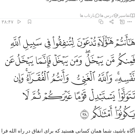
تفاسیر
درس ها
بازتاب ها
۳۸:۴۷
ﲮ
ﲯ
ﲰ
ﲱ
ﲲ
ﲳ
ﲴ
ا انتم هاولاء تدعون لتنفقوا في سبيل الله فمنكم من يبخل ومن يبخل فانم
َـٰٓأَنتُمْ هَـٰٓؤُلَآءِ تُدْعَوْنَ لِتُنفِقُوا۟ فِى سَبِيلِ ٱللَّهِ فَمِنكُم مَّن يَبْخَلُ ۖ وَمَن يَبْخَل
ﲵ
ﲶ
ﲷﲸ
ﲹ
ﲺ
ﲻ
ﲼ
ﲽ
ﲾﲿ
ﳀ
ﳁ
ﳂ
ﳃﳄ
ﳅ
ﳆ
ﳇ
ﳈ
ﳉ
ﳊ
ﳋ
ﳌ
ﳍ
ﳎ
آگاه باشید، شما همان کسانی هستید که برای انفاق در راه الله فرا