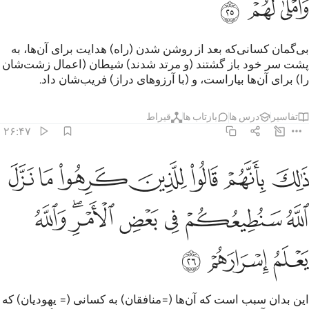
ﲖ
ﲗ
ﲘ
بی‌گمان کسانی‌که بعد از روشن شدن (راه) هدایت برای آن‌ها، به
پشت سر خود باز گشتند (و مرتد شدند) شیطان (اعمال زشت‌شان
را) برای آن‌ها بیاراست، و (با آرزوهای دراز) فریب‌شان داد.
تفاسیر
درس ها
بازتاب ها
قیراط
۲۶:۴۷
ﲙ
ﲚ
ﲛ
ﲜ
ﲝ
ﲞ
ﲟ
الك بانهم قالوا للذين كرهوا ما نزل الله سنطيعكم في بعض الامر والله ي
َٰلِكَ بِأَنَّهُمْ قَالُوا۟ لِلَّذِينَ كَرِهُوا۟ مَا نَزَّلَ ٱللَّهُ سَنُطِيعُكُمْ فِى بَعْضِ ٱلْأَمْرِ ۖ وَٱللّ
ﲠ
ﲡ
ﲢ
ﲣ
ﲤﲥ
ﲦ
ﲧ
ﲨ
ﲩ
این بدان سبب است که آن‌ها (=منافقان) به کسانی (= یهودیان) که