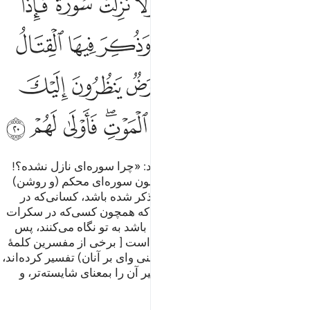
ﱁ
ﱂ
ﱃ
ﱄ
ﱅ
ﱆﱇ
ﱈ
َيَقُولُ ٱلَّذِينَ ءَامَنُوا۟ لَوْلَا نُزِّلَتْ سُورَةٌۭ ۖ فَإِذَآ أُنزِلَتْ سُورَةٌۭ مُّحْكَمَةٌۭ وَذُكِرَ فِي
ﱉ
ﱊ
ﱋ
ﱌ
ﱍ
ﱎ
ﱏ
ﱐ
ﱑ
ﱒ
ﱓ
ﱔ
ﱕ
ﱖ
ﱗ
ﱘ
ﱙ
ﱚﱛ
ﱜ
ﱝ
ﱞ
وکسانی‌که ایمان آورده‌اند می‌گویند: «چرا سوره‌ای نازل نشده؟!
(که فرمان جهاد را بدهد؟)». پس چون سوره‌ای محکم (و روشن)
نازل شود و در آن (سخن از) جنگ ذکر شده باشد، کسانی‌که در
دل‌های شان بیماری است می‌بینی که همچون کسی‌که در سکرات
مرگ (قرار گرفته و) بی‌هوش شده باشد به تو نگاه می‌کنند، پس
[همین حالت] برای آنان شایسته‌تر است [ برخی از مفسرین کلمۀ
«أَوْلَىٰ» را بمعنای: تهدید و وعید (یعنی وای بر آنان) تفسیر کرده‌اند،
اما برخی دیگر همچون امام ابن کثیر آن را بمعنای شایسته‌تر، و
سزاوار‌‌تر تفسیر نموده است.].