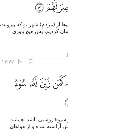
ﱢ
ﱣ
ﱤ
ﱥ
ﱦ
ﱧ
و چه بسیار شهرهایی که (مردم) آن‌ها از (مردمِ) شهر تو که بیرونت
کرده‌اند، توانمند‌تر بودند، ما هلاک‌شان کردیم، پس هیچ یاوری
نداشتند.
تفاسیر
درس ها
بازتاب ها
قیراط
۱۴:۴۷
ﱨ
ﱩ
ﱪ
ﱫ
ﱬ
ﱭ
ﱮ
ﱯ
ﱰ
ﱱ
فمن كان على بينة من ربه كمن زين له سوء عمله واتبعوا اهواءهم ١٤
َفَمَن كَانَ عَلَىٰ بَيِّنَةٍۢ مِّن رَّبِّهِۦ كَمَن زُيِّنَ لَهُۥ سُوٓءُ عَمَلِهِۦ وَٱتَّبَعُوٓا۟ أَهْو
ﱲ
ﱳ
ﱴ
ﱵ
آیا کسی‌که از سوی پروردگارش بر شیوۀ روشنی باشد، همانند
کسی است که کردار بد او در نظرش آراسته شده و از هوا‌های
(نفسانی) خود پیروی می‌کنند؟!