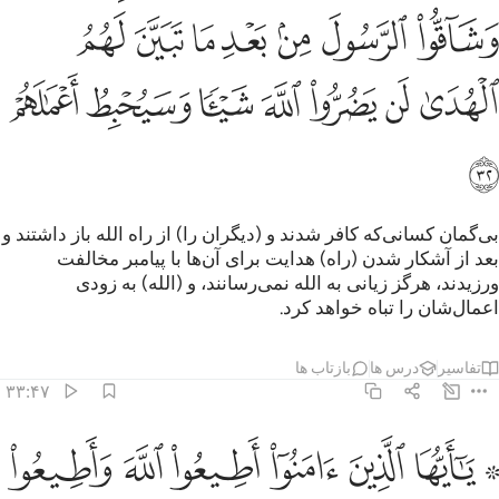
ﱠ
ﱡ
ﱢ
ﱣ
ﱤ
ﱥ
ﱦ
ﱧ
ﱨ
ﱩ
ﱪ
ﱫ
ﱬ
ﱭ
ﱮ
بی‌گمان کسانی‌که کافر شدند و (دیگران را) از راه الله باز داشتند و
بعد از آشکار شدن (راه) هدایت برای آن‌ها با پیامبر مخالفت
ورزیدند، هرگز زیانی به الله نمی‌رسانند، و (الله) به زودی
اعمال‌شان را تباه خواهد کرد.
تفاسیر
درس ها
بازتاب ها
۳۳:۴۷
ﱯ ﱰ
ﱱ
ﱲ
ﱳ
ﱴ
 يا ايها الذين امنوا اطيعوا الله واطيعوا الرسول ولا تبطلوا اعمالكم ٣٣
ﱵ
 يَـٰٓأَيُّهَا ٱلَّذِينَ ءَامَنُوٓا۟ أَطِيعُوا۟ ٱللَّهَ وَأَطِيعُوا۟ ٱلرَّسُولَ وَلَا تُبْطِلُوٓا۟ أَع