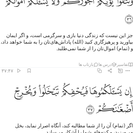
ﲠ
ﲡ
ﲢ
ﲣ
ﲤ
ﲥ
ﲦ
جز این نیست که زندگی دنیا بازی و سرگرمی است، و اگر ایمان
بیاورید و پرهیزگاری کنید (الله) پاداش‌های‌تان را به شما خواهد داد،
و (تمام) اموال‌تان را از شما نمی‌طلبد.
تفاسیر
درس ها
بازتاب ها
۳۷:۴۷
ﲧ
ﲨ
ﲩ
ن يسالكموها فيحفكم تبخلوا ويخرج اضغانكم ٣٧
ﲪ
ﲫ
ِن يَسْـَٔلْكُمُوهَا فَيُحْفِكُمْ تَبْخَلُوا۟ وَيُخْرِجْ أَضْغَـٰنَكُمْ ٣٧
ﲬ
ﲭ
اگر (تمام) آن را از شما مطالبه کند، آنگاه اصرار نماید، بخل
می‌ورزید، و کینه‌های شما را آشکار می‌سازد.