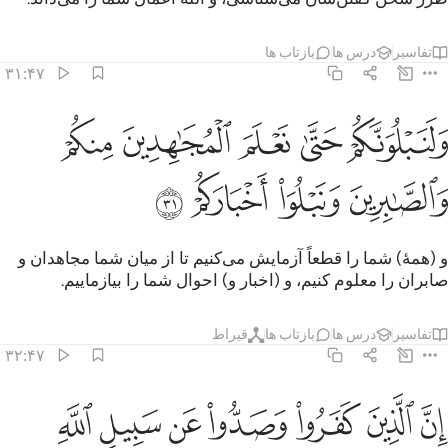
تفاسیر
درس ها
بازتاب ها
۳۱:۴۷
ﱐ
ﱑ
ﱒ
ﱓ
ﱔ
لنبلونكم حتى نعلم المجاهدين منكم والصابرين ونبلو اخباركم ٣١
َلَنَبْلُوَنَّكُمْ حَتَّىٰ نَعْلَمَ ٱلْمُجَـٰهِدِينَ مِنكُمْ وَٱلصَّـٰبِرِينَ وَنَبْلُوَا۟ أَخْبَارَكُمْ ٣١
ﱕ
ﱖ
ﱗ
ﱘ
و (همۀ) شما را قطعاً آزمایش می‌کنیم تا از میان شما مجاهدان و
صابران را معلوم کنیم، و (اخبار و) احوال شما را بیازماییم.
تفاسیر
درس ها
بازتاب ها
قیراط
۳۲:۴۷
ﱙ
ﱚ
ﱛ
ﱜ
ﱝ
ﱞ
ﱟ
ن الذين كفروا وصدوا عن سبيل الله وشاقوا الرسول من بعد ما تبين لهم
ِنَّ ٱلَّذِينَ كَفَرُوا۟ وَصَدُّوا۟ عَن سَبِيلِ ٱللَّهِ وَشَآقُّوا۟ ٱلرَّسُولَ مِنۢ بَعْدِ مَا تَبَيَّنَ لَهُمُ 