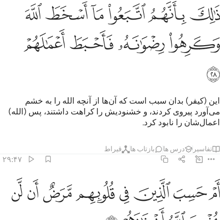
ﲲ
ﲳ
ﲴ
ﲵ
ﲶ
الك بانهم اتبعوا ما اسخط الله وكرهوا رضوانه فاحبط اعمالهم ٢٨
ﲷ
َٰلِكَ بِأَنَّهُمُ ٱتَّبَعُوا۟ مَآ أَسْخَطَ ٱللَّهَ وَكَرِهُوا۟ رِضْوَٰنَهُۥ فَأَحْبَطَ أَعْمَـٰلَهُمْ ٢٨
ﲸ
ﲹ
ﲺ
ﲻ
ﲼ
این (کیفر) بدان سبب است که آن‌ها از آنچه الله را به خشم
می‌آورد پیروی کردند، و خشنودیش را کراهت داشتند، پس (الله)
اعمال‌شان را نابود کرد.
تفاسیر
درس ها
بازتاب ها
قیراط
۲۹:۴۷
ﲽ
ﲾ
ﲿ
ﳀ
ﳁ
ﳂ
م حسب الذين في قلوبهم مرض ان لن يخرج الله اضغانهم ٢٩
ﳃ
ﳄ
َمْ حَسِبَ ٱلَّذِينَ فِى قُلُوبِهِم مَّرَضٌ أَن لَّن يُخْرِجَ ٱللَّهُ أَضْغَـٰنَهُمْ ٢٩