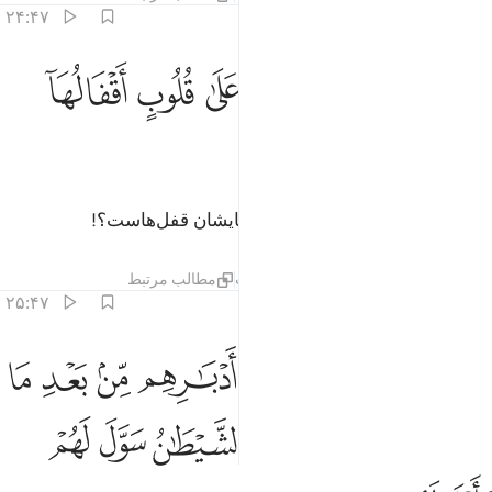
۲۴:۴۷
ﲀ
ﲁ
ﲂ
ﲃ
فلا يتدبرون القران ام على قلوب اقفالها ٢٤
ﲄ
ﲅ
ﲆ
َفَلَا يَتَدَبَّرُونَ ٱلْقُرْءَانَ أَمْ عَلَىٰ قُلُوبٍ أَقْفَالُهَآ ٢٤
ﲇ
آیا در قرآن تدبّر نمی‌کنند یا بر دل‌هایشان قفل‌هاست؟!
تفاسیر
درس ها
بازتاب ها
حدیث
مطالب مرتبط
۲۵:۴۷
ﲈ
ﲉ
ﲊ
ﲋ
ﲌ
ﲍ
ﲎ
ﲏ
ن الذين ارتدوا على ادبارهم من بعد ما تبين لهم الهدى الشيطان سول لهم
ِنَّ ٱلَّذِينَ ٱرْتَدُّوا۟ عَلَىٰٓ أَدْبَـٰرِهِم مِّنۢ بَعْدِ مَا تَبَيَّنَ لَهُمُ ٱلْهُدَى ۙ ٱلشَّيْطَـٰنُ سَوَّ
ﲐ
ﲑ
ﲒ
ﲓ
ﲔ
ﲕ