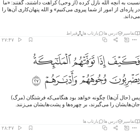
نسبت به آنچه الله نازل کرده (از وحی) کراهت داشتند، گفتند: «ما
در پاره‌ای از امور از شما پیروی می‌کنیم» و الله پنهان‌کاری آن‌ها را
می‌داند.
تفاسیر
درس ها
بازتاب ها
قیراط
۲۷:۴۷
ﲪ
ﲫ
ﲬ
كيف اذا توفتهم الملايكة يضربون وجوههم وادبارهم ٢٧
ﲭ
َكَيْفَ إِذَا تَوَفَّتْهُمُ ٱلْمَلَـٰٓئِكَةُ يَضْرِبُونَ وُجُوهَهُمْ وَأَدْبَـٰرَهُمْ ٢٧
ﲮ
ﲯ
ﲰ
ﲱ
پس (حال آن‌ها) چگونه خواهد بود هنگامی‌که فرشتگان (مرگ)
جان‌هایشان را می‌گیرند، بر چهره‌ها و پشت‌هایشان می‌زنند.
تفاسیر
درس ها
بازتاب ها
۲۸:۴۷