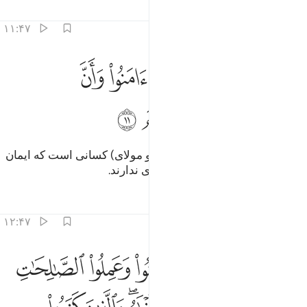
تفاسیر
درس ها
بازتاب ها
۱۱:۴۷
ﳒ
ﳓ
ﳔ
ﳕ
ﳖ
ﳗ
ﳘ
الك بان الله مولى الذين امنوا وان الكافرين لا مولى لهم ١١
َٰلِكَ بِأَنَّ ٱللَّهَ مَوْلَى ٱلَّذِينَ ءَامَنُوا۟ وَأَنَّ ٱلْكَـٰفِرِينَ لَا مَوْلَىٰ لَهُمْ ١١
ﳙ
ﳚ
ﳛ
ﳜ
ﳝ
این بدان سبب است که الله یاور (و مولای) کسانی است که ایمان
آوردند، و آنکه کافران (مولا و) یاوری ندارند.
تفاسیر
درس ها
بازتاب ها
۱۲:۴۷
ﱁ
ﱂ
ﱃ
ﱄ
ﱅ
ﱆ
ﱇ
ن الله يدخل الذين امنوا وعملوا الصالحات جنات تجري من تحتها الانهار وا
ِنَّ ٱللَّهَ يُدْخِلُ ٱلَّذِينَ ءَامَنُوا۟ وَعَمِلُوا۟ ٱلصَّـٰلِحَـٰتِ جَنَّـٰتٍۢ تَجْرِى مِن تَحْتِهَا