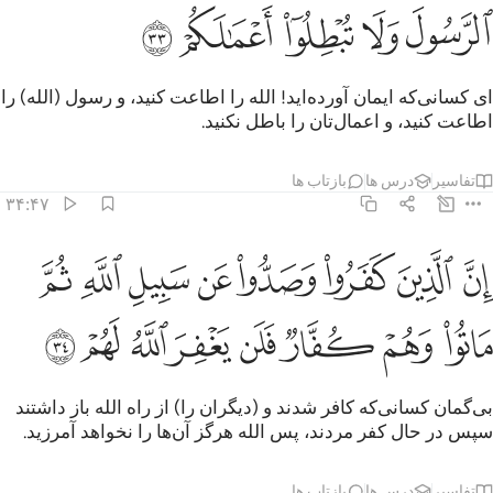
ﱶ
ﱷ
ﱸ
ﱹ
ﱺ
ای کسانی‌که ایمان آورده‌اید! الله را اطاعت کنید، و رسول (الله) را
اطاعت کنید، و اعمال‌تان را باطل نکنید.
تفاسیر
درس ها
بازتاب ها
۳۴:۴۷
ﱻ
ﱼ
ﱽ
ﱾ
ﱿ
ﲀ
ﲁ
ﲂ
ن الذين كفروا وصدوا عن سبيل الله ثم ماتوا وهم كفار فلن يغفر الله لهم
ِنَّ ٱلَّذِينَ كَفَرُوا۟ وَصَدُّوا۟ عَن سَبِيلِ ٱللَّهِ ثُمَّ مَاتُوا۟ وَهُمْ كُفَّارٌۭ فَلَن يَغ
ﲃ
ﲄ
ﲅ
ﲆ
ﲇ
ﲈ
ﲉ
ﲊ
بی‌گمان کسانی‌که کافر شدند و (دیگران را) از راه الله باز داشتند
سپس در حال کفر مردند، پس الله هرگز آن‌ها را نخواهد آمرزید.
تفاسیر
درس ها
بازتاب ها