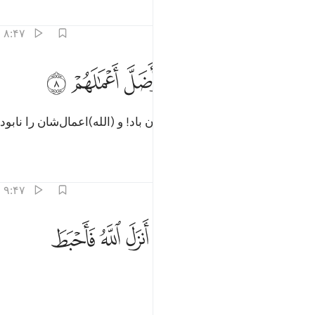
تفاسیر
درس ها
بازتاب ها
۸:۴۷
ﲮ
ﲯ
ﲰ
ﲱ
الذين كفروا فتعسا لهم واضل اعمالهم ٨
ﲲ
ﲳ
ﲴ
َٱلَّذِينَ كَفَرُوا۟ فَتَعْسًۭا لَّهُمْ وَأَضَلَّ أَعْمَـٰلَهُمْ ٨
و کسانی‌که کافر شدند، مرگ بر آنان باد! و (الله)اعمال‌شان را نابود
کرد.
تفاسیر
درس ها
بازتاب ها
۹:۴۷
ﲵ
ﲶ
ﲷ
ﲸ
ﲹ
الك بانهم كرهوا ما انزل الله فاحبط اعمالهم ٩
ﲺ
ﲻ
َٰلِكَ بِأَنَّهُمْ كَرِهُوا۟ مَآ أَنزَلَ ٱللَّهُ فَأَحْبَطَ أَعْمَـٰلَهُمْ ٩
ﲼ
ﲽ