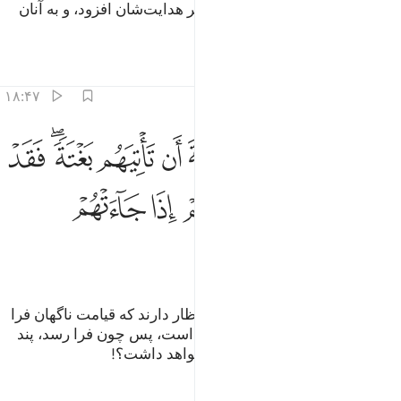
و کسانی‌که هدایت یافته‌اند (الله) بر هدایت‌شان افزود، و به آنان
پرهیزگاری عطا فرمود.
تفاسیر
درس ها
بازتاب ها
۱۸:۴۷
ﳇ
ﳈ
ﳉ
ﳊ
ﳋ
ﳌ
ﳍﳎ
ﳏ
هل ينظرون الا الساعة ان تاتيهم بغتة فقد جاء اشراطها فانى لهم اذا جاء
َهَلْ يَنظُرُونَ إِلَّا ٱلسَّاعَةَ أَن تَأْتِيَهُم بَغْتَةًۭ ۖ فَقَدْ جَآءَ أَشْرَاطُهَا ۚ فَأَنَّىٰ لَهُمْ إِذَا جَآ
ﳐ
ﳑﳒ
ﳓ
ﳔ
ﳕ
ﳖ
ﳗ
ﳘ
پس آیا آن‌ها (= کافران) جز این انتظار دارند که قیامت ناگهان فرا
رسد؟ به راستی نشانه‌هایش آمده است، پس چون فرا رسد، پند
گرفتن (و ایمان) شان چه سودی خواهد داشت؟!