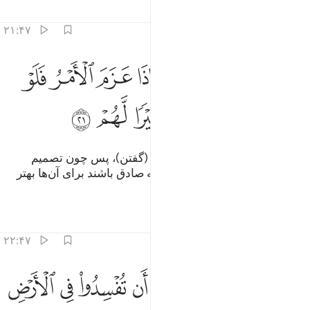
تفاسیر
درس ها
بازتاب ها
۲۱:۴۷
ﱟ
ﱠ
ﱡﱢ
ﱣ
ﱤ
ﱥ
ﱦ
اعة وقول معروف فاذا عزم الامر فلو صدقوا الله لكان خيرا لهم ٢١
َاعَةٌۭ وَقَوْلٌۭ مَّعْرُوفٌۭ ۚ فَإِذَا عَزَمَ ٱلْأَمْرُ فَلَوْ صَدَقُوا۟ ٱللَّهَ لَكَانَ خ
ﱧ
ﱨ
ﱩ
ﱪ
ﱫ
ﱬ
فرمانبرداری (نمودن) و سخن نیکو (گفتن)، پس چون تصمیم
قطعی (جهاد) گرفته شد، اگر با الله صادق باشند برای آن‌ها بهتر
است.
تفاسیر
درس ها
بازتاب ها
۲۲:۴۷
ﱭ
ﱮ
ﱯ
ﱰ
ﱱ
ﱲ
ﱳ
هل عسيتم ان توليتم ان تفسدوا في الارض وتقطعوا ارحامكم ٢٢
ﱴ
َهَلْ عَسَيْتُمْ إِن تَوَلَّيْتُمْ أَن تُفْسِدُوا۟ فِى ٱلْأَرْضِ وَتُقَطِّعُوٓا۟ أَرْحَامَكُمْ ٢٢