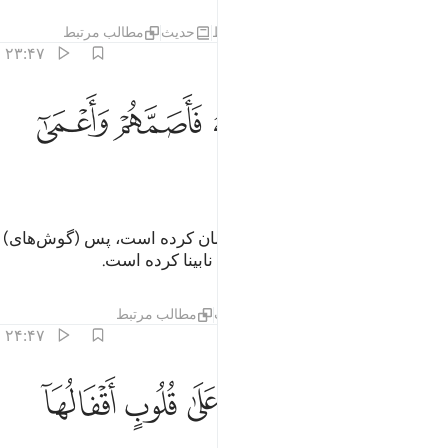
تفاسیر
درس ها
بازتاب ها
قیراط
حدیث
مطالب مرتبط
۲۳:۴۷
ﱸ
ﱹ
ﱺ
ﱻ
ولايك الذين لعنهم الله فاصمهم واعمى ابصارهم ٢٣
ﱼ
ﱽ
ُو۟لَـٰٓئِكَ ٱلَّذِينَ لَعَنَهُمُ ٱللَّهُ فَأَصَمَّهُمْ وَأَعْمَىٰٓ أَبْصَـٰرَهُمْ ٢٣
ﱾ
ﱿ
اینان کسانی هستند که الله لعنت‌شان کرده است، پس (گوش‌های)
آنان را کر نموده و چشم‌هایشان را نابینا کرده است.
تفاسیر
درس ها
بازتاب ها
حدیث
مطالب مرتبط
۲۴:۴۷
ﲀ
ﲁ
ﲂ
ﲃ
فلا يتدبرون القران ام على قلوب اقفالها ٢٤
ﲄ
ﲅ
ﲆ
َفَلَا يَتَدَبَّرُونَ ٱلْقُرْءَانَ أَمْ عَلَىٰ قُلُوبٍ أَقْفَالُهَآ ٢٤