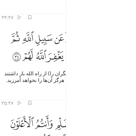
تفاسیر
درس ها
بازتاب ها
۳۴:۴۷
ﱻ
ﱼ
ﱽ
ﱾ
ﱿ
ﲀ
ﲁ
ﲂ
ن الذين كفروا وصدوا عن سبيل الله ثم ماتوا وهم كفار فلن يغفر الله لهم
ِنَّ ٱلَّذِينَ كَفَرُوا۟ وَصَدُّوا۟ عَن سَبِيلِ ٱللَّهِ ثُمَّ مَاتُوا۟ وَهُمْ كُفَّارٌۭ فَلَن يَغ
ﲃ
ﲄ
ﲅ
ﲆ
ﲇ
ﲈ
ﲉ
ﲊ
بی‌گمان کسانی‌که کافر شدند و (دیگران را) از راه الله باز داشتند
سپس در حال کفر مردند، پس الله هرگز آن‌ها را نخواهد آمرزید.
تفاسیر
درس ها
بازتاب ها
۳۵:۴۷
ﲋ
ﲌ
ﲍ
ﲎ
ﲏ
ﲐ
ﲑ
لا تهنوا وتدعوا الى السلم وانتم الاعلون والله معكم ولن يتركم اعمالكم ٥
َلَا تَهِنُوا۟ وَتَدْعُوٓا۟ إِلَى ٱلسَّلْمِ وَأَنتُمُ ٱلْأَعْلَوْنَ وَٱللَّهُ مَعَكُمْ وَلَن يَتِرَكُمْ أَع