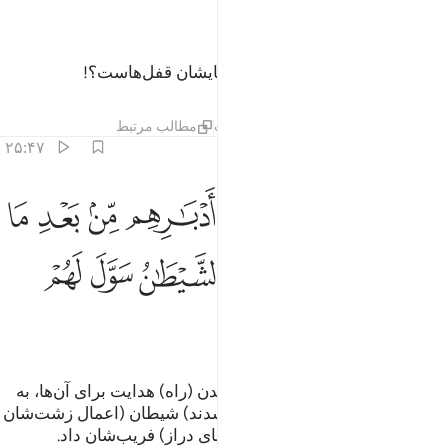
ﲇ
آیا در قرآن تدبّر نمی‌کنند یا بر دل‌هایشان قفل‌هاست؟!
تفاسیر
درس ها
بازتاب ها
حدیث
مطالب مرتبط
۲۵:۴۷
ﲈ
ﲉ
ﲊ
ﲋ
ﲌ
ﲍ
ﲎ
ﲏ
ن الذين ارتدوا على ادبارهم من بعد ما تبين لهم الهدى الشيطان سول لهم
ِنَّ ٱلَّذِينَ ٱرْتَدُّوا۟ عَلَىٰٓ أَدْبَـٰرِهِم مِّنۢ بَعْدِ مَا تَبَيَّنَ لَهُمُ ٱلْهُدَى ۙ ٱلشَّيْطَـٰنُ سَوَّ
ﲐ
ﲑ
ﲒ
ﲓ
ﲔ
ﲕ
ﲖ
ﲗ
ﲘ
بی‌گمان کسانی‌که بعد از روشن شدن (راه) هدایت برای آن‌ها، به
پشت سر خود باز گشتند (و مرتد شدند) شیطان (اعمال زشت‌شان
را) برای آن‌ها بیاراست، و (با آرزوهای دراز) فریب‌شان داد.