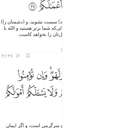
ﲒ
ﲓ
ﲔ
ﲕ
ﲖ
ﲗ
پس (ای مؤمنان) هرگز (هنگام جهاد) سست نشوید، و (دشمنان را)
به صلح و آشتی دعوت نکنید، در حالی‌که شما برتر هستید و الله با
شماست، و (چیزی از پاداش) اعمال‌تان را نخواهد کاست.
تفاسیر
درس ها
بازتاب ها
قیراط
۳۶:۴۷
ﲘ
ﲙ
ﲚ
ﲛ
ﲜﲝ
ﲞ
ﲟ
نما الحياة الدنيا لعب ولهو وان تومنوا وتتقوا يوتكم اجوركم ولا يسالكم امو
ِنَّمَا ٱلْحَيَوٰةُ ٱلدُّنْيَا لَعِبٌۭ وَلَهْوٌۭ ۚ وَإِن تُؤْمِنُوا۟ وَتَتَّقُوا۟ يُؤْتِكُمْ أُجُورَكُمْ وَ
ﲠ
ﲡ
ﲢ
ﲣ
ﲤ
ﲥ
ﲦ
جز این نیست که زندگی دنیا بازی و سرگرمی است، و اگر ایمان