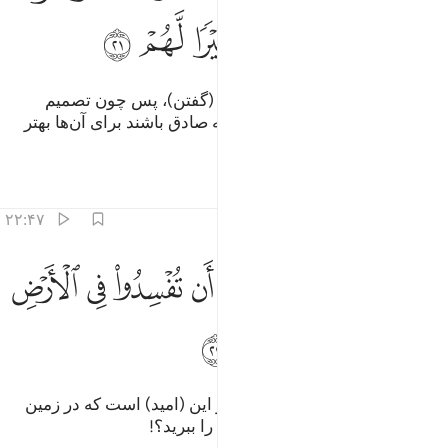
ﱧ
ﱨ
ﱩ
ﱪ
ﱫ
ﱬ
فرمانبرداری (نمودن) و سخن نیکو (گفتن)، پس چون تصمیم
قطعی (جهاد) گرفته شد، اگر با الله صادق باشند برای آن‌ها بهتر
است.
تفاسیر
درس ها
بازتاب ها
۲۲:۴۷
ﱭ
ﱮ
ﱯ
ﱰ
ﱱ
ﱲ
ﱳ
هل عسيتم ان توليتم ان تفسدوا في الارض وتقطعوا ارحامكم ٢٢
ﱴ
َهَلْ عَسَيْتُمْ إِن تَوَلَّيْتُمْ أَن تُفْسِدُوا۟ فِى ٱلْأَرْضِ وَتُقَطِّعُوٓا۟ أَرْحَامَكُمْ ٢٢
ﱵ
ﱶ
ﱷ
پس آیا اگر به حکومت رسیدید، جز این (امید) است که در زمین
فساد کنید، و پیوند خویشاوندان‌تان را ببرید؟!