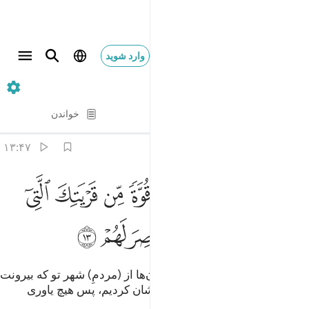
وارد شوید
۴۷. Muhammad
آیه به آیه
خواندن
ترجمه
: Hussein Taji Kal Dari
۱۳:۴۷
ﱙ
ﱚ
ﱛ
ﱜ
ﱝ
ﱞ
ﱟ
ﱠ
ﱡ
كاين من قرية هي اشد قوة من قريتك التي اخرجتك اهلكناهم فلا ناصر له
َكَأَيِّن مِّن قَرْيَةٍ هِىَ أَشَدُّ قُوَّةًۭ مِّن قَرْيَتِكَ ٱلَّتِىٓ أَخْرَجَتْكَ أَهْلَكْنَـٰهُمْ فَلَا نَا
ﱢ
ﱣ
ﱤ
ﱥ
ﱦ
ﱧ
و چه بسیار شهرهایی که (مردم) آن‌ها از (مردمِ) شهر تو که بیرونت
کرده‌اند، توانمند‌تر بودند، ما هلاک‌شان کردیم، پس هیچ یاوری
نداشتند.