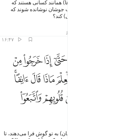
سوی پروردگارشان است. (آیا این‌ها) همانند کسانی هستند که
همیشه در آتش (جهنم) اند، و از آب جوشان نوشانده شوند که
روده‌هایشان را پاره پاره (و متلاشی) کند؟
تفاسیر
درس ها
بازتاب ها
قیراط
۱۶:۴۷
ﲦ
ﲧ
ﲨ
ﲩ
ﲪ
ﲫ
ﲬ
ﲭ
منهم من يستمع اليك حتى اذا خرجوا من عندك قالوا للذين اوتوا العلم ماذا
َمِنْهُم مَّن يَسْتَمِعُ إِلَيْكَ حَتَّىٰٓ إِذَا خَرَجُوا۟ مِنْ عِندِكَ قَالُوا۟ لِلَّذِينَ أُوتُوا۟ ٱلْ
ﲮ
ﲯ
ﲰ
ﲱ
ﲲ
ﲳ
ﲴ
ﲵﲶ
ﲷ
ﲸ
ﲹ
ﲺ
ﲻ
ﲼ
ﲽ
ﲾ
ﲿ
(ای پیامبر) گروهی از آن‌ها(= منافقان) به تو گوش فرا می‌دهند، تا