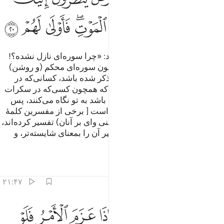
ﱖ
ﱗ
ﱘ
ﱙ
ﱚﱛ
ﱜ
ﱝ
ﱞ
وکسانی‌که ایمان آورده‌اند می‌گویند: «چرا سوره‌ای نازل نشده؟!
(که فرمان جهاد را بدهد؟)». پس چون سوره‌ای محکم (و روشن)
نازل شود و در آن (سخن از) جنگ ذکر شده باشد، کسانی‌که در
دل‌های شان بیماری است می‌بینی که همچون کسی‌که در سکرات
مرگ (قرار گرفته و) بی‌هوش شده باشد به تو نگاه می‌کنند، پس
[همین حالت] برای آنان شایسته‌تر است [ برخی از مفسرین کلمۀ
«أَوْلَىٰ» را بمعنای: تهدید و وعید (یعنی وای بر آنان) تفسیر کرده‌اند،
اما برخی دیگر همچون امام ابن کثیر آن را بمعنای شایسته‌تر، و
سزاوار‌‌تر تفسیر نموده است.].
تفاسیر
درس ها
بازتاب ها
۲۱:۴۷
ﱟ
ﱠ
ﱡﱢ
ﱣ
ﱤ
ﱥ
ﱦ
اعة وقول معروف فاذا عزم الامر فلو صدقوا الله لكان خيرا لهم ٢١
َاعَةٌۭ وَقَوْلٌۭ مَّعْرُوفٌۭ ۚ فَإِذَا عَزَمَ ٱلْأَمْرُ فَلَوْ صَدَقُوا۟ ٱللَّهَ لَكَانَ خ