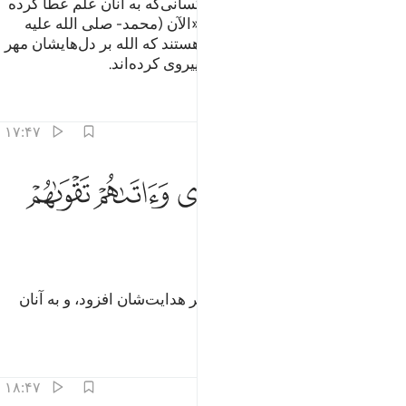
وقتی که از نزدت بیرون رفتند، به کسانی‌که به آنان علم عطا کرده
شده، (از روی استهزاء) می‌گویند: «الآن (محمد- صلی الله علیه
وسلم-) چه گفت؟!» آن‌ها کسانی هستند که الله بر دل‌هایشان مهر
نهاده، و از هواهای (نفسانی) خود پیروی کرده‌اند.
تفاسیر
درس ها
بازتاب ها
۱۷:۴۷
ﳀ
ﳁ
ﳂ
الذين اهتدوا زادهم هدى واتاهم تقواهم ١٧
ﳃ
ﳄ
ﳅ
َٱلَّذِينَ ٱهْتَدَوْا۟ زَادَهُمْ هُدًۭى وَءَاتَىٰهُمْ تَقْوَىٰهُمْ ١٧
ﳆ
و کسانی‌که هدایت یافته‌اند (الله) بر هدایت‌شان افزود، و به آنان
پرهیزگاری عطا فرمود.
تفاسیر
درس ها
بازتاب ها
۱۸:۴۷