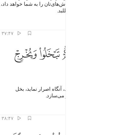
بیاورید و پرهیزگاری کنید (الله) پاداش‌های‌تان را به شما خواهد داد،
و (تمام) اموال‌تان را از شما نمی‌طلبد.
تفاسیر
درس ها
بازتاب ها
۳۷:۴۷
ﲧ
ﲨ
ﲩ
ن يسالكموها فيحفكم تبخلوا ويخرج اضغانكم ٣٧
ﲪ
ﲫ
ِن يَسْـَٔلْكُمُوهَا فَيُحْفِكُمْ تَبْخَلُوا۟ وَيُخْرِجْ أَضْغَـٰنَكُمْ ٣٧
ﲬ
ﲭ
اگر (تمام) آن را از شما مطالبه کند، آنگاه اصرار نماید، بخل
می‌ورزید، و کینه‌های شما را آشکار می‌سازد.
تفاسیر
درس ها
بازتاب ها
۳۸:۴۷
ا انتم هاولاء تدعون لتنفقوا في سبيل الله فمنكم من يبخل ومن يبخل فانم