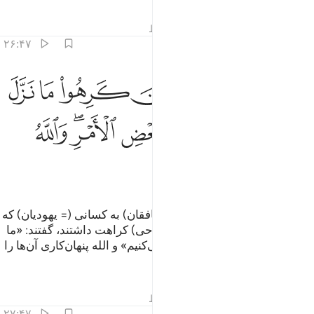
تفاسیر
درس ها
بازتاب ها
قیراط
۲۶:۴۷
ﲙ
ﲚ
ﲛ
ﲜ
ﲝ
ﲞ
ﲟ
الك بانهم قالوا للذين كرهوا ما نزل الله سنطيعكم في بعض الامر والله ي
َٰلِكَ بِأَنَّهُمْ قَالُوا۟ لِلَّذِينَ كَرِهُوا۟ مَا نَزَّلَ ٱللَّهُ سَنُطِيعُكُمْ فِى بَعْضِ ٱلْأَمْرِ ۖ وَٱللّ
ﲠ
ﲡ
ﲢ
ﲣ
ﲤﲥ
ﲦ
ﲧ
ﲨ
ﲩ
این بدان سبب است که آن‌ها (=منافقان) به کسانی (= یهودیان) که
نسبت به آنچه الله نازل کرده (از وحی) کراهت داشتند، گفتند: «ما
در پاره‌ای از امور از شما پیروی می‌کنیم» و الله پنهان‌کاری آن‌ها را
می‌داند.
تفاسیر
درس ها
بازتاب ها
قیراط
۲۷:۴۷