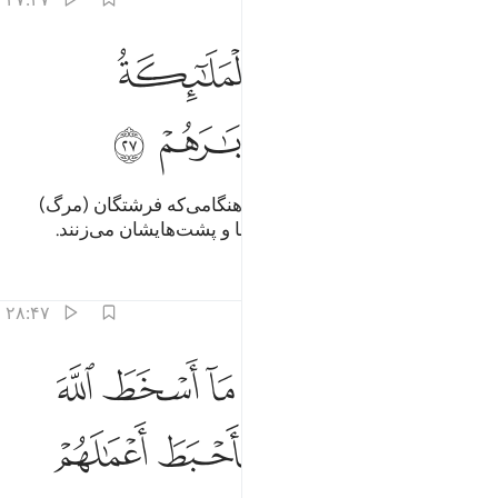
ﲪ
ﲫ
ﲬ
كيف اذا توفتهم الملايكة يضربون وجوههم وادبارهم ٢٧
ﲭ
َكَيْفَ إِذَا تَوَفَّتْهُمُ ٱلْمَلَـٰٓئِكَةُ يَضْرِبُونَ وُجُوهَهُمْ وَأَدْبَـٰرَهُمْ ٢٧
ﲮ
ﲯ
ﲰ
ﲱ
پس (حال آن‌ها) چگونه خواهد بود هنگامی‌که فرشتگان (مرگ)
جان‌هایشان را می‌گیرند، بر چهره‌ها و پشت‌هایشان می‌زنند.
تفاسیر
درس ها
بازتاب ها
۲۸:۴۷
ﲲ
ﲳ
ﲴ
ﲵ
ﲶ
الك بانهم اتبعوا ما اسخط الله وكرهوا رضوانه فاحبط اعمالهم ٢٨
ﲷ
َٰلِكَ بِأَنَّهُمُ ٱتَّبَعُوا۟ مَآ أَسْخَطَ ٱللَّهَ وَكَرِهُوا۟ رِضْوَٰنَهُۥ فَأَحْبَطَ أَعْمَـٰلَهُمْ ٢٨
ﲸ
ﲹ
ﲺ
ﲻ