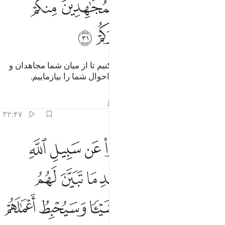
ﱐ
ﱑ
ﱒ
ﱓ
ﱔ
َلَنَبْلُوَنَّكُمْ حَتَّىٰ نَعْلَمَ ٱلْمُجَـٰهِدِينَ مِنكُمْ وَٱلصَّـٰبِرِينَ وَنَبْلُوَا۟ أَخْبَارَكُمْ ٣١
ﱕ
ﱖ
ﱗ
ﱘ
و (همۀ) شما را قطعاً آزمایش می‌کنیم تا از میان شما مجاهدان و
صابران را معلوم کنیم، و (اخبار و) احوال شما را بیازماییم.
تفاسیر
درس ها
بازتاب ها
قیراط
۳۲:۴۷
ﱙ
ﱚ
ﱛ
ﱜ
ﱝ
ﱞ
ﱟ
ن الذين كفروا وصدوا عن سبيل الله وشاقوا الرسول من بعد ما تبين لهم
ِنَّ ٱلَّذِينَ كَفَرُوا۟ وَصَدُّوا۟ عَن سَبِيلِ ٱللَّهِ وَشَآقُّوا۟ ٱلرَّسُولَ مِنۢ بَعْدِ مَا تَبَيَّنَ لَهُمُ 
ﱠ
ﱡ
ﱢ
ﱣ
ﱤ
ﱥ
ﱦ
ﱧ
ﱨ
ﱩ
ﱪ
ﱫ
ﱬ
ﱭ