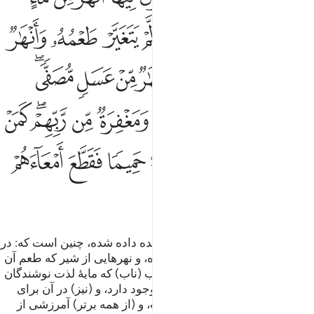
ﲀ
ﲁ
ﲂ
ﲃ
ﲄ
ﲅ
ﲆ
ﲇ
ﲈ
ﲉ
ﲊ
ﲋ
ﲌ
ﲍ
ﲎ
ﲏ
ﲐﲑ
ﲒ
ﲓ
ﲔ
ﲕ
ﲖ
ﲗ
ﲘ
ﲙﲚ
ﲛ
ﲜ
ﲝ
ﲞ
ﲟ
ﲠ
ﲡ
ﲢ
ﲣ
ﲤ
ﲥ
وصف بهشتی که به پرهیزگاران وعده داده شده، چنین است که: در
آن نهرهایی از آب (زلال) بد‌بو نشده، و نهر‌هایی از شیر که طعم آن
دگرگون نگشته، و نهرهایی از شراب (ناب) که مایۀ لذت نوشندگان
است، و نهرهایی از عسل مصفی وجود دارد، و (نیز) در آن برای
آن‌ها از هرگونه میوه‌ها (مهیا) است، و (از همه برتر) آمرزشی از