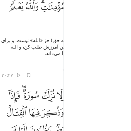
ﳠ
ﳡ
ﳢﳣ
ﳤ
ﳥ
ﳦ
ﳧ
ﳨ
پس (ای پیامبر) بدان که معبودی (به حق) جز «الله» نیست، و برای
گناه خود و برای مردان و زنان مؤمن آمرزش طلب کن، و الله
محل حرکت شما و قرار گاه شما را می‌داند.
تفاسیر
درس ها
بازتاب ها
حدیث
۲۰:۴۷
ﱁ
ﱂ
ﱃ
ﱄ
ﱅ
ﱆﱇ
ﱈ
يقول الذين امنوا لولا نزلت سورة فاذا انزلت سورة محكمة وذكر فيها 
َيَقُولُ ٱلَّذِينَ ءَامَنُوا۟ لَوْلَا نُزِّلَتْ سُورَةٌۭ ۖ فَإِذَآ أُنزِلَتْ سُورَةٌۭ مُّحْكَمَةٌۭ وَذُكِرَ فِي
ﱉ
ﱊ
ﱋ
ﱌ
ﱍ
ﱎ
ﱏ
ﱐ
ﱑ
ﱒ
ﱓ
ﱔ
ﱕ