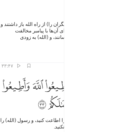
ﱮ
بی‌گمان کسانی‌که کافر شدند و (دیگران را) از راه الله باز داشتند و
بعد از آشکار شدن (راه) هدایت برای آن‌ها با پیامبر مخالفت
ورزیدند، هرگز زیانی به الله نمی‌رسانند، و (الله) به زودی
اعمال‌شان را تباه خواهد کرد.
تفاسیر
درس ها
بازتاب ها
۳۳:۴۷
ﱯ ﱰ
ﱱ
ﱲ
ﱳ
ﱴ
 يا ايها الذين امنوا اطيعوا الله واطيعوا الرسول ولا تبطلوا اعمالكم ٣٣
ﱵ
 يَـٰٓأَيُّهَا ٱلَّذِينَ ءَامَنُوٓا۟ أَطِيعُوا۟ ٱللَّهَ وَأَطِيعُوا۟ ٱلرَّسُولَ وَلَا تُبْطِلُوٓا۟ أَع
ﱶ
ﱷ
ﱸ
ﱹ
ﱺ
ای کسانی‌که ایمان آورده‌اید! الله را اطاعت کنید، و رسول (الله) را
اطاعت کنید، و اعمال‌تان را باطل نکنید.