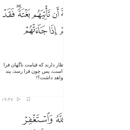
ﳇ
ﳈ
ﳉ
ﳊ
ﳋ
ﳌ
ﳍﳎ
ﳏ
هل ينظرون الا الساعة ان تاتيهم بغتة فقد جاء اشراطها فانى لهم اذا جاء
َهَلْ يَنظُرُونَ إِلَّا ٱلسَّاعَةَ أَن تَأْتِيَهُم بَغْتَةًۭ ۖ فَقَدْ جَآءَ أَشْرَاطُهَا ۚ فَأَنَّىٰ لَهُمْ إِذَا جَآ
ﳐ
ﳑﳒ
ﳓ
ﳔ
ﳕ
ﳖ
ﳗ
ﳘ
پس آیا آن‌ها (= کافران) جز این انتظار دارند که قیامت ناگهان فرا
رسد؟ به راستی نشانه‌هایش آمده است، پس چون فرا رسد، پند
گرفتن (و ایمان) شان چه سودی خواهد داشت؟!
تفاسیر
درس ها
بازتاب ها
۱۹:۴۷
ﳙ
ﳚ
ﳛ
ﳜ
ﳝ
ﳞ
ﳟ
اعلم انه لا الاه الا الله واستغفر لذنبك وللمومنين والمومنات والله يعلم 
َٱعْلَمْ أَنَّهُۥ لَآ إِلَـٰهَ إِلَّا ٱللَّهُ وَٱسْتَغْفِرْ لِذَنۢبِكَ وَلِلْمُؤْمِنِينَ وَٱلْمُؤْمِنَـٰتِ ۗ وَٱللَّهُ 