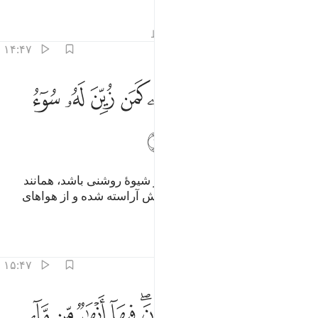
تفاسیر
درس ها
بازتاب ها
قیراط
۱۴:۴۷
ﱨ
ﱩ
ﱪ
ﱫ
ﱬ
ﱭ
ﱮ
ﱯ
ﱰ
ﱱ
فمن كان على بينة من ربه كمن زين له سوء عمله واتبعوا اهواءهم ١٤
َفَمَن كَانَ عَلَىٰ بَيِّنَةٍۢ مِّن رَّبِّهِۦ كَمَن زُيِّنَ لَهُۥ سُوٓءُ عَمَلِهِۦ وَٱتَّبَعُوٓا۟ أَهْو
ﱲ
ﱳ
ﱴ
ﱵ
آیا کسی‌که از سوی پروردگارش بر شیوۀ روشنی باشد، همانند
کسی است که کردار بد او در نظرش آراسته شده و از هوا‌های
(نفسانی) خود پیروی می‌کنند؟!
تفاسیر
درس ها
بازتاب ها
۱۵:۴۷
ﱶ
ﱷ
ﱸ
ﱹ
ﱺﱻ
ﱼ
ﱽ
ﱾ
ﱿ
ثل الجنة التي وعد المتقون فيها انهار من ماء غير اسن وانهار من لب
َّثَلُ ٱلْجَنَّةِ ٱلَّتِى وُعِدَ ٱلْمُتَّقُونَ ۖ فِيهَآ أَنْهَـٰرٌۭ مِّن مَّآءٍ غَيْرِ ءَاسِنٍۢ