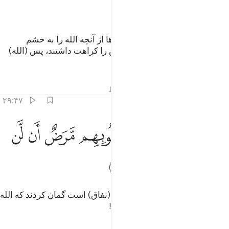
ﲼ
این (کیفر) بدان سبب است که آن‌ها از آنچه الله را به خشم
می‌آورد پیروی کردند، و خشنودیش را کراهت داشتند، پس (الله)
اعمال‌شان را نابود کرد.
تفاسیر
درس ها
بازتاب ها
قیراط
۲۹:۴۷
ﲽ
ﲾ
ﲿ
ﳀ
ﳁ
ﳂ
م حسب الذين في قلوبهم مرض ان لن يخرج الله اضغانهم ٢٩
ﳃ
ﳄ
َمْ حَسِبَ ٱلَّذِينَ فِى قُلُوبِهِم مَّرَضٌ أَن لَّن يُخْرِجَ ٱللَّهُ أَضْغَـٰنَهُمْ ٢٩
ﳅ
ﳆ
ﳇ
ﳈ
آیا کسانی‌که در دل‌هایشان بیماری (نفاق) است گمان کردند که الله
کینه‌هایشان را آشکار نخواهد کرد؟!