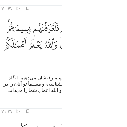
تفاسیر
درس ها
بازتاب ها
۳۰:۴۷
ﱁ
ﱂ
ﱃ
ﱄ
ﱅﱆ
لو نشاء لاريناكهم فلعرفتهم بسيماهم ولتعرفنهم في لحن القول والله يع
َلَوْ نَشَآءُ لَأَرَيْنَـٰكَهُمْ فَلَعَرَفْتَهُم بِسِيمَـٰهُمْ ۚ وَلَتَعْرِفَنَّهُمْ فِى لَحْنِ ٱلْقَوْلِ ۚ وَٱللَّه
ﱇ
ﱈ
ﱉ
ﱊﱋ
ﱌ
ﱍ
ﱎ
ﱏ
و اگر ما بخواهیم آن‌ها را به تو (ای پیامبر) نشان می‌دهیم، آنگاه
آنان را با سیما (و قیافه) های‌شان بشناسی، و مسلماً تو آنان را در
طرز سخن گفتن‌شان می‌شناسی، و الله اعمال شما را می‌داند.
تفاسیر
درس ها
بازتاب ها
۳۱:۴۷
لنبلونكم حتى نعلم المجاهدين منكم والصابرين ونبلو اخباركم ٣١