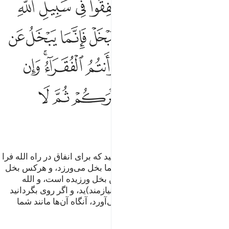
ﲮ
ﲯ
ﲰ
ﲱ
ﲲ
ﲳ
ﲴ
َـٰٓأَنتُمْ هَـٰٓؤُلَآءِ تُدْعَوْنَ لِتُنفِقُوا۟ فِى سَبِيلِ ٱللَّهِ فَمِنكُم مَّن يَبْخَلُ ۖ وَمَن يَبْخَل
ﲵ
ﲶ
ﲷﲸ
ﲹ
ﲺ
ﲻ
ﲼ
ﲽ
ﲾﲿ
ﳀ
ﳁ
ﳂ
ﳃﳄ
ﳅ
ﳆ
ﳇ
ﳈ
ﳉ
ﳊ
ﳋ
ﳌ
ﳍ
ﳎ
آگاه باشید، شما همان کسانی هستید که برای انفاق در راه الله فرا
خوانده می‌شوید، پس بعضی از شما بخل می‌ورزد، و هرکس بخل
ورزد، جز این نیست که بر خویشتن بخل ورزیده است، و الله
بی‌نیاز است و شما (همه) فقیر (و نیازمند)ید، و اگر روی بگردانید
(الله) گروهی دیگر را بجای شما می‌آورد، آنگاه آن‌ها مانند شما
نخواهند بود.