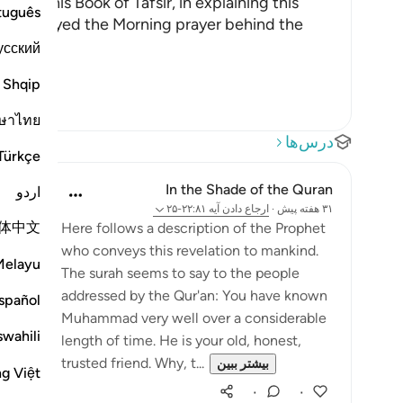
'i in his Book of Tafsir, in explaining this
tuguês
id, "I prayed the Morning prayer behind the
усский
Shqip
ษาไทย
درس‌ها
Türkçe
In the Shade of the Quran
اردو
۳۱ هفته پیش
·
ارجاع دادن
آیه ۲۲:۸۱-۲۵
体中文
Here follows a description of the Prophet
who conveys this revelation to mankind.
Melayu
The surah seems to say to the people
addressed by the Qur'an: You have known
spañol
Muhammad very well over a considerable
swahili
length of time. He is your old, honest,
trusted friend. Why, t...
بیشتر ببین
ng Việt
۰
۰