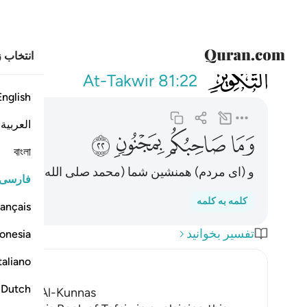
انتخاب ز
081
وما صاحبكم بمج
At-Takwir
81:22
English
العربية
ﲡ
ﲢ
ﲣ
ﲤ
বাংলা
و (ای مردم) همنشین شما (محمد صلی الله علیه وسل
فارسی
کلمه به کلمه
ançais
تفسیر بخوانید
onesia
taliano
Dutch
nas and Al-Kunnas