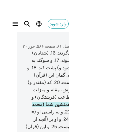
وارد شوید
متن بخوانید
فصل ۸۱, صفحه ۵۸۶, جوز ۳۰
پس سوگند به شارگانی که باز می‌گردند.
16
.
(شتابان)
 می‌کنند (و از نظر) پنهان می‌شوند.
17
.
و سوگند به
 هنگامی‌که (تاریکی‌اش کاسته شود و) پشت کند.
18
.
و
ند به صبح، هنگامی‌که بدمد.
19
.
بی‌گمان این (قرآن)
 فرستادۀ بزرگوار (= جبرئیل) است.
20
.
که (مقتدر و)
ومند است، و نزد (الله) صاحب عرش، مقام و منزلت
یی دارد.
21
.
(در آسمان‌ها) مورد اطاعت (فرشتگان) و
ن (وحی) است.
22
.
و (ای مردم) همنشین شما (محمد
 الله علیه وسلم) دیوانه نیست.
23
.
و به راستی او (=
ئیل) را در افق روشن دیده است.
24
.
و او بر (آنچه از
ق) غیب (به او وحی شده) بخیل نیست.
25
.
و این (قرآن)