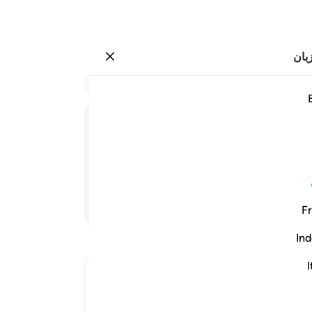
بان
وارد شوید
نون ٢٢
در 
۲۲:۸۱
.
15
حرکت
شب،
م) دیوانه نیست.
سوگ
سخن
ادامه مطلب
Fr
نیر
والا
Ind
امی
صلی
I
Ibn Kathir (Abridged)
جبر
The Explanation of the Words Al-Khun
طری