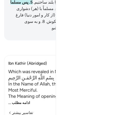
بشکند)؟
4
.
و (نام و) آوازۀ تو را بلند ساختیم.
5
.
پس مسلماً
با (هر) دشواری آسانی است.
6
.
مسلماً با (هر) دشواری
آسانی است.
7
.
پس هنگامی‌که (از کار و امور دنیا) فارغ
شدی (به عبادت پروردگارت) بکوش.
8
.
و به سوی
پروردگارت راغب (و مشتاق) شو.
Hussein Taji Kal Dari
-
تفسیر بخوانید
Ibn Kathir (Abridged)
Which was revealed in Makkah
بِسْمِ اللَّهِ الرَّحْمَـنِ الرَّحِيمِ
In the Name of Allah, the Most Gracious, the
Most Merciful.
The Meaning of opening th
…
ادامه مطلب
تفاسیر بیشتر