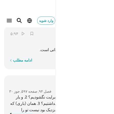
فان مع العسر يسرا ٥
وارد شوید
Ash-Sharh
94:5
۵:۹۴
ﱉ
ﱊ
ﱋ
ﱌ
ﱍ
پس مسلماً با (هر) دشواری آسانی است.
کلمه به کلمه
ادامه مطلب
در متن بخوانید
فصل ۹۴, صفحه ۵۹۷, جوز ۳۰
1
.
(ای پیامبر) آیا ما سینه‌ات را برایت نگشودیم؟
2
.
و بار
(سنگین) تو را از (دوش) تو بر نداشتیم؟
3
.
همان (باری) که
بر پشت تو سنگینی می‌کرد (و نزدیک بود نیست تو را