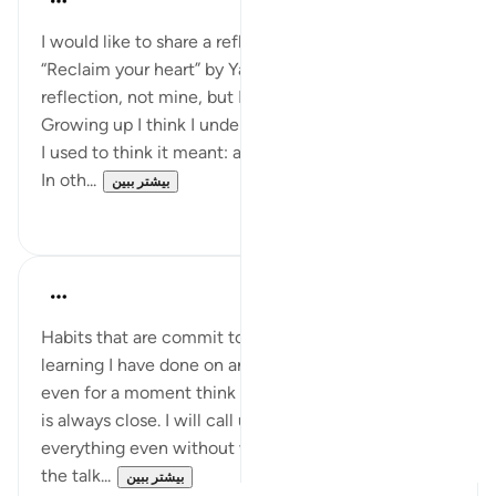
۲۰ هفته پیش
·
ارجاع دادن
آیه ۵:۹۴
I would like to share a reflection from the book
“Reclaim your heart” by Yasmin Mogahed. (It’s her
reflection, not mine, but I really agree with it).
Growing up I think I understood this ayah wrongly.
I used to think it meant: after hardship comes ease.
In oth...
بیشتر ببین
۱
۷
Hafsa Mohamed
۳۲ هفته پیش
·
ارجاع دادن
آیه ۵:۹۴
Habits that are commit to onwards from this
learning I have done on anxiety is that I will never,
even for a moment think I'm alone in this life, Allah
is always close. I will call upon Allah with my
everything even without words, I'll let my tears do
the talk...
بیشتر ببین