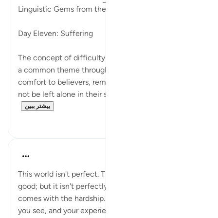
Linguistic Gems from the Qur'an
Day Eleven: Suffering
The concept of difficulty being followed by ease is
a common theme throughout the Quran. It provides
comfort to believers, reminding them that they will
not be left alone in their struggles and that the...
بیشتر ببین
۰
۶
Yasmin Mogahed
۴ سال پیش
·
ارجاع دادن
آیه ۵:۹۴
This world isn't perfect. That means it isn't perfectly
good; but it isn't perfectly bad, either. The ease
comes with the hardship. Shift the focus of what
you see, and your experience of this life will change.