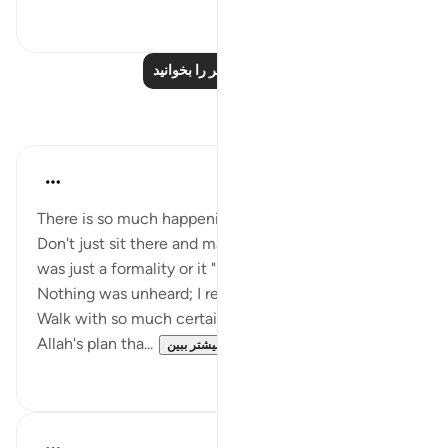
۰
۵۰
درس‌های بیشتر را بخوانید
بازتاب‌ها
Muntaha Tariq
۱۴ هفته پیش
·
ارجاع دادن
آیه ۵:۹۴
There is so much happening behind the scenes.
Don't just sit there and make dua and think that it
was just a formality or it "might" be accepted.
Nothing was unheard; I repeat, nothing was unheard.
Walk with so much certainty and confidence in
Allah's plan tha...
بیشتر ببین
۴
۲۴
Amina Khalil