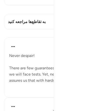
مشاهده قیراط
این آیه دارد 1 تقاطع‌ها
به تقاطع‌ها مراجعه کنید
درس‌ها
Dr. Haifaa Younis
۳ سال پیش
·
ارجاع دادن
آیه ۵:۹۴
Never despair!
There are few guarantees in life, but one is certain:
we will face tests. Yet, never despair, for Allahﷻ
assures us that with hardship comes ease.
۴
۵۳
Ola Shoubaki
۳ سال پیش
·
ارجاع دادن
آیه ۵:۹۴، ۷:۶۵