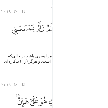
تفاسیر
درس ها
بازتاب ها
قیراط
۲۰:۱۹
ﲍ
ﲎ
ﲏ
ﲐ
ﲑ
ﲒ
الت انى يكون لي غلام ولم يمسسني بشر ولم اك بغيا ٢٠
ﲓ
َالَتْ أَنَّىٰ يَكُونُ لِى غُلَـٰمٌۭ وَلَمْ يَمْسَسْنِى بَشَرٌۭ وَلَمْ أَكُ بَغِيًّۭا ٢٠
ﲔ
ﲕ
ﲖ
ﲗ
ﲘ
(مریم) گفت: «چگونه ممکن است مرا پسری باشد در حالی‌که
تاکنون انسانی با من تماس نداشته است، و هرگز (زن) بدکاره‌ای
(هم) نبوده‌ام؟!».
تفاسیر
درس ها
بازتاب ها
۲۱:۱۹
ﲙ
ﲚ
ﲛ
ﲜ
ﲝ
ﲞ
ﲟﲠ
ال كذالك قال ربك هو علي هين ولنجعله اية للناس ورحمة منا وكان امرا
َالَ كَذَٰلِكِ قَالَ رَبُّكِ هُوَ عَلَىَّ هَيِّنٌۭ ۖ وَلِنَجْعَلَهُۥٓ ءَايَةًۭ لِّلنَّاسِ وَرَح