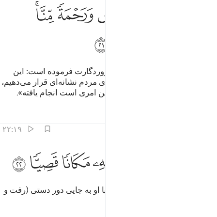
ﲡ
ﲢ
ﲣ
ﲤ
ﲥﲦ
ﲧ
ﲨ
ﲩ
ﲪ
(فرشته) گفت: «این گونه است، پروردگارت فرموده است: این
(کار) بر من آسان است، و او را برای مردم نشانه‌ای قرار می‌دهیم،
و (نیز) رحمتی از سوی ماست، و این امری است انجام یافته».
تفاسیر
درس ها
بازتاب ها
۲۲:۱۹
ﲫ ﲬ
ﲭ
 فحملته فانتبذت به مكانا قصيا ٢٢
ﲮ
ﲯ
ﲰ
ﲱ
 فَحَمَلَتْهُ فَٱنتَبَذَتْ بِهِۦ مَكَانًۭا قَصِيًّۭا ٢٢
پس (مریم) به او باردار شد، آنگاه با او به جایی دور دستی (رفت و
از مردم) کناره گرفت.