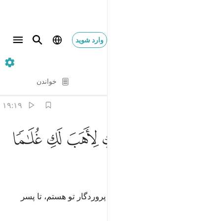
وارد شوید
۱۹. Maryam
آیه به آیه
خواندن
ترجمه
: Hussein Taji Kal Dari
۱۹:۱۹
ﲃ
ﲄ
ﲅ
ﲆ
ﲇ
ال انما انا رسول ربك لاهب لك غلاما زكيا ١٩
ﲈ
ﲉ
ﲊ
َالَ إِنَّمَآ أَنَا۠ رَسُولُ رَبِّكِ لِأَهَبَ لَكِ غُلَـٰمًۭا زَكِيًّۭا ١٩
ﲋ
ﲌ
(فرشته) گفت: «یقیناً من فرستادۀ پروردگار تو هستم، تا پسر
پاکیزه‌ای به تو ببخشم».