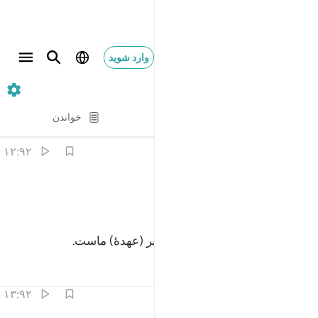
وارد شوید
۹۲. Al-Layl
آیه به آیه
خواندن
ترجمه
: Hussein Taji Kal Dari
۱۲:۹۲
ﱋ
ﱌ
ن علينا للهدى ١٢
ﱍ
ﱎ
ِنَّ عَلَيْنَا لَلْهُدَىٰ ١٢
مسلماً هدایت (و راهنمایی) کردن بر (عهدۀ) ماست.
تفاسیر
درس ها
بازتاب ها
۱۳:۹۲