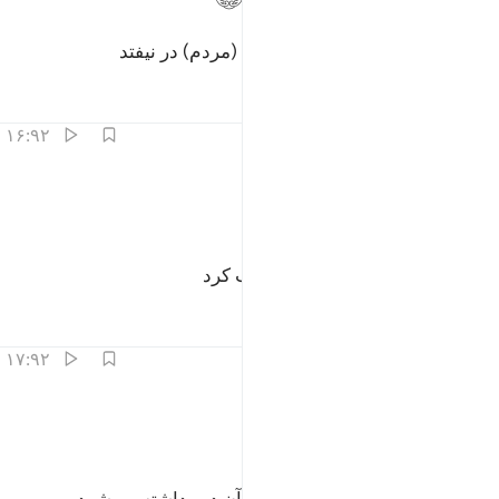
به آن (آتش کسی) جز بدبخت‌ترین (مردم) در نیفتد
تفاسیر
درس ها
بازتاب ها
۱۶:۹۲
ﱝ
ﱞ
لذي كذب وتولى ١٦
ﱟ
ﱠ
لَّذِى كَذَّبَ وَتَوَلَّىٰ ١٦
(همان) کسی‌که (آیات ما را) تکذیب کرد
تفاسیر
درس ها
بازتاب ها
۱۷:۹۲
سيجنبها الاتقى ١٧
ﱡ
ﱢ
ﱣ
َسَيُجَنَّبُهَا ٱلْأَتْقَى ١٧