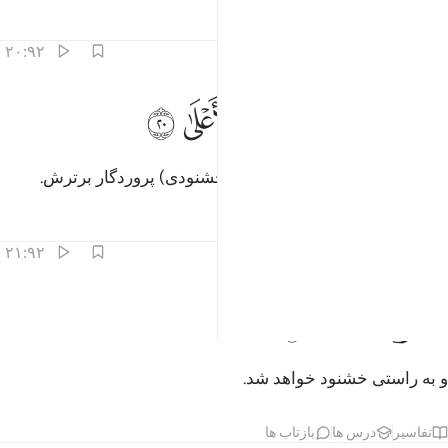
تفاسیر
درس ها
بازتاب ها
۲۰:۹۲
ﱰ
ﱱ
لا ابتغاء وجه ربه الاعلى ٢٠
ﱲ
ﱳ
ﱴ
ﱵ
ِلَّا ٱبْتِغَآءَ وَجْهِ رَبِّهِ ٱلْأَعْلَىٰ ٢٠
مگر (برای) بدست آوردن رضا (و خشنودی) پروردگار برترش.
تفاسیر
درس ها
بازتاب ها
۲۱:۹۲
ﱶ
لسوف يرضى ٢١
ﱷ
ﱸ
َلَسَوْفَ يَرْضَىٰ ٢١
و به راستی خشنود خواهد شد.
تفاسیر
درس ها
بازتاب ها