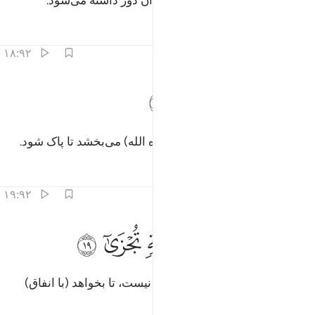
و به‌زودی پرهیزکار‌ترین (مردم) از آن دور داشته می‌شود.
تفاسیر
درس ها
بازتاب ها
۱۸:۹۲
ﱤ
ﱥ
لذي يوتي ماله يتزكى ١٨
ﱦ
ﱧ
ﱨ
لَّذِى يُؤْتِى مَالَهُۥ يَتَزَكَّىٰ ١٨
(همان) کسی‌که مال خود را (در راه الله) می‌بخشد تا پاک شود.
تفاسیر
درس ها
بازتاب ها
۱۹:۹۲
ﱩ
ﱪ
ﱫ
ﱬ
ما لاحد عنده من نعمة تجزى ١٩
ﱭ
ﱮ
ﱯ
َمَا لِأَحَدٍ عِندَهُۥ مِن نِّعْمَةٍۢ تُجْزَىٰٓ ١٩
و هیچ کس را بر او نعمت (و حقی) نیست، تا بخواهد (با انفاق)
پاداش دهد.