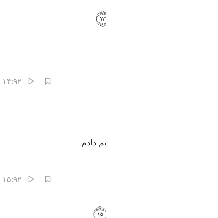
ﱏ
ﱐ
ﱑ
ان لنا للاخرة والاولى ١٣
ﱒ
ﱓ
َإِنَّ لَنَا لَلْـَٔاخِرَةَ وَٱلْأُولَىٰ ١٣
و محققاً آخرت و دنیا از آن ماست.
تفاسیر
درس ها
بازتاب ها
۱۴:۹۲
ﱔ
انذرتكم نارا تلظى ١٤
ﱕ
ﱖ
ﱗ
َأَنذَرْتُكُمْ نَارًۭا تَلَظَّىٰ ١٤
پس من شما را از آتشی شعله‌ور بیم دادم.
تفاسیر
درس ها
بازتاب ها
۱۵:۹۲
ﱘ
ﱙ
ا يصلاها الا الاشقى ١٥
ﱚ
ﱛ
ﱜ
َا يَصْلَىٰهَآ إِلَّا ٱلْأَشْقَى ١٥