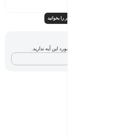
۰
۰
درس‌های بیشتر را بخوانید
یادداشت‌ها و تأملات
شما هیچ یادداشت و تأملی در مورد این آیه ندارید.
افکارتان را ثبت کنید…
Notes
placeholders
close