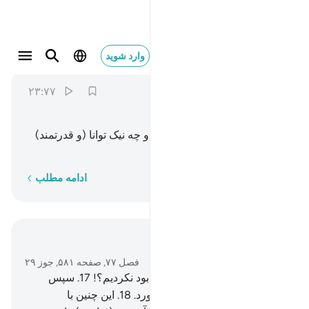
فقدرنا فنعم القادرون ٢٣
وارد شوید
Al-Mursalat
77:23
۲۳:۷۷
ﱐ
ﱑ
ﱒ
ﱓ
پس ما (بر این کار) توانا بودیم، و چه نیک توانا (و قدرتمند)
هستیم.
کلمه به کلمه
ادامه مطلب
در متن بخوانید
فصل ۷۷, صفحه ۵۸۱, جوز ۲۹
16
.
آیا ما پیشینیان (مجرم) را نابود نکردیم؟!
17
.
سپس
دیگران را در پی آن‌ها خواهیم آورد.
18
.
این چنین با