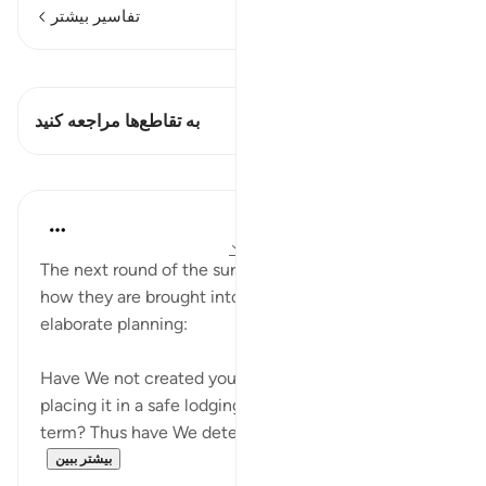
تفاسیر بیشتر
مشاهده قیراط
این آیه دارد 1 تقاطع‌ها
به تقاطع‌ها مراجعه کنید
درس‌ها
In the Shade of the Quran
۳۱ هفته پیش
·
ارجاع دادن
آیه ۲۰:۷۷-۲۴
The next round of the surah turns to the living and
how they are brought into life, in accordance with
elaborate planning:
Have We not created you from a humble fluid,
placing it in a safe lodging for a pre-determined
term? Thus have We determined; excellent ...
بیشتر ببین