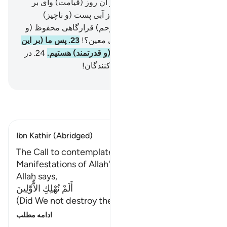
گنهکاران رفتار می‌کنیم.
19
.
در آن روز (قیامت) وای بر
تکذیب‌کنندگان!
20
.
آیا شما را از آبی پست (و ناچیز)
نیافریدیم؟!
21
.
پس آن را در (رحم) قرارگاهی محفوظ (و
استوار) قرار دادیم
22
.
تا زمانی معین؟!
23
.
پس ما (بر این
کار) توانا بودیم، و چه نیک توانا (و قدرتمند) هستیم.
24
.
در
آن روز (قیامت) وای بر تکذیب‌کنندگان!
Hussein Taji Kal Dari
-
تفسیر بخوانید
Ibn Kathir (Abridged)
The Call to contemplate the various
Manifestations of Allah's Power
Allah says,
أَلَمْ نُهْلِكِ الاٌّوَّلِينَ
(Did We not destroy the ancients) meaning,
…
ادامه مطلب