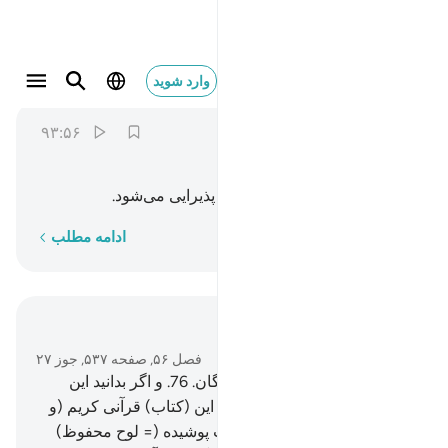
فنزل من حميم ٩٣
وارد شوید
Al-Waqi'ah
56:93
۹۳:۵۶
ﲘ
ﲙ
ﲚ
ﲛ
پس با آب جوشان (دوزخ از او) پذیرایی می‌شود.
کلمه به کلمه
ادامه مطلب
در متن بخوانید
فصل ۵۶, صفحه ۵۳۷, جوز ۲۷
75
.
پس سوگند به جایگاه ستارگان.
76
.
و اگر بدانید این
سوگندی بزرگ است.
77
.
همانا این (کتاب) قرآنی کریم (و
گرامی قدر) است.
78
.
در کتاب پوشیده (= لوح محفوظ)