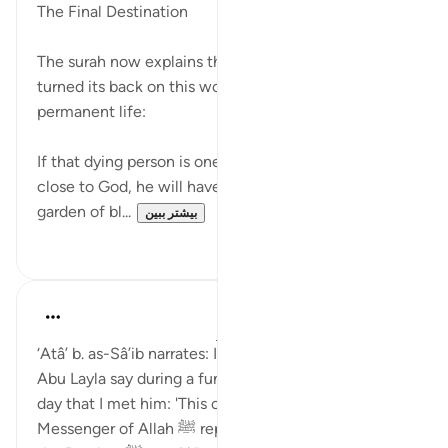
The Final Destination
The surah now explains the fate of the soul that has
turned its back on this world to begin its new and
permanent life:
If that dying person is one of those who are drawn
close to God, he will have repose, fulfilment, and a
garden of bl...
بیشتر ببین
۰
۱
Prophetic Commentary
۷ سال پیش
·
ارجاع دادن
آیه ۸۸:۵۶-۹۵
‘Atâ’ b. as-Sâ’ib narrates: I heard ‘Abdur-Rahmân b.
Abu Layla say during a funeral procession on the first
day that I met him: 'This companion of the
Messenger of Allah ﷺ reported to us that he heard