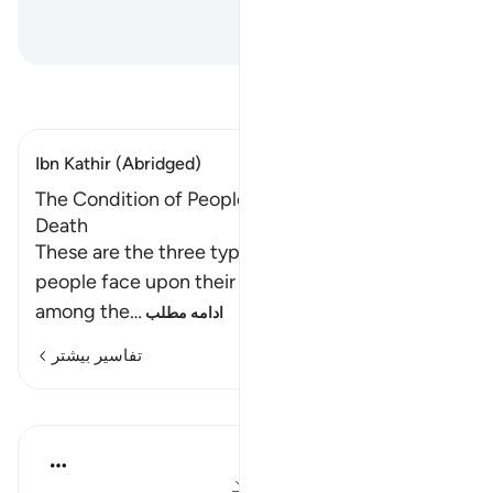
به پاکی یادکن).
Hussein Taji Kal Dari
-
تفسیر بخوانید
Ibn Kathir (Abridged)
The Condition of People at the Time of Their
Death
These are the three types of conditions that
people face upon their death. Either they are
among the
…
ادامه مطلب
تفاسیر بیشتر
درس‌ها
In the Shade of the Quran
۳۱ هفته پیش
·
ارجاع دادن
آیه ۸۸:۵۶-۹۴