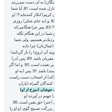
است.
79
.
که جز پاکان (= فرشتگان) به آن دست نمی‌زنند.
80
.
از سوی پروردگار جهانیان نازل شده است.
81
.
آیا شما
نسبت به این کلام (الهی = قرآن کریم) انکار کننده‌اید؟! (و
از پیروی آن سستی می‌کنید).
82
.
و (به جای شکر) روزی
خود، (رازق) را تکذیب می‌کنید؟!
83
.
پس چرا هنگامی‌که
(جان) به گلوگاه می‌رسد.
84
.
و شما در این هنگام نگاه
می‌کنید.
85
.
و ما از شما به او نزدیک‌تر هستیم، ولی شما
نمی‌بینید.
86
.
پس اگر (در برابر اعمال‌تان) جزا داده
نمی‌شوید.
87
.
اگر راست می‌گویید آن (روح) را باز گردانید!
88
.
پس اما اگر (آن شخص) از مقربان باشد.
89
.
پس (در)
آسایش و ریحان و باغ (بهشت) پر نعمت است.
90
.
و اما اگر
از اصحاب دست راست (سعادتمند) باشد.
91
.
پس (به او
گفته می‌شود:) سلام بر تو باد، (که) از اصحاب دست راست
(هستی)
92
.
و اما اگر از تکذیب کنندگان گمراه (یاران
دست چپ) باشد.
93
.
پس با آب جوشان (دوزخ از او)
پذیرایی می‌شود.
94
.
و به (آتش) جهنم در آورده (و
سوزانده) شود.
95
.
بی‌گمان این (خبر) حق یقین است.
96
.
پس (ای پیامبر) به نام پروردگار بزرگت تسبیح گوی (و او را