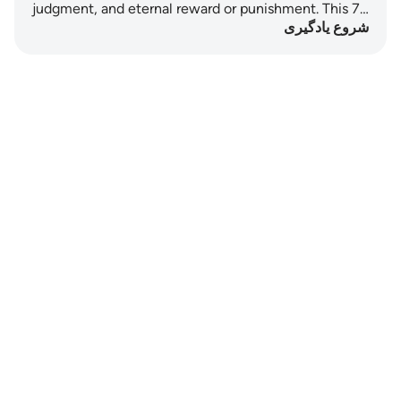
judgment, and eternal reward or punishment. This 7…
شروع یادگیری
Notes
placeholders
close