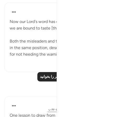
In the Shade of the Quran
۳۱ هفته پیش
·
ارجاع دادن
آیه ۳۱:۳۷
Now our Lord's word has come true against us, and
we are bound to taste [the punishment]; (Verse 31)
Both the misleaders and the ones they led astray are
in the same position, deserving of God's punishment
for not heeding the warnings.
۰
۰
درس‌های بیشتر را بخوانید
بازتاب‌ها
tareq abed
۸ سال پیش
·
ارجاع دادن
آیه ۱۳:۳۳، ۲۷:۳۷-۳۲
One lesson to draw from is that those who leave the