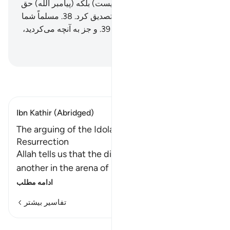
دیوانه رها کنیم؟!»
37
.
(چنین نیست) بلکه (پیامبر الله) حق
را آورد، و پیامبران (پیشین) را تصدیق کرد.
38
.
مسلماً شما
عذاب دردناک را خواهید چشید.
39
.
و جز به آنچه می‌کردید،
کیفر داده نمی‌شوید.
Hussein Taji Kal Dari
-
تفسیر بخوانید
Ibn Kathir (Abridged)
The arguing of the Idolators on the Day of
Resurrection
Allah tells us that the disbeliever will blame one
another in the arena of Resurrection, just a
…
ادامه مطلب
تفاسیر بیشتر
درس‌ها