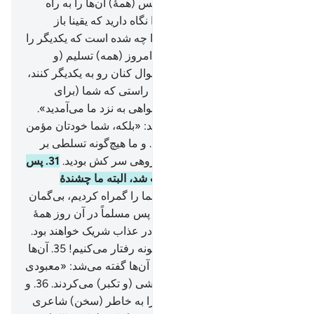
می‌پرستیدند.
23
.
به جای الله، پس (همۀ) آن‌ها را به راه
دوزخ هدایت کنید.
24
.
و آن‌ها را نگاه دارید که یقینا باز
خواست خواهند شد.
25
.
شما را چه شده است که یکدیگر را
یاری نمی‌دهید؟!
26
.
بلکه آن‌ها امروز (همه) تسلیم (و
فرمانبردار) هستند.
27
.
آن‌ها سوال کنان رو به یکدیگر کنند،
28
.
(به سردمداران) گویند: «به راستی که شما (برای
گمراه کردن ما) از (راه) خیر خواهی به نزد ما می‌آمدید».
29
.
(سردمداران در پاسخ) گویند: «بلکه، شما خودتان مؤمن
نبودید (تقصیر ما چیست؟!)
30
.
و ما هیچ‌گونه تسلطی بر
شما نداشتیم، بلکه شما خود گروهی سر کش بودید.
31
.
پس
فرمان پروردگارمان بر ما ثابت شد، البته ما چشندۀ
(عذاب) خواهیم بود.
32
.
پس شما را گمراه کردیم، بی‌گمان
ما (نیز) خود گمراه بودیم».
33
.
پس مسلماً در آن روز همۀ
آن‌ها (= پیروان و سردمداران) در عذاب شریک خواهند بود.
34
.
بی‌شک ما با مجرمان این گونه رفتار می‌کنیم!
35
.
آن‌ها
(در دنیا چنان) بودند که چون به آن‌ها گفته می‌شد: «معبودی
(به حق) جز الله نیست» سر کشی (و تکبر) می‌کردند.
36
.
و
می‌گفتند: «آیا ما معبودان‌مان را به خاطر (سخن) شاعری