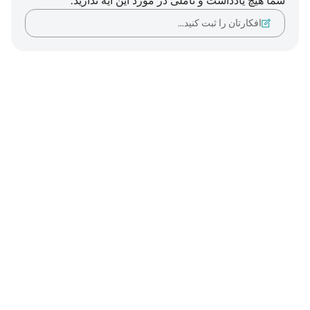
شما هیچ یادداشت و تأملی در مورد این آیه ندارید.
افکارتان را ثبت کنید…
Notes
placeholders
close