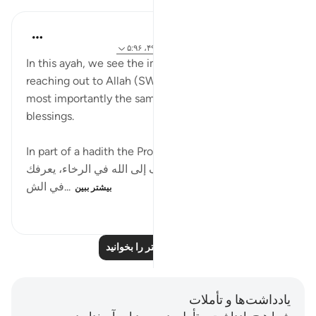
Sana Hamdan
۳ سال پیش
·
ارجاع دادن
آیه ۱۱۴:۲۰، ۴۹:۳۹، ۵:۹۶
In this ayah, we see the importance of thanking and
reaching out to Allah (SWT) during hardship, but
most importantly the same during times of
blessings.
In part of a hadith the Prophet (PBUH) ﷺ says:
احفظ الله تجده أمامك تعرف إلى الله في الرخاء، يعرفك
في الش...
بیشتر ببین
۳۵۵
۱
۵
بازتاب‌های بیشتر را بخوانید
یادداشت‌ها و تأملات