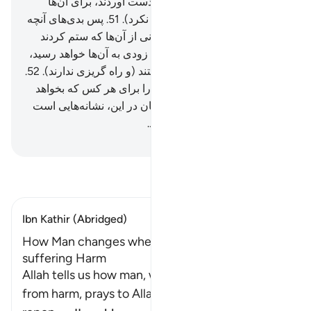
بودند (نیز) گفتند، پس آنچه را بدست آوردند، برای آن‌ها
سودی نبخشید (و عذاب را دفع نکرد).
51
.
پس بدی‌های آنچه
می‌کردند به آن‌ها رسید، و کسانی از آن‌ها که ستم کردند
(نیز) بدی‌های آنچه می‌کردند به زودی به آن‌ها خواهد رسید،
و آن‌ها (الله را) عاجزکننده نیستند (و راه گریزی ندارند).
52
.
آیا آن‌ها ندانستند که الله روزی را برای هر کس که بخواهد
گسترده یا تنگ می‌سازد، بی‌گمان در این، نشانه‌هایی است
برای گروهی که ایمان می‌آورند.
Hussein Taji Kal Dari
-
تفسیر بخوانید
Ibn Kathir (Abridged)
How Man changes when He is blessed after
suffering Harm
Allah tells us how man, when he is suffering
from harm, prays to Allah, turning to Him in