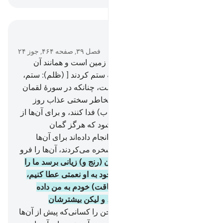
در متن بخوانید
فصل ۳۹, صفحه ۴۶۴, جوز ۲۴
47
.
و اگر تمام آنچه که در روی زمین است و همانند آن
همراهش از آن کسانی باشد که ستم کردند [ (ظلم): ستم،
در اینجا بمعنای شرک و کفر است، چنانکه در سورۀ لقمان
آیه می‌فرماید ]، یقیناً همه را بخاطر سختی عذاب روز
قیامت (برای رهایی خود از عذاب) فدا کنند، و برای آن‌ها از
سوی الله چیزهایی آشکار می‌شود که هرگز گمان
نمی‌کردند.
48
.
و بدی‌های آنچه انجام داده‌اند برای آن‌ها
آشکار می‌شود و آنچه به آن مسخره می‌کردند، آن‌ها را فرو
می‌گیرد.
49
.
پس چون به انسان (رنج و) زیانی برسد ما را
می‌خواند، آنگاه چون از جانب خود به او نعمتی عطا کنیم،
می‌گوید: «به سبب دانایی (و لیاقت) خودم به من داده
شده» بلکه این آزمایشی است، و لیکن بیشتر‌شان
نمی‌دانند.
50
.
به راستی این سخن را کسانی‌که پیش از آن‌ها