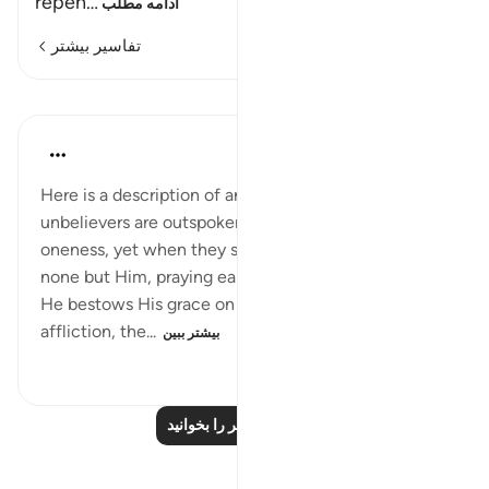
repen
…
ادامه مطلب
تفاسیر بیشتر
درس‌ها
In the Shade of the Quran
۳۲ هفته پیش
·
ارجاع دادن
آیه ۴۹:۳۹
Here is a description of an ironic situation: the
unbelievers are outspoken in denying God's
oneness, yet when they suffer affliction they turn to
none but Him, praying earnestly for His help. When
He bestows His grace on them and removes their
affliction, the...
بیشتر ببین
۶۱
۰
۰
درس‌های بیشتر را بخوانید
بازتاب‌ها