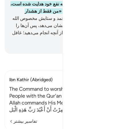
کنم، پس هر کس هدایت شود به نفع خود هدایت شده است،
و هر کس که گمراه گردد؛ بگو: «من فقط از هشدار
‌دهندگان هستم».
93
.
و بگو: «حمد و ستایش مخصوص الله
است، به زود آیاتش را به شما نشان می‌دهد، پس آن‌ها را
خواهید شناخت، و پروردگار تو از آنچه انجام می‌دهید؛ غافل
نیست.
Hussein Taji Kal Dari
-
تفسیر بخوانید
Ibn Kathir (Abridged)
The Command to worship Allah and to call
People with the Qur'an
Allah commands His Messenger to say:
…
إِنَّمَآ أُمِرْتُ أَنْ أَعْبُدَ رَبِّ هَذِهِ الْبَل
ادامه مطلب
تفاسیر بیشتر