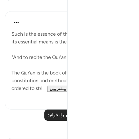
درس‌ها
In the Shade of the Quran
۳۱ هفته پیش
·
ارجاع دادن
آیه ۹۲:۲۷
Such is the essence of the Prophet's message, while
its essential means is the recitation of the Qur'an:
"And to recite the Qur'an." (Verse 92)
The Qur'an is the book of this message, and also its
constitution and method. The Prophet has been
ordered to stri...
بیشتر ببین
۰
۰
درس‌های بیشتر را بخوانید
بازتاب‌ها