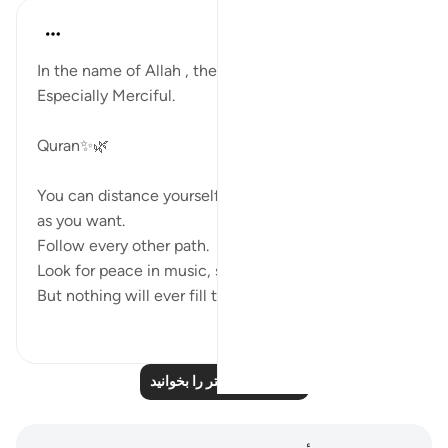
Khadejah Mehmood
سال گذشته
·
ارجاع دادن
آیه ۹۲:۲۷
In the name of Allah , the Most Merciful , the
Especially Merciful.
Quran✨🌿
You can distance yourself from the Quran as much
as you want.
Follow every other path.
Look for peace in music, shows, people, or books.
But nothing will ever fill the void inside y...
بیشتر ببین
۸
۱۴
بازتاب‌های بیشتر را بخوانید