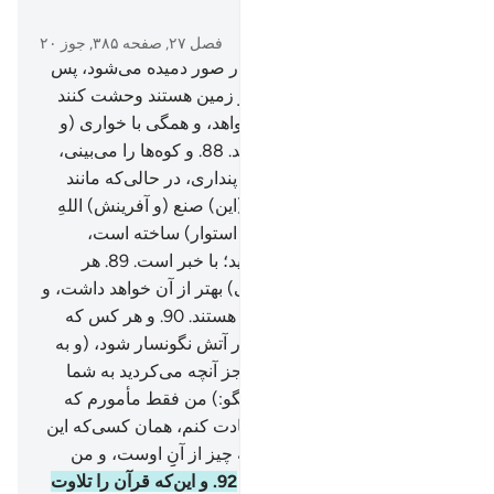
در متن بخوانید
فصل ۲۷, صفحه ۳۸۵, جوز ۲۰
87
.
و (به یاد آور) روزی را که در صور دمیده می‌شود، پس
(تمام) کسانی‌که در آسمان‌ها و زمین هستند وحشت کنند
(و بترسند) جز کسی‌که الله بخواهد، و همگی با خواری (و
ذلت) به پیشگاه او (تعالی) بیایند.
88
.
و کوه‌ها را می‌بینی،
(و) آن‌ها را جامد (و بی‌حرکت) پنداری، در حالی‌که مانند
حرکت ابر‌ها در حرکت هستند (این) صنع (و آفرینش) اللهِ
است که هر چیزی را محکم (و استوار) ساخته است،
بی‌گمان او از آنچه انجام می‌دهید؛ با خبر است.
89
.
هر
کس‌که نیکی آورد، پس (پاداشی) بهتر از آن خواهد داشت، و
آنان از وحشت آن روز در امان هستند.
90
.
و هر کس که
بدی آورد، پس چهره‌های‌شان در آتش نگونسار شود، (و به
آن‌ها گفته می‌شود:) آیا جزایی جز آنچه می‌کردید به شما
داده می‌شود؟
91
.
(ای پیامبر! بگو:) من فقط مأمورم که
پروردگار این شهر (مکه) را عبادت کنم، همان کسی‌که این
(شهر) را حرمت بخشید، و همه چیز از آنِِ اوست، و من
مأمورم که از مسلمانان باشم.
92
.
و این‌که قرآن را تلاوت