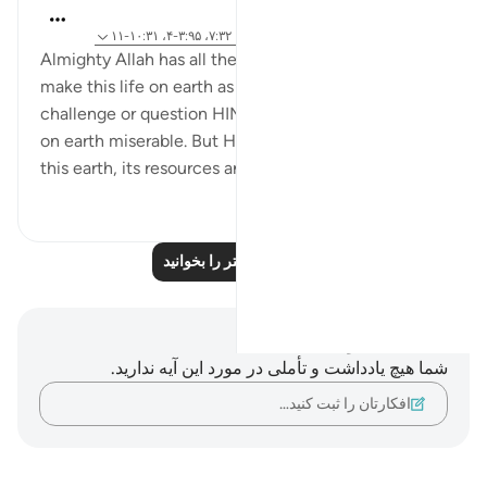
Aaisha Shahany
۶ سال پیش
·
ارجاع دادن
آیه ۹۹:۶، ۲۰:۳۱، ۷:۳۲، ۳:۹۵-۴، ۱۰:۳۱-۱۱
Almighty Allah has all the power and authority to
make this life on earth as he wills. There's no one to
challenge or question HIM if HE had made this life
on earth miserable. But HE -the most loving, created
this earth, its resources and this life itself i...
بیشتر ببین
۵۶۲
۲
۸
بازتاب‌های بیشتر را بخوانید
یادداشت‌ها و تأملات
شما هیچ یادداشت و تأملی در مورد این آیه ندارید.
افکارتان را ثبت کنید…