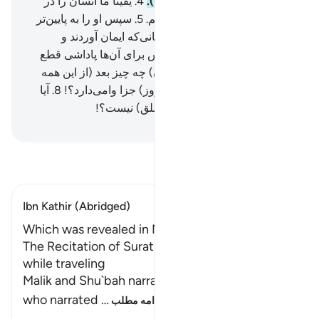
سوگند به این شهر امن (= مکه).
4
.
یقیناً ما انسان را در
بهترین صورت (و هیئت) آفریدیم.
5
.
سپس او را به پایین‌تر
مرحله بر گرداندیم.
6
.
مگر کسانی‌که ایمان آوردند و
کار‌های شایسته انجام دادند، پس برای آن‌ها پاداشی قطع
نشدنی است.
7
.
پس (ای انسان) چه چیز بعد (از این همه
دلایل روشن) تو را به تکذیب (روز) جزا وا‌می‌دارد؟!
8
.
آیا
الله بهترین داوران (و حاکم مطلق) نیست؟!
Hussein Taji Kal Dari
-
تفسیر بخوانید
Ibn Kathir (Abridged)
Which was revealed in Makkah
The Recitation of Surat At-Tin in the Prayer
while traveling
Malik and Shu`bah narrated from `Adi bin Thabit,
who narrated
…
ادامه مطلب