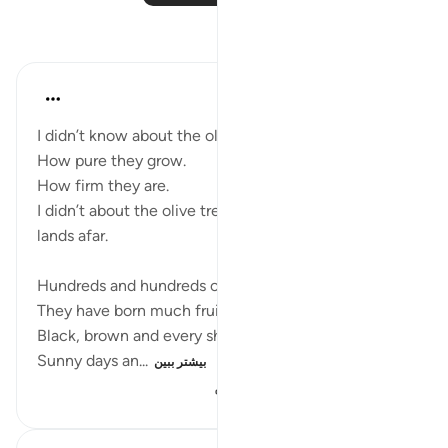
بازتاب‌ها
Razia Zahra
۲ سال پیش
·
ارجاع دادن
آیه ۱:۹۵-۸
I didn’t know about the olive trees,
How pure they grow.
How firm they are.
I didn’t about the olive trees that are in the ancient
lands afar.
Hundreds and hundreds of years old,
They have born much fruit,
Black, brown and every shade of green.
Sunny days an...
بیشتر ببین
۶۵۲
۷
۲۷