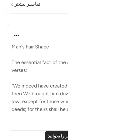
تفاسیر بیشتر
درس‌ها
In the Shade of the Quran
۳۲ هفته پیش
·
ارجاع دادن
آیه ۲:۹۵-۵
Man's Fair Shape
The essential fact of the surah is embodied in the
verses:
"We indeed have created man in the finest form,
then We brought him down to the lowest of the
low, except for those who believe and do good
deeds; for theirs shall be an unfailing re...
بیشتر ببین
۵۶۷
۰
۰
درس‌های بیشتر را بخوانید