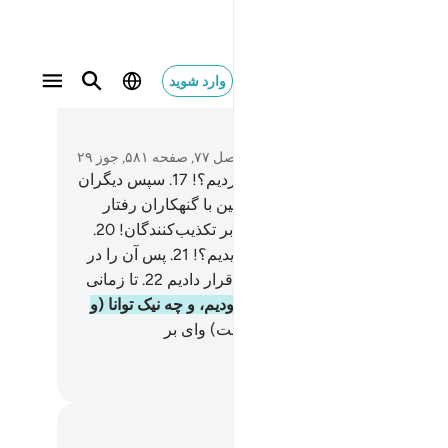
وارد شوید
متن بخوانید
فصل ۷۷, صفحه ۵۸۱, جوز ۲۹
آیا ما پیشینیان (مجرم) را نابود نکردیم؟!
17
.
سپس دیگران
ر پی آن‌ها خواهیم آورد.
18
.
این چنین با گنهکاران رفتار
نیم.
19
.
در آن روز (قیامت) وای بر تکذیب‌کنندگان!
20
.
شما را از آبی پست (و ناچیز) نیافریدیم؟!
21
.
پس آن را در
م) قرارگاهی محفوظ (و استوار) قرار دادیم
22
.
تا زمانی
ن؟!
23
.
پس ما (بر این کار) توانا بودیم، و چه نیک توانا (و
تمند) هستیم.
24
.
در آن روز (قیامت) وای بر
ب‌کنندگان!
Hussein Taji Kal D
داشت‌ها و تأملات