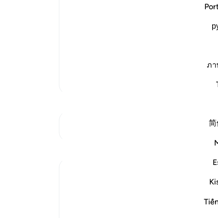
Allah says,
شما 
Por
أَلَمْ نُهْلِكِ الاٌّوَّلِينَ
(Did We not destroy the ancients) mea
р
opposed what they came to them with
ثُمَّ نُتْبِعُهُمُ الاٌّخِرِينَ
(So shall We make later generations to f
ภา
تفاسیر بیشتر
简
به تقاطع‌ها مراجعه کنید
E
Ki
The next round of the surah turns to the liv
Tiế
accordance with elaborate planning: