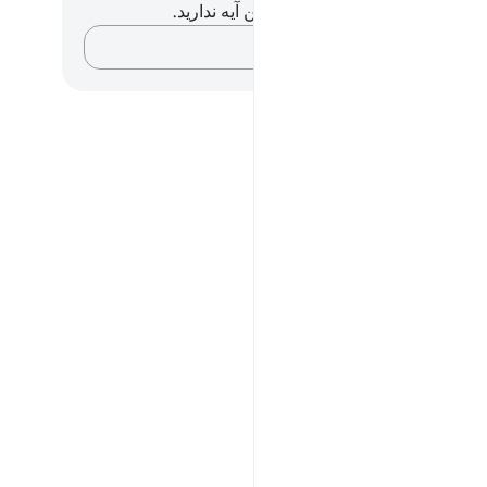
هیچ یادداشت و تأملی در مورد این آیه ندارید.
افکارتان را ثبت کنید…