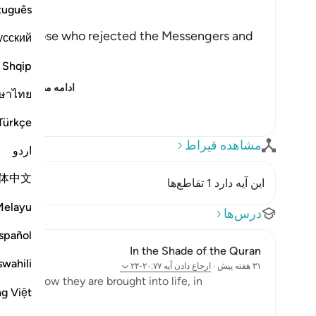
tuguês
ning, those who rejected the Messengers and
усский
.
Shqip
oll
…
ادامه مطلب
ษาไทย
Türkçe
مشاهده قیراط
اردو
体中文
این آیه دارد 1 تقاطع‌ها
Melayu
درس‌ها
spañol
In the Shade of the Quran
swahili
۳۱ هفته پیش
·
ارجاع دادن
آیه ۲۰:۷۷-۲۴
ing and how they are brought into life, in
ng Việt