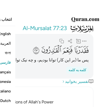
انتخاب ز
077
فقدرنا فنعم 
Al-Mursalat
77:23
English
العربية
ﱐ
ﱑ
ﱒ
ﱓ
বাংলা
پس ما (بر این کار) توانا بودیم، و چه نیک توانا (و قدر
فارسی
کلمه به کلمه
ançais
تفسیر بخوانید
onesia
taliano
Dutch
nifestations of Allah's Power