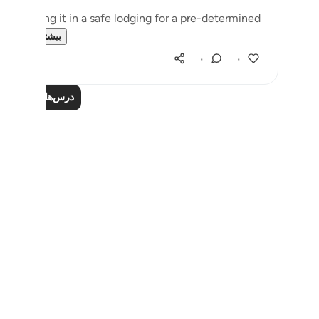
d, placing it in a safe lodging for a pre-determined
..
بیشتر ببین
۰
۰
درس‌های بیشتر را ب
Notes
placeholders
close