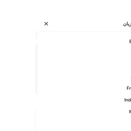
بان
وارد شوید
القادرون ٢٣
در 
۲۳:۷۷
.
16
را د
می‌ک
تمند) هستیم.
آیا 
(رح
ادامه مطلب
Fr
معی
قدر
Ind
تکذی
ari
-
I
Ibn Kathir (Abridged)
The Call to contemplate the various Ma
یاد