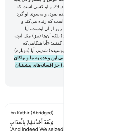
آورد، چه اندک سپاس می‌گزارید.
79
.
و او کسی است که
شما را در زمین (آفرید و) پراکنده نمود، و به‌سوی او گرد
آورده می‌شوید.
80
.
و او کسی است که زنده می‌کند و
می‌میراند، و رفت و آمد شب و روز از آن اوست، آیا
نمی‌اندیشید؟!
81
.
(چنین نکردند) بلکه آن‌ها (نیز) مثل آنچه
پیشینیان گفته بودند، گفتند.
82
.
گفتند: «آیا هنگامی‌که
مردیم و خاک و استخوان‌های (پوسیده) شدیم، آیا (دوباره)
برانگیخته می‌شویم،
83
.
به‌راستی این وعده به ما و نیاکان
ما از قبل داده شده، این (چیزی) جز افسانه‌های پیشینیان
نیست».
Hussein Taji Kal Dari
-
تفسیر بخوانید
Ibn Kathir (Abridged)
وَلَقَدْ أَخَذْنَـهُمْ بِالْعَذَابِ
(And indeed We seized them with punishment,)