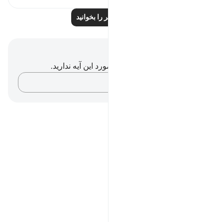
درس‌های بیشتر را بخوانید
یادداشت‌ها و تأملات
شما هیچ یادداشت و تأملی در مورد این آیه ندارید.
افکارتان را ثبت کنید…
Notes
placeholders
close