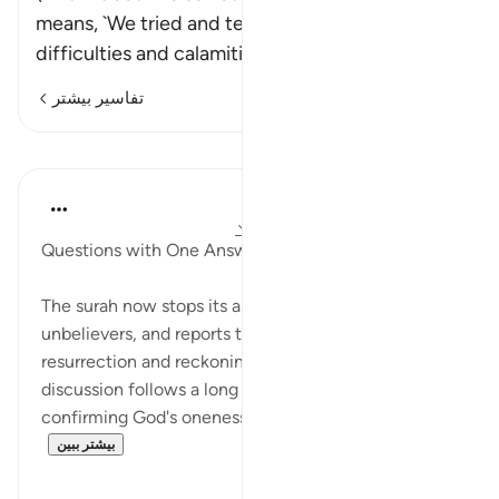
means, `We tried and tested them with
difficulties and calamities.' Hi
…
ادامه مطلب
تفاسیر بیشتر
درس‌ها
In the Shade of the Quran
۳۱ هفته پیش
·
ارجاع دادن
آیه ۸۱:۲۳-۸۳
Questions with One Answer
The surah now stops its argument with the
unbelievers, and reports their claims about
resurrection and reckoning in the life to come. This
discussion follows a long list of signs and pointers
confirming God's oneness and His being t...
بیشتر ببین
۰
۰