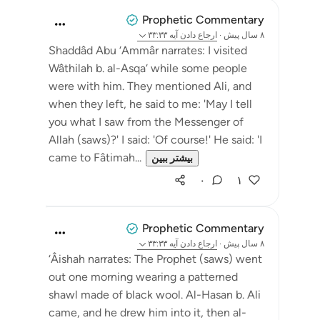
Prophetic Commentary
۸ سال پیش
·
ارجاع دادن
آیه ۳۳:۳۳
Shaddâd Abu ‘Ammâr narrates: I visited
Wâthilah b. al-Asqa‘ while some people
were with him. They mentioned Ali, and
when they left, he said to me: 'May I tell
you what I saw from the Messenger of
Allah (saws)?' I said: 'Of course!' He said: 'I
came to Fâtimah...
بیشتر ببین
۰
۱
Prophetic Commentary
۸ سال پیش
·
ارجاع دادن
آیه ۳۳:۳۳
‘Âishah narrates: The Prophet (saws) went
out one morning wearing a patterned
shawl made of black wool. Al-Hasan b. Ali
came, and he drew him into it, then al-