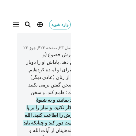
وارد شوید
 الزكاة واطعن الله ورسوله انما يريد الله ليذهب عنك
متن بخوانید
فصل ۳۳, صفحه ۴۲۲, جوز ۲۲
و هر کس از شما برای الله و پیامبرش خضوع (و
نبرداری) کند، و عمل صالح انجام دهد، پاداش او را دوبار
و خواهیم داد، و روزی ارزشمندی برای او آماده کرده‌ایم.
ای زنان پیامبر! شما مانند هیچ یک از زنان (عادی دیگر)
تید، اگر پرهیزگاری کنید؛ پس در سخن گفتن نرمی نکنید
آنگاه کسی‌که در دلش بیماری است؛ طمع کند، و سخن
ته بگویید.
33
.
و در خانه‌های خود بمانید، و به شیو‌ۀ
یت نخستین زینت‌های خود را آشکار نکنید، و نماز را بر پا
د، و زکات را بدهید، و الله و پیامبرش را اطاعت کنید، الله
ً می‌خواهد پلیدی را از شما اهل بیت دور کند و چنانکه باید
را پاک سازد.
34
.
و آنچه را در خانه‌هایتان از آیات الله و