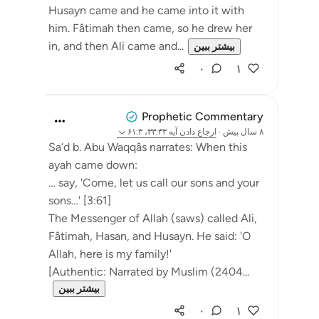
Husayn came and he came into it with
him. Fâtimah then came, so he drew her
in, and then Ali came and...
بیشتر ببین
۰
۱
Prophetic Commentary
۸ سال پیش
·
ارجاع دادن
آیه ۳۳:۳۳، ۶۱:۳
Sa‘d b. Abu Waqqâs narrates: When this
ayah came down:
… say, 'Come, let us call our sons and your
sons…' [3:61]
The Messenger of Allah (saws) called Ali,
Fâtimah, Hasan, and Husayn. He said: 'O
Allah, here is my family!'
[Authentic: Narrated by Muslim (2404...
بیشتر ببین
۰
۱