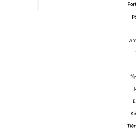
حکمت
ادامه مطلب
Por
باری
р
ari
-
Ibn Kathir (Abridged)
یاد
ภา
شما 
Enjoining certain Manners so that the 
and the Prohibition of Tabarruj
These are the good manners which Alla
that they would be an example for the 
addressing the wives of th
…
ادامه مطلب
简
تفاسیر بیشتر
E
Ki
به تقاطع‌ها مراجعه کنید
Tiế
بازتاب‌ها