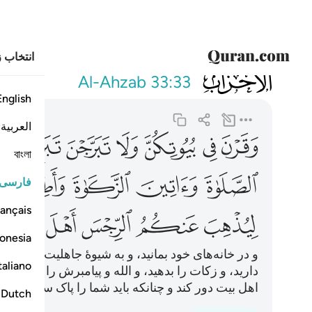
انتخاب ز
033
وقرن في بيوتك
Al-Ahzab
33:33
English
العربية
ﱦ
ﱧ
ﱨ
ﱩ
ﱪ
ﱫ
ﱬ
বাংলা
ﱰ
ﱱ
ﱲ
ﱳ
ﱴ
فارسی
ançais
ﱺ
ﱻ
ﱼ
ﱽ
ﱾ
onesia
و در خانه‌های خود بمانید، و به شیو‌ۀ جاهلیت نخستین ز
taliano
دارید، و زکات را بدهید، و الله و پیامبرش را اطاعت کن
اهل بیت دور کند و چنانکه باید شما را پاک سازد.
Dutch