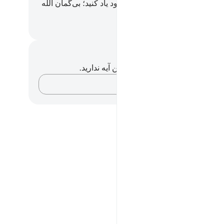
 (= سنت پیامبر) خوانده می‌شود یاد کنید؛ بی‌گمان الله
ک‌بین آگاه است.
Hussein Taji Kal D
داشت‌ها و تأملات
هیچ یادداشت و تأملی در مورد این آیه ندارید.
افکارتان را ثبت کنید…