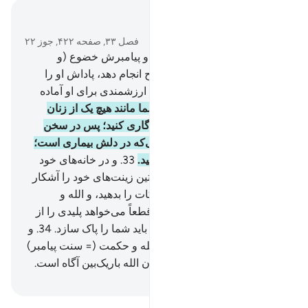
در متن بخوانید
فصل ۳۳, صفحه ۴۲۲, جوز ۲۲
31
.
و هر کس از شما برای الله و پیامبرش خضوع (و
فرمانبرداری) کند، و عمل صالح انجام دهد، پاداش او را
دوبار به او خواهیم داد، و روزی ارزشمندی برای او آماده
کرده‌ایم.
32
.
ای زنان پیامبر! شما مانند هیچ یک از زنان
(عادی دیگر) نیستید، اگر پرهیزگاری کنید؛ پس در سخن
گفتن نرمی نکنید که آنگاه کسی‌که در دلش بیماری است؛
طمع کند، و سخن شایسته بگویید.
33
.
و در خانه‌های خود
بمانید، و به شیو‌ۀ جاهلیت نخستین زینت‌های خود را آشکار
نکنید، و نماز را بر پا دارید، و زکات را بدهید، و الله و
پیامبرش را اطاعت کنید، الله قطعاً می‌خواهد پلیدی را از
شما اهل بیت دور کند و چنانکه باید شما را پاک سازد.
34
.
و
آنچه را در خانه‌هایتان از آیات الله و حکمت (= سنت پیامبر)
خوانده می‌شود یاد کنید؛ بی‌گمان الله باریک‌بین آگاه است.
Hussein Taji Kal Dari
-