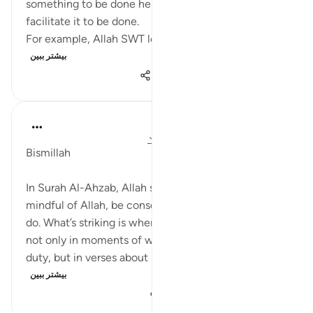
something to be done he opens all the doors to
facilitate it to be done.
For example, Allah SWT loves for us to pray...
بیشتر ببین
۲٬۸۸۸
۰
۲۲
Dr Maryam Fayyaz
۴۴ هفته پیش
·
ارجاع دادن
آیه ۳۲:۳۳-۳۳
Bismillah
In Surah Al-Ahzab, Allah says 'ittaqullah' — be
mindful of Allah, be conscious of Him in all that you
do. What’s striking is where this command appears:
not only in moments of war, leadership, or public
duty, but in verses about home life, marriage,...
بیشتر ببین
۲۴۱
۳
۱۳