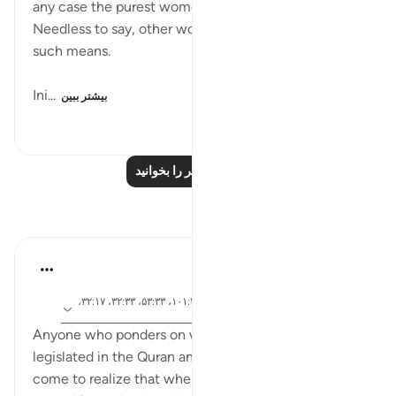
any case the purest women in the whole world?
Needless to say, other women are in greater need of
such means.
Ini...
بیشتر ببین
۲۶۸
۰
۱
درس‌های بیشتر را بخوانید
بازتاب‌ها
tareq abed
۷ سال پیش
·
ارجاع
آیه ۴۳:۴، ۱۰۲:۴، ۳۰:۲۴، ۴۳:۲، ۱۰۱:۴، ۵۳:۳۳، ۳۲:۳۳، ۳۲:۱۷،
دادن
۲۳۹:۲
Anyone who ponders on what Allah swt has
legislated in the Quran and Sunnah will very soon
come to realize that whenever Allah SWT likes for