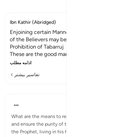
تفسیر بخوانید
Ibn Kathir (Abridged)
Enjoining certain Manners so that the Mothers
of the Believers may be an Example; and the
Prohibition of Tabarruj
These are the good manners which Alla
…
ادامه مطلب
تفاسیر بیشتر
درس‌ها
In the Shade of the Quran
۳۱ هفته پیش
·
ارجاع دادن
آیه ۳۲:۳۳
What are the means to remove what is loathsome
and ensure the purity of those women married to
the Prophet, living in his home, and who were,, in