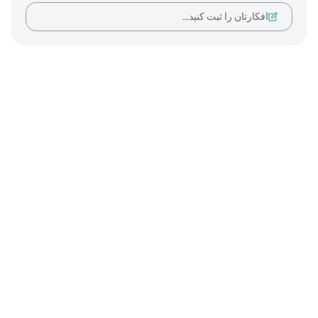
افکارتان را ثبت کنید…
Notes
placeholders
close