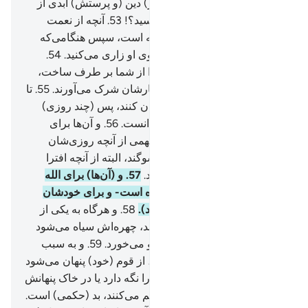
زمین است از آنِ اوست، و (نیز) دین (و پرستش) ابدی از
آنِ اوست، آیا از غیر الله می‌ترسید؟!
53
.
آنچه از نعمت
دارید، پس (همه) از (جانب) الله است، سپس هنگامی‌که
ناراحتی به شما رسد، باز به سوی او زاری می‌کنید.
54
.
سپس هنگامی‌که آن ناراحتی را از شما بر طرف ساخت،
آنگاه گروهی از شما به پروردگار‌شان شرک می‌آورند.
55
.
تا
آنچه را که به آن‌ها داده‌ایم کفران کنند، پس (چند روزی)
بهره گیرید، که بزودی خواهید دانست.
56
.
و آن‌ها برای
چیزی (=بتانی) که نمی‌دانند، سهمی از آنچه روزی‌شان
داده‌ایم قرار می‌دهند، به الله سوگند، البته از آنچه افترا
می‌بندید، بازخواست خواهید شد.
57
.
و (آن‌ها) برای الله
دختران قرار می‌دهند، - او منزه است- و برای خودشان
آنچه را میل دارند (قرار می‌دهند).
58
.
و هرگاه به یکی از
آن‌ها به (تولد) دختر بشارت دهند، چهره‌اش سیاه می‌شود
در حالی‌که او خشم خود را فرو می‌خورد.
59
.
و به سبب
بشارتِ بدی که به او داده شده، از قوم (خود) پنهان می‌شود
(می‌اندیشد که) آیا با خواری او را نگه دارد یا در خاک پنهانش
کند؟! آگاه باشید آنچه را که حکم می‌کنند، بد (حکمی) است.