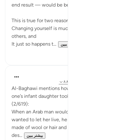
end result — would be best directed inwards.
This is true for two reasons:
Changing yourself is much easier than changing
others, and
It just so happens t...
بیشتر ببین
۱
۱۱
Abdel-Minem Mustafa
۸ سال پیش
·
ارجاع دادن
آیه ۵۷:۱۶-۶۹، ۸:۸۱
Al-Baghawi mentions how this practice of burying
one’s infant daughter took place in his Tafseer
(2/619):
When an Arab man would have a daughter, and he
wanted to let her live, he would dress her in a robe
made of wool or hair and would leave her in the
des...
بیشتر ببین