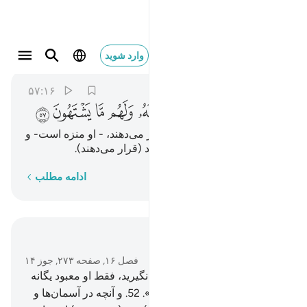
ويجعلون لله البنات سبحانه ولهم ما يشتهون ٥٧
وارد شوید
An-Nahl
16:57
۵۷:۱۶
ﱗ
ﱘ
ﱙ
ﱚ
ﱛ
ﱜ
ﱝ
ﱞ
و (آن‌ها) برای الله دختران قرار می‌دهند، - او منزه است- و
برای خودشان آنچه را میل دارند (قرار می‌دهند).
کلمه به کلمه
ادامه مطلب
در متن بخوانید
فصل ۱۶, صفحه ۲۷۳, جوز ۱۴
51
.
و الله فرمود: «دو معبود را نگیرید، فقط او معبود یگانه
است، پس (تنها) از من بترسید».
52
.
و آنچه در آسمان‌ها و