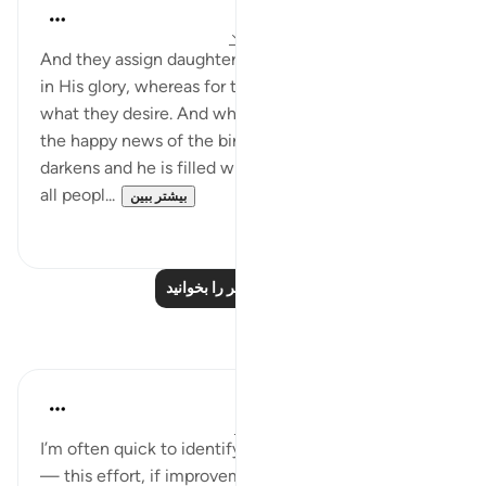
In the Shade of the Quran
۳۱ هفته پیش
·
ارجاع دادن
آیه ۵۷:۱۶-۵۹
And they assign daughters to God, who is limitless
in His glory, whereas for themselves they choose
what they desire. And when any of them is given
the happy news of the birth of a girl, his face
darkens and he is filled with gloom. He tries to avoid
all peopl...
بیشتر ببین
۰
۱
درس‌های بیشتر را بخوانید
بازتاب‌ها
Yazin
۵ سال پیش
·
ارجاع دادن
آیه ۵۰:۱۶-۵۹
I’m often quick to identify negative traits in others
— this effort, if improvement truly is the desired