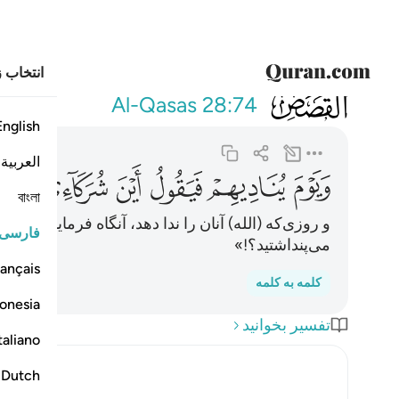
انتخاب ز
028
ويوم يناديهم ف
Al-Qasas
28:74
English
العربية
ﱻ
ﱼ
ﱽ
ﱾ
ﱿ
ﲀ
বাংলা
و روزی‌که (الله) آنان را ندا دهد، آنگاه فرماید: «کج
فارسی
می‌پنداشتید؟!»
ançais
کلمه به کلمه
onesia
تفسیر بخوانید
taliano
Dutch