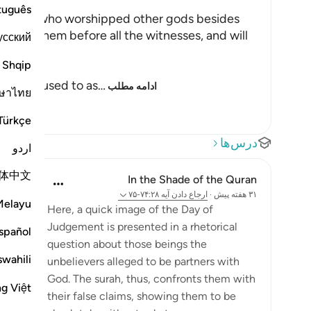
tuguês
for those who worshipped other gods besides
 call to them before all the witnesses, and will
усский
Shqip
hom you used to as
…
ادامه مطلب
ษาไทย
Türkçe
درس‌ها
اردو
体中文
In the Shade of the Quran
۳۱ هفته پیش
·
ارجاع دادن
آیه ۷۴:۲۸-۷۵
Melayu
Here, a quick image of the Day of
Judgement is presented in a rhetorical
spañol
question about those beings the
swahili
unbelievers alleged to be partners with
God. The surah, thus, confronts them with
ng Việt
their false claims, showing them to be