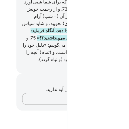
دار گرداند، کیست معبودی جز الله که برای شما شبی آورد
ر آن آرام بگیرید؟! آیا نمی‌بینید؟!
73
.
و از رحمت خویش
 روز را برای شما قرار داد، تا در آن (= شب) آرام
ید، و تا (در روز) از فضل او (روزی) بجویید، و شاید سپاس
ید.
74
.
و روزی‌که (الله) آنان را ندا دهد، آنگاه فرماید:
ا هستند، شریکانی را که برای من می‌پنداشتید؟!»
75
.
و
ر امتی گواهی بر می‌گزینیم، آنگاه می‌گوییم: «دلیل خود را
رید» آنگاه بدانند که حق از آن الله است، و (تمام) آنچه را
ا می‌بستند از (نظر) آنان ناپدید شود (و تباه گردد).
Hussein Taji Kal D
داشت‌ها و تأملات
هیچ یادداشت و تأملی در مورد این آیه ندارید.
افکارتان را ثبت کنید…