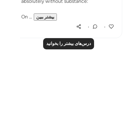
absolutely without substance:
On ...
بیشتر ببین
۰
۰
درس‌های بیشتر را بخوانید
Notes
placeholders
close