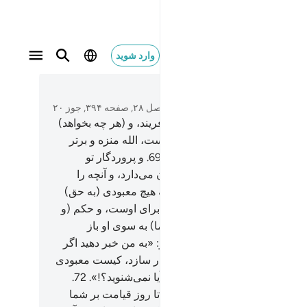
وارد شوید
متن بخوانید
فصل ۲۸, صفحه ۳۹۴, جوز ۲۰
و پروردگار تو هر چه بخواهد می‌آفریند، و (هر چه بخواهد)
ی‌گزیند، آنان را (هیچ) اختیاری نیست، الله منزه و برتر
از آنچه شریک او قرار می‌دهند.
69
.
و پروردگار تو
اند آنچه را که سینه‌های آنان پنهان می‌دارد، و آنچه را
ر می‌کنند.
70
.
و او ذاتی است که هیچ معبودی (به حق)
او نیست، ستایش در دنیا و آخرت برای اوست، و حکم (و
نروایی) از آن اوست، و (همۀ شما) به سوی او باز
نده می‌شوید.
71
.
(ای پیامبر!) بگو: «به من خبر دهید اگر
ه شب را تا روز قیامت بر شما پایدار سازد، کیست معبودی
لله که برای شما روشنی آورد؟! آیا نمی‌شنوید؟!».
72
.
 «به من خبر دهید اگر الله روز را تا روز قیامت بر شما