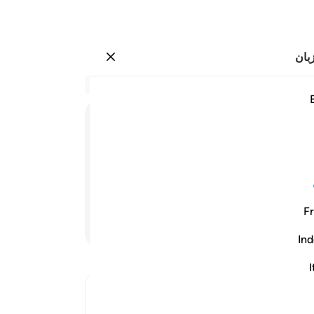
بان
وارد شوید
يقول اين شركايي الذين كنتم تزعمون ٧٤
در 
۷۴:۲۸
.
68
ﲁ
ﲂ
ﲃ
بر م
است 
ا هستند، شریکانی را که برای من
می‌د
آشکا
Fr
جز 
ادامه مطلب
فرما
Ind
گردا
الل
I
جز ا
Ibn Kathir (Abridged)
بگو: