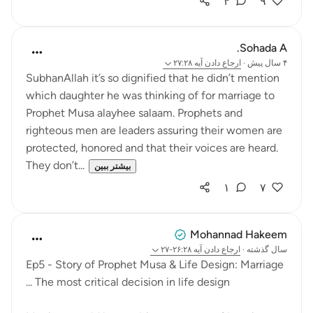
۴
۹
Sohada A.
۴ سال پیش
·
ارجاع دادن
آیه ۲۷:۲۸
SubhanAllah it’s so dignified that he didn’t mention
which daughter he was thinking of for marriage to
Prophet Musa alayhee salaam. Prophets and
righteous men are leaders assuring their women are
protected, honored and that their voices are heard.
They don’t...
بیشتر ببین
۱
۷
Mohannad Hakeem
سال گذشته
·
ارجاع دادن
آیه ۲۶:۲۸-۲۷
Ep5 - Story of Prophet Musa & Life Design: Marriage
... The most critical decision in life design