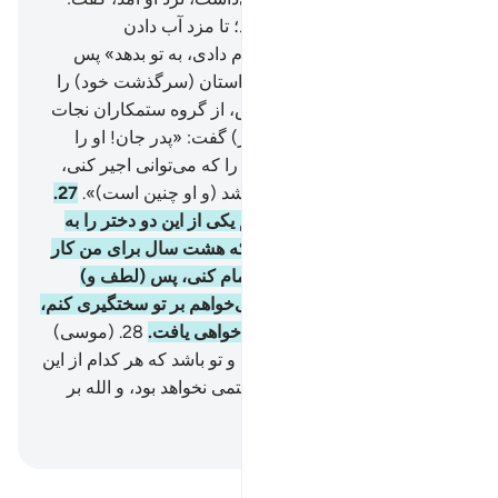
«همانا پدرم تو را دعوت می‌کند؛ تا مزد آب دادن
(گوسفندان) را که برای ما انجام دادی، به تو بدهد» پس
چون (موسی) به نزد او آمد و داستان (سرگذشت خود) را
بر او حکایت کرد، گفت: «نترس، از گروه ستمکاران نجات
یافتی».
26
.
یکی از آن دو (دختر) گفت: «پدر جان! او را
اجیر کن، بی‌تردید بهترین کسی را که می‌توانی اجیر کنی،
کسی است که نیرومند امین باشد (و او چنین است)».
27
.
(شعیب) گفت: «من می‌خواهم یکی از این دو دختر را به
ازدواج تو در بیاورم به شرطی‌که هشت سال برای من کار
کنی، و اگر (آن را) تا ده سال تمام کنی، پس (لطف و)
محبتی از سوی توست، من نمی‌خواهم بر تو سختگیری کنم،
اگر الله بخواهد مرا از صالحان خواهی یافت.
28
.
(موسی)
گفت: «این (قرار داد) میان من و تو باشد که هر کدام از این
دو مدت را انجام دادم بر من ستمی نخواهد بود، و الله بر
آنچه می‌گوییم گواه است».
Hussein Taji Kal Dari
-