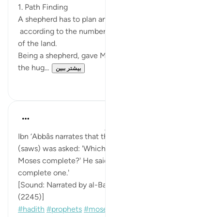
1. Path Finding
A shepherd has to plan and map out his tracks
according to the number of his flock and the terrain
of the land.
Being a shepherd, gave Musa AS training in leading
the hug...
بیشتر ببین
۰
۶
Prophetic Commentary
۸ سال پیش
·
ارجاع دادن
آیه ۲۷:۲۸-۲۸
Ibn ‘Abbâs narrates that the Messenger of Allah
(saws) was asked: 'Which of the two terms did
Moses complete?' He said: 'The longer and more
complete one.'
[Sound: Narrated by al-Bazzâr in Kashf al-Astâr
(2245)]
#hadith
#prophets
#moses
#integrity
#hardwork