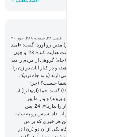
کلمه به کلمه
ادامه مطلب
در متن بخوانید
فصل ۲۸, صفحه ۳۸۸, جوز ۲۰
22
.
و هنگامی‌که به (جانب شهر) مدین رو آورد؛ گفت: «امید
است پروردگارم مرا به راه راست هدایت کند».
23
.
و چون
به (چاه) آب مدین رسید، بر آن (چاه) گروهی از مردم را دید
که (چهارپایان خود را) آب می‌دهند، و در کنار آنان دو زن را
دید که (گوسفندان خود را) باز می‌دارند (و به چاه نزدیک
نمی‌شوند، موسی) گفت: «کار شما چیست؟ (چرا
گوسفند‌‌ان خود را آب نمی‌دهید؟!) گفتند: «ما (آن‌ها را) آب
نمی‌دهیم تا چوپان‌ها باز گردند (و بروند) و پدر ما پیر
کهن‌سال است (و توانایی این کار را ندارد)».
24
.
پس
(موسی) برای گوسفندان آن دو آب داد، سپس رو به سایه
آورد، آنگاه گفت: «پروردگارا! من هر خیری که بر من
بفرستی نیازمند هستم».
25
.
آنگاه یکی از آن دو (زن) در
حالی‌که با نهایت حیا گام بر می‌داشت، نزد او آمد، گفت: