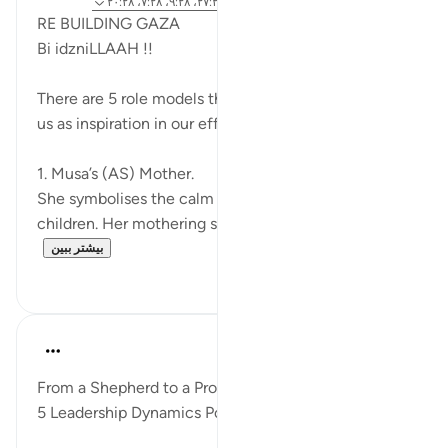
۲ سال پیش
·
ارجاع دادن
آیه ۱۱:۲۸-۱۲، ۲۷:۲۸، ۹:۲۸، ۷:۲۸، ۲۰:۲۸
RE BUILDING GAZA
Bi idzniLLAAH !!
There are 5 role models that Quran has presented to
us as inspiration in our efforts to rebuild Gaza.
1. Musa’s (AS) Mother.
She symbolises the calm teachings of wahyu to her
children. Her mothering skills built a strong fo...
بیشتر ببین
۰
۱۷
Syaari Ab Rahman
۲ سال پیش
·
ارجاع دادن
آیه ۲۷:۲۸
From a Shepherd to a Prophet
5 Leadership Dynamics Portrayed by Musa AS