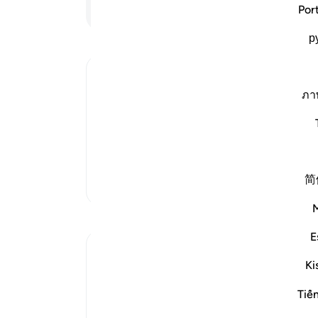
به 
ادامه مطلب
Por
آور
р
روز
(حال
بودن
Ibn Kathir (Abridged)
من!
ภา
Musa was supported by a believing Man
می‌
The well-known view is that this belie
کنان
family of Fir`awn. As-Suddi said, he was
(عذ
And it was said that he was the one w
هدای
简
یوسف
تفاسیر بیشتر
او ب
بازتاب‌ها
مرد 
کرد
E
Abu Hizkeel
می‌
Ki
۲۱ هفته پیش
·
ارجاع دادن
آیه ۲۹:۴۰
باشد
*How the Masses Are Deceived*
کسا
Tiế
این
Allah (ʿazza wa jall) says,