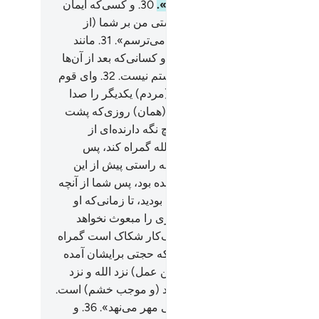
راه صحیح (و رشد) هدایت نمی‌کنم».
30
.
و کسی‌که ایمان
ده بود، گفت: «ای قوم من! به راستی من بر شما (از
ی) همانند روز گروه‌های (پیشین) می‌ترسم».
31
.
مانند
 و) شیوۀ قوم نوح و عاد و ثمود، و کسانی‌که بعد از آن‌ها
د، و الله برای بندگانش خواستار ستم نیست.
32
.
وای قوم
 بی‌گمان من بر شما از روزی‌که (مردم) یکدیگر را صدا
زنند، (روز قیامت) می‌ترسم،
33
.
(همان) روزی‌که پشت
 روی می‌گردانید، و برای شما هیچ نگه دارنده‌ای از
اب) الله نیست، و هر کس را که الله گمراه کند، پس
ت کننده‌ای برای او نیست.
34
.
و به راستی پیش از این
 با دلایل روشن به (نزد) شما آمده بود، پس شما از آنچه
رای شما آورده بود پیوسته در شک بودید، تا زمانی‌که او
گفتید: «هرگز الله بعد از او پیامبری را مبعوث نخواهد
». این‌گونه الله کسی را که اسراف‌کار شکاک است گمراه
سازد.
35
.
(همان) کسانی‌که بی آنکه حجتی برایشان آمده
، در آیات الله مجادله می‌کنند (این عمل) نزد الله و نزد
نی‌که ایمان آورده‌اند سخت ناپسند (و موجب خشم) است.
 گونه الله بر دل هر متکبر سرکشی مهر می‌نهد».
36
.
و