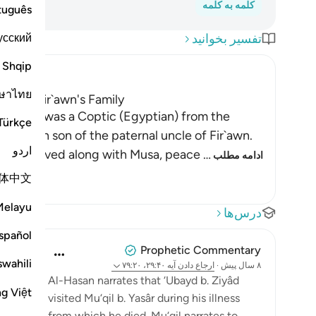
کلمه به کلمه
tuguês
усский
تفسیر بخوانید
Shqip
ษาไทย
 from Fir`awn's Family
ving man was a Coptic (Egyptian) from the
Türkçe
 a cousin son of the paternal uncle of Fir`awn.
اردو
ho was saved along with Musa, peace
…
ادامه مطلب
体中文
Melayu
درس‌ها
spañol
Prophetic Commentary
swahili
۸ سال پیش
·
ارجاع دادن
آیه ۲۹:۴۰، ۷۹:۲۰
Al-Hasan narrates that ‘Ubayd b. Ziyâd
ng Việt
visited Mu‘qil b. Yasâr during his illness
from which he died. Mu‘qil narrates to