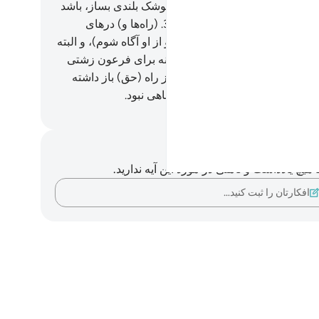
ون گفت: «ای هامان! برای من کوشک بلندی بساز، باشد
ه آن درها (و راه‌ها) دست یابم.
37
.
(راه‌ها و) در‌های
ن‌ها، تا به معبود موسی بنگرم (و از او آگاه شوم)، و البته
و را دروغگو می‌پندارم». و این‌گونه برای فرعون زشتی
ارش (در نظرش) آراسته شد، و از راه (حق) باز داشته
وحیله (و نیرنگ) فرعون جز در تباهی نبود.
Hussein Taji Kal D
داشت‌ها و تأملات
هیچ یادداشت و تأملی در مورد این آیه ندارید.
افکارتان را ثبت کنید…