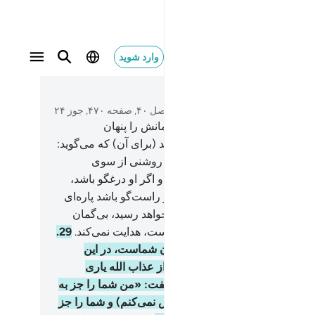
وارد شوید
 فرعون ما اريكم الا ما ارى وما اهديكم الا سبيل الرشا
متن بخوانید
فصل ۴۰, صفحه ۴۷۰, جوز ۲۴
و مرد مؤمنی از آل فرعون که ایمانش را پنهان
داشت، گفت: آیا مردی را می‌کشید (برای آن) که می‌گوید:
ردگار من الله است، و همانا دلایل روشنی از سوی
دگار‌تان برای شما آورده است؟! و اگر او درغگو باشد،
اه) دروغش بر گردن اوست، و اگر راست‌گو باشد پاره‌ای
نچه به شما وعده می‌دهد به شما خواهد رسید، بی‌گمان
ه کسی را که اسراف‌کار دروغگو است، هدایت نمی‌کند.
29
.
 قوم من! امروز فرمانروایی از آن شماست، در این
مین پیروزید پس چه کسی ما را از عذاب الله یاری
دهد، اگر (عذاب) بیاید». فرعون گفت: «من شما را جز به
ی که (مصلحت) می‌بینم، (سفارش نمی‌کنم) و شما را جز