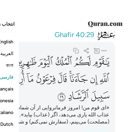
انتخاب ز
040
يا قوم لكم الملك اليوم
Ghafir
40:29
English
العربية
ﲎ
ﲏ
ﲐ
ﲑ
ﲒ
ﲓ
ﲔ
বাংলা
ﲙ
ﲚ
ﲛﲜ
ﲝ
ﲞ
ﲟ
ﲠ
ﲡ
فارسی
ançais
ﲧ
ﲨ
ﲩ
onesia
«ای قوم من! امروز فرمانروایی از آن شماست، در ا
taliano
عذاب الله یاری می‌دهد، اگر (عذاب) بیاید». فرعون 
(مصلحت) می‌بینم، (سفارش نمی‌کنم) و شما را جز به
Dutch