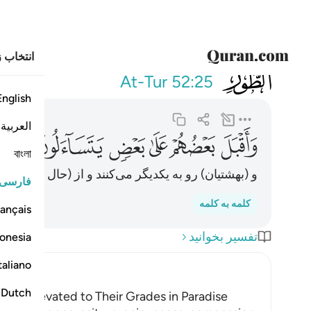
انتخاب ز
052
واقبل بعضهم على بعض
At-Tur
52:25
English
العربية
ﲢ
ﲣ
ﲤ
ﲥ
ﲦ
ﲧ
বাংলা
و (بهشتیان) رو به یکدیگر می‌کنند و از (حال گذشتۀ) ی
فارسی
کلمه به کلمه
ançais
تفسیر بخوانید
onesia
taliano
Dutch
ll be elevated to Their Grades in Paradise