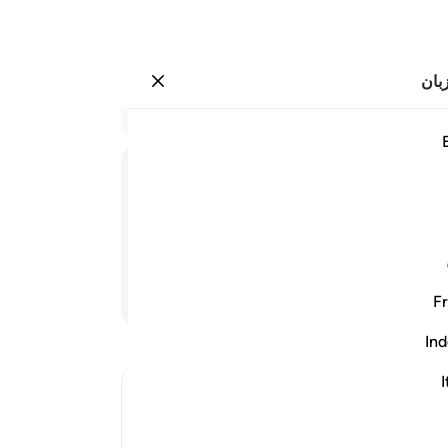
بان
وارد شوید
 يتساءلون ٢٥
در 
۲۵:۵۲
.
17
فرا
مسر
کدیگر سؤال می‌نمایند.
داش
گوار
ادامه مطلب
Fr
.
20
می‌
Ind
در م
(نیز
I
Ibn Kathir (Abridged)
بهشت
The Offspring of Righteous Believers wi
نمی