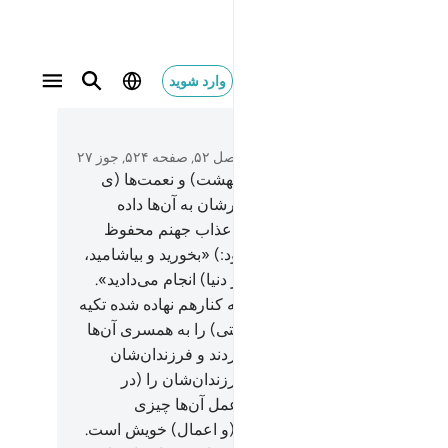
وارد شوید
متن بخوانید
فصل ۵۲, صفحه ۵۲۴, جوز ۲۷
بی‌گمان پرهیزگاران در باغ‌ها (ی بهشت) و نعمت‌ها (ی
وان) هستند.
18
.
و از آنچه پروردگارشان به آن‌ها داده
ورند، و پروردگارشان آن‌ها را از عذاب جهنم محفوظ
ته است.
19
.
(به آن‌ها گفته می‌شود:) «بخورید و بیاشامید،
ای‌تان باد، به (خاطر) آنچه که (در دنیا) انجام می‌دادید».
(در حالی‌که آن‌ها) بر تخت‌هایی که کنارهم نهاده شده تکیه
زنند، و حوریان گشاده چشم (بهشتی) را به همسری آن‌ها
ی‌آوریم.
21
.
و کسانی‌که ایمان آوردند و فرزندان‌شان
) در ایمان از آنان پیروی کردند، فرزندان‌شان را (در
) به آن‌ها ملحق می‌کنیم، و از عمل آن‌ها چیزی
‌کاهیم، و هرکس درگرو دستاوردِ (و اعمال) خویش است.