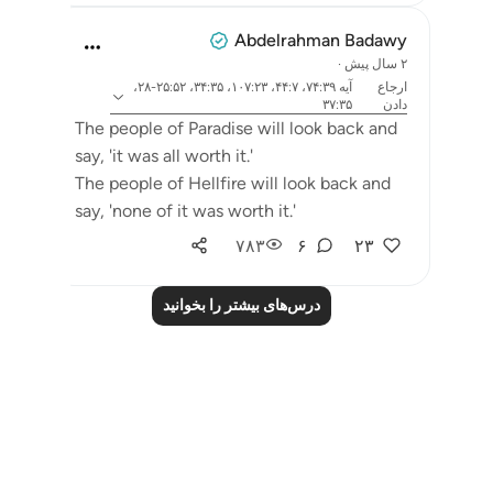
Abdelrahman Badawy
۲ سال پیش
·
ارجاع
آیه ۷۴:۳۹، ۴۴:۷، ۱۰۷:۲۳، ۳۴:۳۵، ۲۵:۵۲-۲۸،
دادن
۳۷:۳۵
The people of Paradise will look back and
say, 'it was all worth it.'
The people of Hellfire will look back and
say, 'none of it was worth it.'
۷۸۳
۶
۲۳
درس‌های بیشتر را بخوانید