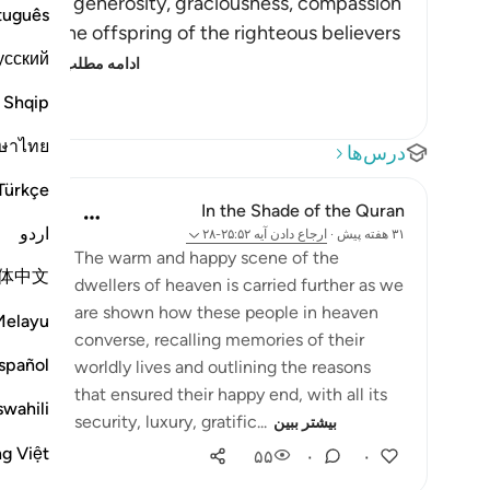
 His favor, generosity, graciousness, compassion
tuguês
When the offspring of the righteous believers
усский
lah wi
…
ادامه مطلب
Shqip
ษาไทย
درس‌ها
Türkçe
In the Shade of the Quran
اردو
۳۱ هفته پیش
·
ارجاع دادن
آیه ۲۵:۵۲-۲۸
The warm and happy scene of the
体中文
dwellers of heaven is carried further as we
are shown how these people in heaven
Melayu
converse, recalling memories of their
spañol
worldly lives and outlining the reasons
that ensured their happy end, with all its
swahili
security, luxury, gratific...
بیشتر ببین
ng Việt
۵۵
۰
۰