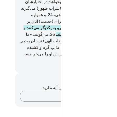
و پیوسته ازهر میوه و گوشتی که بخواهند در اختیارشان
ذاریم.
23
.
در آنجا از یکدیگر جام (شراب طهور) می‌گیرند
ه بیهوده‌گویی در آن است و نه گناهی،
24
.
و همواره
انی همچون مرواید درون صدف برای (خدمت) آنان بر
شان می‌چرخند.
25
.
و (بهشتیان) رو به یکدیگر می‌کنند و
حال گذشتۀ) یکدیگر سؤال می‌نمایند.
26
.
می‌گویند: «ما
از این در میان خانوادۀ خود (از عذاب الهی) ترسان بودیم.
پس الله بر ما منتّ نهاد و ما را از عذاب گرم و کشنده
نم) حفظ کرد.
28
.
همانا ما پیش از این او را می‌خواندیم،
مان او نیکوکار مهربان است.
Hussein Taji Kal D
داشت‌ها و تأملات
هیچ یادداشت و تأملی در مورد این آیه ندارید.
افکارتان را ثبت کنید…