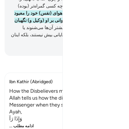
ببینند؛ به زودی خواهند دانست چه کسی گمراه‌تر (بوده)
است.
43
.
آیا دیدی کسی را که هوای (نفس) خود را معبود
خود برگزیده است؟! آیا تو می‌توانی بر او (وکیل و) نگهبان
باشی؟!
44
.
آیا گمان می‌کنی بیشتر آن‌ها می‌شنوند یا
می‌فهمند؟! آن‌ها همچون چهارپایانی بیش نیستند، بلکه اینان
گمراه‌ترند.
Hussein Taji Kal Dari
-
تفسیر بخوانید
Ibn Kathir (Abridged)
How the Disbelievers mocked the Messenger
Allah tells us how the disbelievers mocked the
Messenger when they saw him. This is like the
Ayah,
وَإِذَا رَآ
…
ادامه مطلب