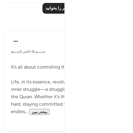
درس‌های بیشتر را بخوانید
بازتاب‌ها
Dr Maryam Fayyaz
۲ سال پیش
·
ارجاع دادن
آیه ۴۳:۲۵
﷽
It’s all about controlling the nafs, isn’t it?
Life, in its essence, revolves around mastering this
inner struggle—a struggle emphasized repeatedly in
the Quran. Whether it’s the discipline of studying
hard, staying committed to a job, managing the
endles...
بیشتر ببین
۲
۱۳