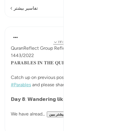
تفاسیر بیشتر
درس‌ها
Sohaib Saeed
۴ سال پیش
·
ارجاع دادن
آیه ۴۱:۲۵-۴۴، ۱۷۱:۲
QuranReflect Group Reflection Activity, Ramadan
1443/2022
𝐏𝐀𝐑𝐀𝐁𝐋𝐄𝐒 𝐈𝐍 𝐓𝐇𝐄 𝐐𝐔𝐑𝐀𝐍
Catch up on previous posts using the hashtag
#Parables
and please share your comments.
𝗗𝗮𝘆 𝟴: 𝗪𝗮𝗻𝗱𝗲𝗿𝗶𝗻𝗴 𝗹𝗶𝗸𝗲 𝗟𝗶𝘃𝗲𝘀𝘁𝗼𝗰𝗸
We have alread...
بیشتر ببین
۱۵
۱۵