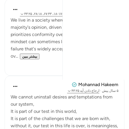
hafeez saba
۲ سال پیش
·
ارجاع دادن
آیه ۷۶:۶-۷۹، ۱۷:۳۹-۱۸، ۶۷:۴۳، ۲۸:۱۸، ۴۳:۲۵
We live in a society where people often follow the
majority's opinion, driven by a herd mentality that
prioritizes conformity over individual success. This
mindset can sometimes lead to failure, but it’s
failure that's widely accepted. We prioritize fashion
ov...
بیشتر ببین
۴
۲۱
Mohannad Hakeem
۵ سال پیش
·
ارجاع دادن
آیه ۴۳:۲۵
We cannot uninstall desires and temptations from
our system,
It is part of our test in this world,
It is part of the challenges that we are born with,
without it, our test in this life is over, is meaningless,