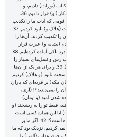
35
.
و به راستی (ما) به موسی کتاب (تورات) دادیم، و
برادرش هارون را همراه او مددکار (او) قرار دادیم.
36
.
آنگاه گفتیم: «شما دو نفر سوی قومی که آیات ما را تکذیب
کردند، بروید» پس آن‌ها را بشدت (هلاک و) نابود کردیم.
37
.
و قوم نوح را هنگامی‌که پیامبران را تکذیب کردند، آن‌ها را
غرق کردیم، و آن‌ها را برای مردم (نشانه و) عبرت قرار
دادیم، و برای ستمکاران عذاب درد ناکی آماده کرده‌ایم.
38
.
و (همچنین) عاد و ثمود و اصحاب رس و نسل‌های بسیار را
که بین آن‌ها بودند (هلاک کردیم).
39
.
و برای هر یک از آن‌ها
مثل‌ها زدیم، و همگی (آن‌ها) را سخت نابود (و هلاک) کردیم.
40
.
و به راستی آن‌ها (= مشرکان مکه) بر قریه‌ای که باران
بلا بر آن باریده بود، گذشتند، آیا آن را نمی‌دیدند؟! (آری،
می‌دیدند) بلکه به (قیامت و) زنده شدن امید (و ایمان)
ندارند.
41
.
و هنگامی‌که تو را ببینند، فقط تو را به ریشخند (و
مسخره) می‌گیرند، (و می‌گویند:) آیا این همان کسی است
که الله او را به پیامبری فرستاده است؟!
42
.
اگر ما بر
(پرستش) معبود‌مان استقامت نمی‌کردیم، نزدیک بود که ما
را از (پرستش) آن‌ها گمراه کند! و چون عذاب (الهی) را