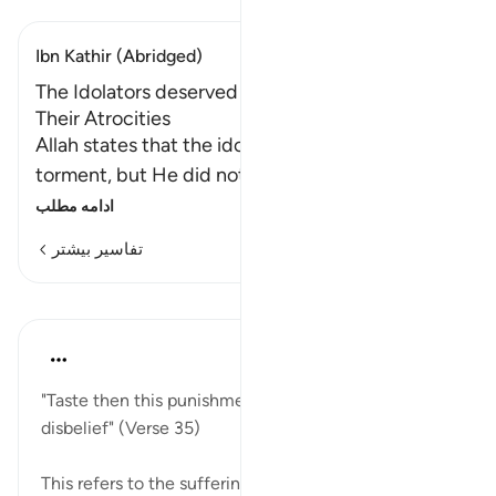
Ibn Kathir (Abridged)
The Idolators deserved Allah's Torment after
Their Atrocities
Allah states that the idolators deserved the
torment, but He did not torment them in hono
…
ادامه مطلب
تفاسیر بیشتر
درس‌ها
In the Shade of the Quran
۳۲ هفته پیش
·
ارجاع دادن
آیه ۳۵:۸
"Taste then this punishment in consequence of your
disbelief" (Verse 35)
This refers to the suffering inflicted on the