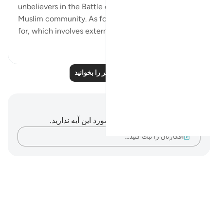
unbelievers in the Battle of Badr at the hands of the
Muslim community. As for the suffering they prayed
for, which involves extermination,...
بیشتر ببین
۱۶۶
۰
۲
درس‌های بیشتر را بخوانید
یادداشت‌ها و تأملات
شما هیچ یادداشت و تأملی در مورد این آیه ندارید.
افکارتان را ثبت کنید…