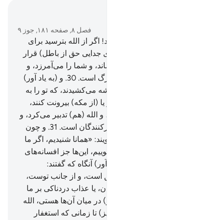
در متن بخوانید
فصل ۸, صفحه ۱۸۱, جوز ۹
29
.
ای کسانی‌که ایمان آورده‌اید! اگر از الله بترسید برای
شما راه نجات (و وسیله‌ای برای جدایی حق از باطل) قرار
می‌دهد، و گناهان‌تان را می‌پوشاند، و شما را می‌آمرزد، و
الله صاحب فضل و بخشش بزرگ است.
30
.
و (به یاد آور)
آنگاه که کافران در(بارۀ) تو نقشه می‌کشیدند، که تو را به
زندان بیفکنند، یا تو را بکشند، و یا (از مکه) بیرونت کنند،
آن‌ها چاره و مکر می‌اندیشیدند، و الله (هم) تدبیر می‌کرد، و
الله بهترین (چاره‌جویان و) تدبیرکنندگان است.
31
.
و چون
آیات ما بر آن‌ها خوانده شود، گویند: «همانا شنیدیم، اگر ما
(هم) بخواهیم، مانند آن را می‌گوییم، این‌ها جز افسانه‌های
پیشینیان نیست».
32
.
و (به یاد آور) آنگاه که گفتند:
«پروردگارا! اگر این (قرآن) حق است، و از جانب توست،
پس از آسمان سنگی بر ما بباران، یا عذاب دردناکی بر ما
بفرست».
33
.
و تا تو (ای پیامبر) در میان آن‌ها هستی، الله
آن‌ها را عذاب نخواهد کرد، و (نیز) تا زمانی که استغفار