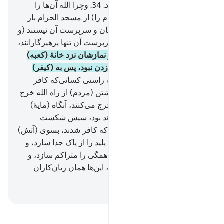
می‌کنند؛ الله عذاب‌شان نمی‌کند.
34
.
وچرا الله آن‌ها را
عذاب نکند، حال آنکه آنان (مردم را) از مسجد الحرام باز
می‌دارند، در حالی‌که آنان متولیان و سرپرست آن نیستند (و
لیاقت آن را ندارند) متولی و سرپرست آن تنها پرهیزگارانند،
ولی بیشترشان نمی‌دانند.
35
.
و نمازشان نزد خانۀ (کعبه)
چیزی جز سوت کشیدن و کف زدن نبود، پس به (کیفر)
کفرتان، عذاب را بچشید.
36
.
به راستی کسانی‌که کافر
شدند، اموال‌شان را برای باز‌داشتن (مردم) از راه الله خرج
می‌کنند، پس به زودی همه را خرج می‌کنند، آنگاه (مایۀ)
حسرت و پیشمانی بر آنان خواهد بود، سپس شکست
می‌خورند، و (سرانجام) کسانی‌که کافر شدند، بسوی (آتش)
جهنم رانده می‌شوند.
37
.
تا الله پلید را از پاک جدا سازد، و
پلیدان را روی هم بگذارد، آنگاه همگی را متراکم سازد، و
سپس یک جا در دوزخ قرار دهد، این‌ها همان زیان‌کاران
(واقعی) هستند.
Hussein Taji Kal Dari
-
تفسیر بخوانید