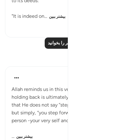
to its deeds:
"It is indeed on...
بیشتر ببین
۷۲
۰
۰
درس‌های بیشتر را بخوانید
بازتاب‌ها
Sana Warsame
۲۴ هفته پیش
·
ارجاع دادن
آیه ۳۷:۷۴
Allah reminds us in this verse that moving forward or
holding back is ultimately our own choice. Notice
that He does not say “step forward with your deeds,”
but simply, “you step forward.” The focus is on the
person -your very self and body -taking that step.
...
بیشتر ببین