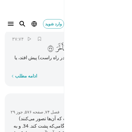
لمن شاء منكم ان يتقدم او يتاخر ٣٧
وارد شوید
Al-Muddaththir
74:37
۳۷:۷۴
ﳆ
ﳇ
ﳈ
ﳉ
ﳊ
ﳋ
ﳌ
ﳍ
برای کسی از شما که بخواهد (در راه راست) پیش افتد، یا
(از آن) عقب بماند.
کلمه به کلمه
ادامه مطلب
در متن بخوانید
فصل ۷۴, صفحه ۵۷۶, جوز ۲۹
32
.
آری، (هرگز این‌چنین نیست که آن‌ها تصور می‌کنند)
سوگند به ماه.
33
.
و به شب هنگامی‌که پشت کند.
34
.
و به