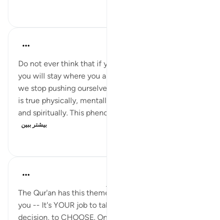
۱۹
۰
۲
Hisham Abdallah
۶ سال پیش
·
ارجاع دادن
آیه ۳۷:۷۴
Do not ever think that if you stop pushing yourself
you will stay where you are. The fact is, whenever
we stop pushing ourselves, we slip backwards! This
is true physically, mentally, intellectually, socially
and spiritually. This phenomenon is noted in the Qu...
بیشتر ببین
۴۱۴
۰
۹
Yousef Junior
۵ سال پیش
·
ارجاع دادن
آیه ۳۵:۷۴-۳۸
The Qur'an has this theme where it puts the duty on
you -- It's YOUR job to take action, to make the
decision, to CHOOSE. One of the central themes in