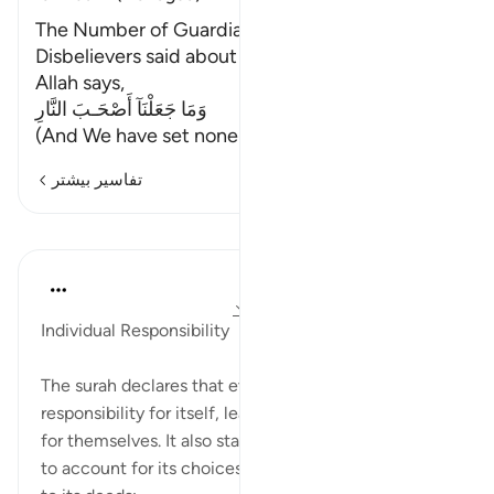
The Number of Guardians of Hell and what the
Disbelievers said about that
Allah says,
وَمَا جَعَلْنَآ أَصْحَـبَ النَّارِ
(And We have set none as (Ashab)
…
ادامه مطلب
تفاسیر بیشتر
درس‌ها
In the Shade of the Quran
۳۱ هفته پیش
·
ارجاع دادن
آیه ۳۵:۷۴-۳۷
Individual Responsibility
The surah declares that every soul bears
responsibility for itself, leaving everyone to choose
for themselves. It also states that each soul will have
to account for its choices and be judged according