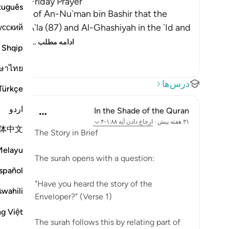
 in the Friday Prayer
tuguês
uthority of An-Nu`man bin Bashir that the
усский
hat Ad-D
…
ادامه مطلب
Shqip
ษาไทย
درس‌ها
Türkçe
اردو
In the Shade of the Quran
۳۱ هفته پیش
·
ارجاع دادن
آیه ۱:۸۸-۴
体中文
The Story in Brief
Melayu
The surah opens with a question:
spañol
"Have you heard the story of the
swahili
Enveloper?" (Verse 1)
ng Việt
The surah follows this by relating part of