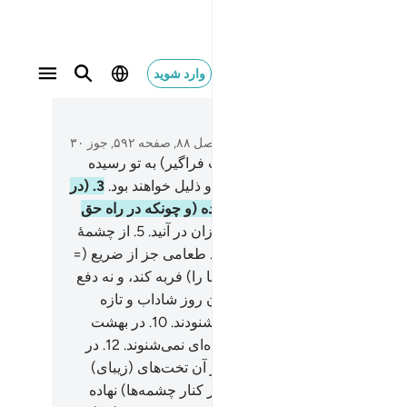
وارد شوید
متن بخوانید
فصل ۸۸, صفحه ۵۹۲, جوز ۳۰
ی پیامبر) آیا خبر غاشیه (= قیامت فراگیر) به تو رسیده
؟!
2
.
چهره‌هایی در آن روز خوار و ذلیل خواهند بود.
3
.
(در
ا) پیوسته تلاش کرده (و) خسته شده (و چونکه در راه حق
ه نتیجه‌ای ندیده‌اند.
4
.
در آتش سوزان در آنید.
5
.
از چشمۀ
ر داغ به آن‌ها نوشانده می‌شود.
6
.
طعامی جز از ضریع (=
خشک و تلخ) ندارند.
7
.
که نه (آن‌ها را) فربه کند، و نه دفع
نگی نماید.
8
.
(و) چهره‌هایی در آن روز شاداب و تازه
د.
9
.
و از سعی (و تلاش) خود خوشنودند.
10
.
در بهشت
 هستند.
11
.
در آن هیچ سخن بیهوده‌ای نمی‌شنوند.
12
.
در
چشمه(های آب) روان باشد.
13
.
در آن تخت‌های (زیبای)
 (پایه) است.
14
.
و جام‌هایی (که در کنار چشمه‌ها) نهاده