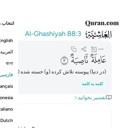
انتخاب ز
088
عاملة ناصبة
Al-Ghashiyah
88:3
English
العربية
ﱶ
ﱷ
ﱸ
বাংলা
(در دنیا) پیوسته تلاش کرده (و) خسته شده (و چونکه در 
فارسی
کلمه به کلمه
ançais
تفسیر بخوانید
onesia
taliano
Dutch