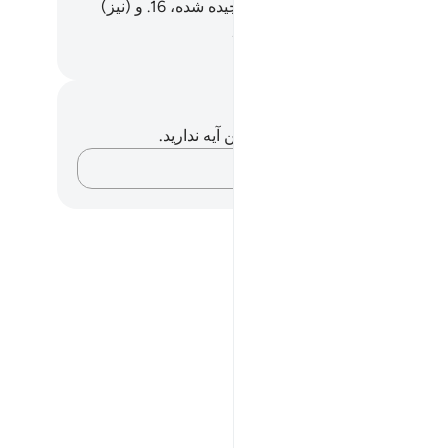
.
15
.
و پشتی‌ها بالش‌های منظم چیده شده،
16
.
و (نیز)
‌های گرانبها گسترده شده است.
Hussein Taji Kal D
داشت‌ها و تأملات
هیچ یادداشت و تأملی در مورد این آیه ندارید.
افکارتان را ثبت کنید…