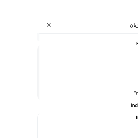
بان
وارد شوید
 ٣
در 
۳:۸۸
1
.
(ا
است
دنی
راه حق نبوده نتیجه‌ای ندیده‌اند.
نبود
بسیا
ادامه مطلب
Fr
خار 
گرس
Ind
باشن
برین
I
Ibn Kathir (Abridged)
آن 
Which was revealed in Makkah
بلند