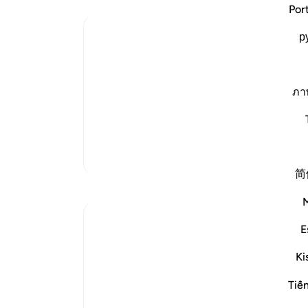
پرو
Por
بیم 
Ibn Kathir (Abridged)
р
فرس
بود»
No one will dare to speak before Allah 
ari
-
Permission
Allah informs of His magnificence and H
ภา
heavens and the earth, and whatever i
یاد
He is the Most Gracious, Whose mercy
شما 
تفاسیر بیشتر
简
بازتاب‌ها
Golam Kibria GoKi
E
۱۵ هفته پیش
·
ارجاع دادن
آیه ۴۰:۷۸
Imagine two unfamiliar travelers. They
Ki
have set out on a long, unknown journey
Tiế
—along a path they have never walked
before. They have no idea what lies ahead,