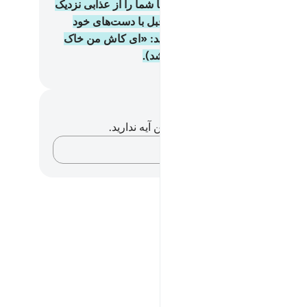
ردگارش برگزیند.
40
.
به راستی ما شما را از عذابی نزدیک
دادیم، روزی‌که انسان آنچه را از قبل با دست‌های خود
تاده است می‌بیند، و کافر می‌گوید: «ای کاش من خاک
. (و برای حساب بر انگیخته نمی‌شد).
Hussein Taji Kal D
داشت‌ها و تأملات
هیچ یادداشت و تأملی در مورد این آیه ندارید.
افکارتان را ثبت کنید…