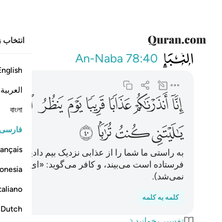
انتخاب ز
078
انا انذرناكم عذابا 
An-Naba
78:40
English
العربية
ﲂ
ﲃ
ﲄ
ﲅ
ﲆ
ﲇ
ﲈ
ﲉ
বাংলা
ﲎ
ﲏ
ﲐ
ﲑ
فارسی
ançais
به راستی ما شما را از عذابی نزدیک بیم دادیم، روزی‌
فرستاده است می‌بیند، و کافر می‌گوید: «ای کاش من
onesia
نمی‌شد).
taliano
کلمه به کلمه
Dutch
تفسیر بخوانید