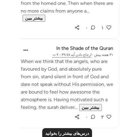
from the horned one. Then when there are
no more claims from anyone a...
بیشتر ببین
۰
۱
In the Shade of the Quran
۳۱ هفته پیش
·
ارجاع دادن
آیه ۳۹:۷۸-۴۰
When we think that the angels, who are
favoured by God, and absolutely pure
from sin, stand silent in front of God and
dare not speak without His permission, we
are bound to feel how awesome the
atmosphere is. Having motivated such a
feeling, the surah deliver...
بیشتر ببین
۰
۲
درس‌های بیشتر را بخوانید