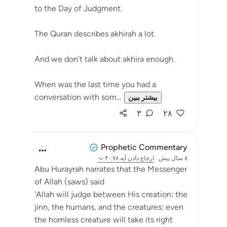
to the Day of Judgment. ⁣
The Quran describes akhirah a lot. ⁣
And we don’t talk about akhira enough. ⁣
When was the last time you had a
conversation with som...
بیشتر ببین
۳
۲۸
Prophetic Commentary
۸ سال پیش
·
ارجاع دادن
آیه ۴۰:۷۸
Abu Hurayrah narrates that the Messenger
of Allah (saws) said
'Allah will judge between His creation: the
jinn, the humans, and the creatures: even
the hornless creature will take its right