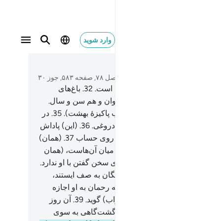
وارد شوید
 كنت ترابا ٤٠
متن بخوانید
فصل ۷۸, صفحه ۵۸۳, جوز ۳۰
بی‌گمان برای پرهیزگاران کامیابی است.
32
.
باغ‌های
ه) و تاکستان‌ها.
33
.
و حوریانی جوان و هم سن و سال.
و جام‌هایی لبریز و پیاپی (از شراب پاکیزۀ بهشت).
35
.
در
 نه سخن بیهوده‌ای می‌شنوند و نه دروغی.
36
.
(این) پاداش
جانب پروردگار توست و عطایی از روی حساب
37
.
(همان)
دگار آسمان‌ها و زمین، و آنچه در میان آن‌هاست، (همان
) رحمان هیچ‌کس (درآن روز) یارای سخن گفتن با او ندارد.
روزی‌که روح (= جبرییل) و فرشتگان به صف ایستند،
‌کس سخن نگویید، جز کسی‌که الله رحمان به او اجازه
ه باشد، و (او) سخن درست (و صواب) گوید.
39
.
آن روز
است، پس هر کس که بخواهد بازگشت‌گاهی به سوی