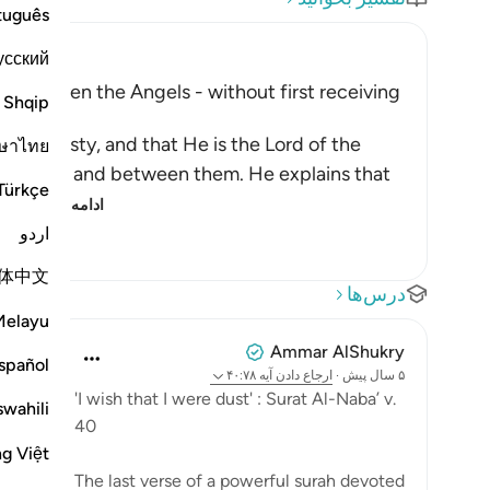
tuguês
усский
-- not even the Angels - without first receiving
Shqip
is majesty, and that He is the Lord of the
ษาไทย
s in them and between them. He explains that
Türkçe
 c
…
ادامه مطلب
اردو
体中文
درس‌ها
Melayu
Ammar AlShukry
spañol
۵ سال پیش
·
ارجاع دادن
آیه ۴۰:۷۸
'I wish that I were dust' : Surat Al-Naba’ v.
swahili
40 ⁣
ng Việt
The last verse of a powerful surah devoted