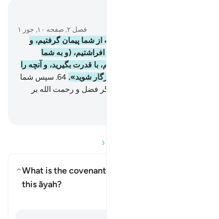
در متن بخوانید
فصل ۲, صفحه ۱۰, جوز ۱
63
.
و (به یاد آورید) زمانی را که از شما پیمان گرفتیم، و
(کوه) طور را بالای سر شما بر افراشتیم، (و به شما
گفتیم): «آنچه را به شما داده‌ایم، با قدرت بگیرید، و آنچه را
در آن است یاد کنید، شاید پرهیزگار شوید».
64
.
سپس شما
بعد از این روی گرداندید، پس اگر فضل و رحمت الله بر
شما نبود، از زیانکاران بودید.
Hussein Taji Kal Dari
-
پرسش و پاسخ‌ها را بخوانید
What is the covenant that is referenced in
this āyah?
تغییر وضعیت پاسخ برای What is the covenant that is referenced in this āyah?
تفسیر