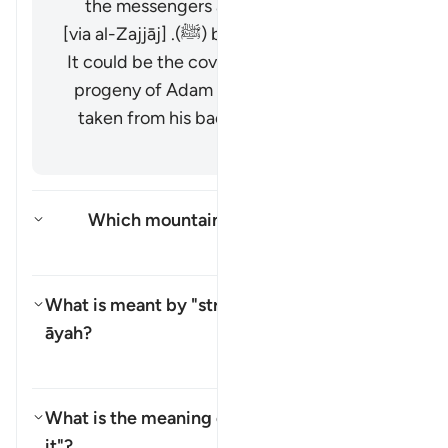
the messengers and their followers to
believe in Muḥammad (ﷺ). [via al-Zajjāj]
It could be the covenant taken from the
progeny of Adam on the day they were
taken from his back (see 7:172). [via al-
Zajjāj]
Which mountain does this āyah refer to?
تغییر وضعیت پاسخ برای Which mountain does this āyah refer to?
تفسیر
What is meant by "strength" (
quwwah
) in this
āyah?
تغییر وضعیت پاسخ برای What is meant by "strength" (*quwwah*) in this āyah?
تفسیر
What is the meaning of "remember what is in
it"?