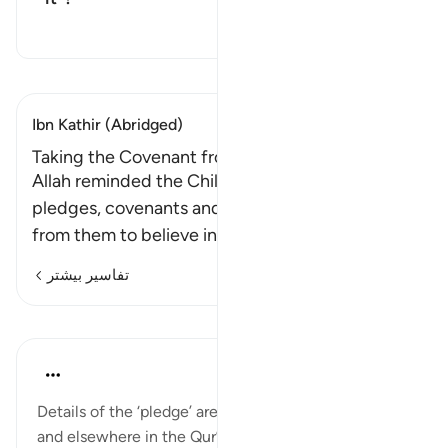
تغییر وضعیت پاسخ برای What is the meaning of "remember what is in it"?
تفسیر
تفسیر بخوانید
Ibn Kathir (Abridged)
Taking the Covenant from the Jews
Allah reminded the Children of Israel of the
pledges, covenants and promises that He took
from them to believe in Him
…
ادامه مطلب
تفاسیر بیشتر
درس‌ها
In the Shade of the Quran
۳۱ هفته پیش
·
ارجاع دادن
آیه ۶۳:۲
Details of the ‘pledge’ are given later on in this sūrah
and elsewhere in the Qur’ān. The emphasis here is