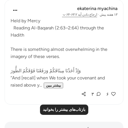
ekaterina myachina
۱۳ هفته پیش
·
ارجاع دادن
آیه ۶۳:۲-۶۴
Held by Mercy
Reading Al-Baqarah (2:63–2:64) through the
Hadith
There is something almost overwhelming in the
imagery of these verses.
وَإِذْ أَخَذْنَا مِيثَاقَكُمْ وَرَفَعْنَا فَوْقَكُمُ الطُّورَ
“And [recall] when We took your covenant and
raised above y...
بیشتر ببین
۳
۶
بازتاب‌های بیشتر را بخوانید