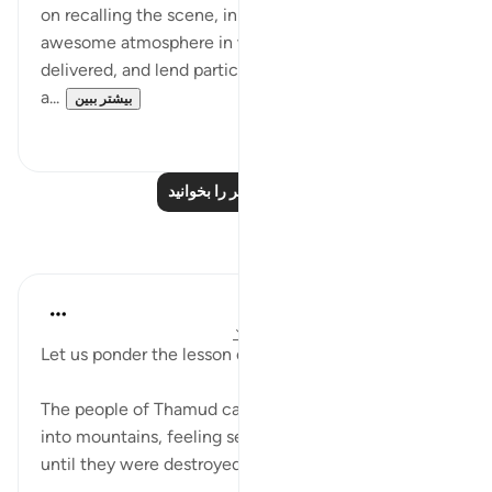
on recalling the scene, in words that well suit the
awesome atmosphere in which the covenant was
delivered, and lend particular stress to the solemnity
a...
بیشتر ببین
۰
۱
درس‌های بیشتر را بخوانید
بازتاب‌ها
Baraka Flow
۹ هفته پیش
·
ارجاع دادن
آیه ۶۳:۲، ۷۴:۲
Let us ponder the lesson of the mountains.
The people of Thamud carved magnificent homes
into mountains, feeling secure in their strength,
until they were destroyed by their arrogance.