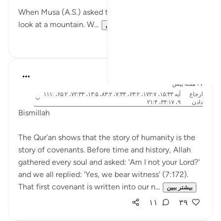
When Musa (A.S.) asked to see Allah, he was told to
look at a mountain. W...
بیشتر ببین
۰
۱۹
Dr Maryam Fayyaz
۴۷ هفته پیش
·
ارجاع
آیه ۱۵:۳۳، ۱۷۲:۷، ۶۳:۲، ۷:۳۳، ۸۳:۲، ۱۳:۵، ۷۲:۳۳، ۶۵:۲، ۱۱۱:
دادن
۹، ۳۴:۱۷، ۲۱:۴
Bismillah
The Qur’an shows that the story of humanity is the
story of covenants. Before time and history, Allah
gathered every soul and asked: 'Am I not your Lord?'
and we all replied: 'Yes, we bear witness' (7:172).
That first covenant is written into our n...
بیشتر ببین
۱۱
۳۹