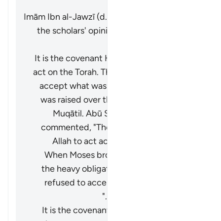
پاسخ دهید
Imām Ibn al-Jawzī (d. 597/1201) summarized
the scholars' opinions in his book "Zād al-
Masīr" as follows:
It is the covenant He took from them to
act on the Torah. They were reluctant to
accept what was in it, so the mountain
was raised over them. This was said by
Muqātil. Abū Sulaymān al-Dimashqī
commented, "They made a promise to
Allah to act according to the Torah.
When Moses brought it and they saw
the heavy obligations it contains, they
refused to accept it, so the mountain
was raised over them."
It is the covenant that Allah took from