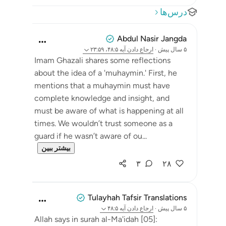
درس‌ها
Abdul Nasir Jangda
۵ سال پیش
·
ارجاع دادن
آیه ۴۸:۵، ۲۳:۵۹
Imam Ghazali shares some reflections
about the idea of a 'muhaymin.' First, he
mentions that a muhaymin must have
complete knowledge and insight, and
must be aware of what is happening at all
times. We wouldn’t trust someone as a
guard if he wasn’t aware of ou...
بیشتر ببین
۳
۲۸
Tulayhah Tafsir Translations
۵ سال پیش
·
ارجاع دادن
آیه ۴۸:۵
Allah says in surah al-Ma'idah [05]: