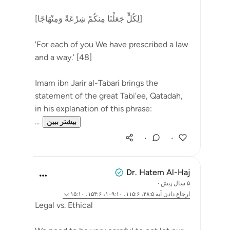
[لِكُلٍّ جَعَلْنَا مِنكُمْ شِرْعَةً وَمِنْهَاجًا]
'For each of you We have prescribed a law
and a way.' [48]
Imam ibn Jarir al-Tabari brings the
statement of the great Tabi'ee, Qatadah,
in his explanation of this phrase:
...
بیشتر ببین
۰
۰
Dr. Hatem Al-Haj
۵ سال پیش
·
ارجاع دادن
آیه ۴۸:۵، ۱۱۵:۶، ۱۰۹:۱۰، ۱۵۳:۶، ۱۵:۱۰
Legal vs. Ethical