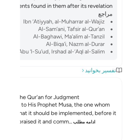
 statements found in them after its revelation.
مراجع
Ibn ‘Atiyyah, al-Muharrar al-Wajiz
Al-Sam’ani, Tafsir al-Qur’an
Al-Baghawi, Ma’alim al-Tanzil
Al-Biqa’i, Nazm al-Durar
Abu ‘l-Su’ud, Irshad al-‘Aql al-Salim
تفسیر بخوانید
efer to the Qur'an for Judgment
ent down to His Prophet Musa, the one whom
anding that it should be implemented, before it
e Injil, praised it and comm
…
ادامه مطلب