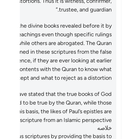
es any distortions. Thus it is witness, confirmer,
trustee, and guardian.”
ness of the divine books revealed before it by
 and teachings even though specific rulings
e same while others are abrogated. The Quran
s contained in these scriptures from the false
ext. Hence, if they are ever looking at earlier
e their contents with the Quran to know what
to accept and what to reject as a distortion.
’ani, have stated that the true books of God
nfirmed to be true by the Quran, while those
. On this basis, the likes of Paul’s epistles are
ised as scripture from an Islamic perspective.
خلاصه
 previous scriptures by providing the basis to