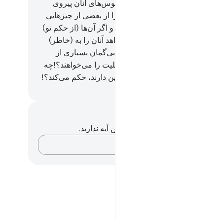
 قرآن) نازل کرده حکم کن، و از هوس‌های آنان پیروی
 و از آنان بر حذر باش، مبادا تو را از بعضی از چیزهایی
لله بر تو نازل کرده منحرف کنند، و اگر آن‌ها (از حکم تو)
گردانند، پس بدان که الله می‌خواهد آنان را به (خاطر)
‌ای از گناهان‌شان مجازات کند، و بی‌گمان بسیاری از
 نافرمانند.
50
.
آیا آن‌ها حکم جاهلیت را می‌خواهند؟!چه
بهتر از الله، برای گروهی که یقین دارند، حکم می‌کند؟!
Hussein Taji Kal D
داشت‌ها و تأملات
هیچ یادداشت و تأملی در مورد این آیه ندارید.
افکارتان را ثبت کنید…