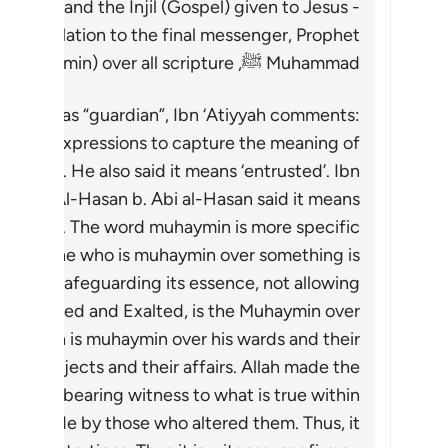
Moses, and the Injil (Gospel) given to Jesus -
al revelation to the final messenger, Prophet
Muhammad ﷺ, the Quran serves as the “guardian” (
) over all scripture.
muhaymin
e Quran as “guardian”, Ibn ‘Atiyyah comments:
ferent expressions to capture the meaning of
witness’. He also said it means ‘entrusted’. Ibn
firmer’. Al-Hasan b. Abi al-Hasan said it means
overseer’. The word
muhaymin
is more specific
e the one who is
muhaymin
over something is
uths, and safeguarding its essence, not allowing
 the Blessed and Exalted, is the
Muhaymin
over
guardian is
muhaymin
over his wards and their
 his subjects and their affairs. Allah made the
 books, bearing witness to what is true within
tions made by those who altered them. Thus, it