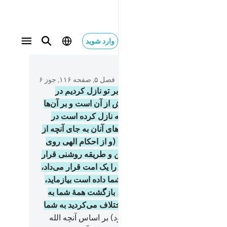
وارد شوید
 فاحكم بينهم بما انزل الله ولا تتبع اهواءهم عما جاء
متن بخوانید
فصل ۵, صفحه ۱۱۶, جوز ۶
و (این) کتاب (= قرآن) را به حق بر تو نازل کردیم در
‌که تصدیق‌کنندۀ کتاب‌های که پیش از آن است و بر آن‌ها
د و نگاهبان است، پس به آنچه الله نازل کرده است در
 آن‌ها حکم کن و از هوی و هوس‌های آنان به جای آنچه از
که به تو رسیده است، پیروی نکن (و از احکام الهی روی
دان) ما برای هر کدام از شما، آیین و طریقه روشنی قرار
م و اگر الله می‌خواست همۀ شما را یک امت قرار می‌داد،
(خدا می‌خواهد) شما در آنچه به شما داده است بیازماید،
در نیکی‌ها بر یکدیگر پیشی گیرید، بازگشت همۀ شما به
الله است، آنگاه از آنچه در آن اختلاف می‌کردید به شما
 می‌هد.
49
.
و در میان آن‌ها (= یهود) بر اساس آنچه الله