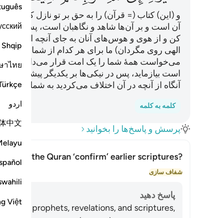
tuguês
و (این) کتاب (= قرآن) را به حق بر تو نازل کردیم در
усский
آن است و بر آن‌ها شاهد و نگاهبان است، پس به آنچه
کن و از هوی و هوس‌های آنان به جای آنچه از حق که 
Shqip
الهی روی مگردان) ما برای هر کدام از شما، آیین و ط
می‌خواست همۀ شما را یک امت قرار می‌داد، ولی (خد
ษาไทย
است بیازماید، پس در نیکی‌ها بر یکدیگر پیشی گیری
Türkçe
آنگاه از آنچه در آن اختلاف می‌کردید به شما خبر می‌ه
اردو
کلمه به کلمه
体中文
پرسش و پاسخ‌ها را بخوانید
Melayu
se does the Quran ‘confirm’ earlier scriptures?
spañol
تغییر وضعیت پاسخ
شفاف سازی
swahili
پاسخ دهید
ng Việt
s earlier prophets, revelations, and scriptures,