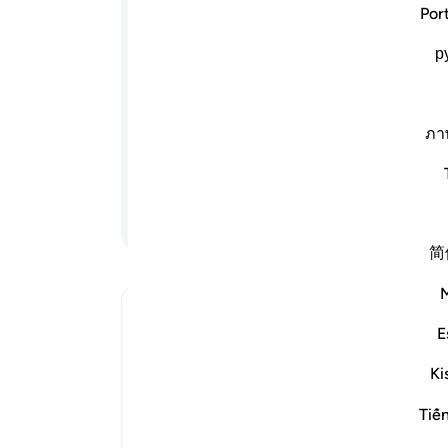
(در
Por
 حالی‌که تصدیق‌کنندۀ کتاب‌های که پیش از
مکن،
р
 الله نازل کرده است در میان آن‌ها حکم
که ا
به تو رسیده است، پیروی نکن (و از احکام
روی 
ریقه روشنی قرار دادیم و اگر الله
پاره
ا می‌خواهد) شما در آنچه به شما داده
مردم
ภา
د، بازگشت همۀ شما به سوی الله است،
کسی 
د.
ari
-
ادامه مطلب
یاد
简
شما 
In what sen
E
 برای In what sense does the Quran ‘confirm’ earlier scriptures?
Ki
Tiế
It is well known that the Quran affirm